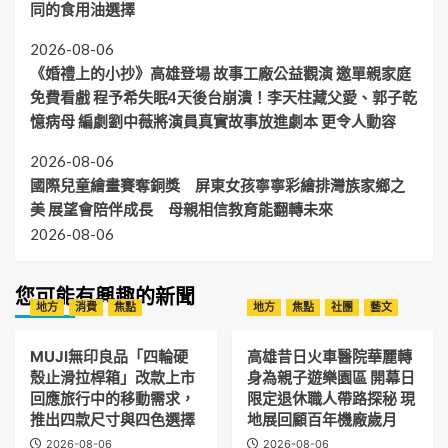
同的食用油選擇
2026-08-06
《婚禮上的小抄》高雄登場 故事工廠公益觀演 邀單親家庭
免費看戲 程予希失眠4天後台崩潰！李天柱藏父愛、郭子乾
憶病母 編劇劉中薇將演員真實故事放進劇本 更令人動容
2026-08-06
國際兒童繪畫賽奪銅獎 屏東女孩寧寧彩繪排灣族家鄉之
美 展望會陪伴成長 母親相信教育能翻轉未來
2026-08-06
您可能有興趣的新聞
地方
消費
焦點
地方
焦點
社團
藝文
MUJI無印良品「四輪硬
高雄昔日火車醫院華麗轉
殼止滑拉桿箱」改款上市
身為親子遊樂園區 開幕日
回應旅行中的移動需求，
限定退休職人帶路探秘 現
推出四款尺寸與四色選擇
地展回顧百年機廠歲月
2026-08-06
2026-08-06