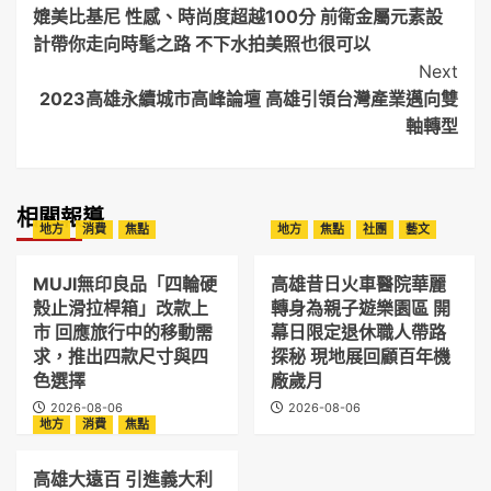
Navigation
媲美比基尼 性感、時尚度超越100分 前衛金屬元素設
計帶你走向時髦之路 不下水拍美照也很可以
Next
2023高雄永續城市高峰論壇 高雄引領台灣產業邁向雙
軸轉型
相關報導
地方
消費
焦點
地方
焦點
社團
藝文
MUJI無印良品「四輪硬
高雄昔日火車醫院華麗
殼止滑拉桿箱」改款上
轉身為親子遊樂園區 開
市 回應旅行中的移動需
幕日限定退休職人帶路
求，推出四款尺寸與四
探秘 現地展回顧百年機
色選擇
廠歲月
2026-08-06
2026-08-06
地方
消費
焦點
高雄大遠百 引進義大利