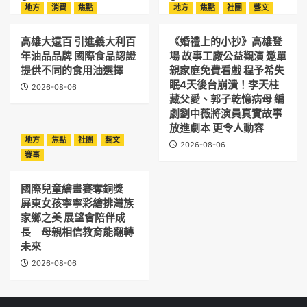
地方
消費
焦點
地方
焦點
社團
藝文
高雄大遠百 引進義大利百
《婚禮上的小抄》高雄登
年油品品牌 國際食品認證
場 故事工廠公益觀演 邀單
提供不同的食用油選擇
親家庭免費看戲 程予希失
眠4天後台崩潰！李天柱
2026-08-06
藏父愛、郭子乾憶病母 編
劇劉中薇將演員真實故事
放進劇本 更令人動容
地方
焦點
社團
藝文
2026-08-06
賽事
國際兒童繪畫賽奪銅獎
屏東女孩寧寧彩繪排灣族
家鄉之美 展望會陪伴成
長 母親相信教育能翻轉
未來
2026-08-06