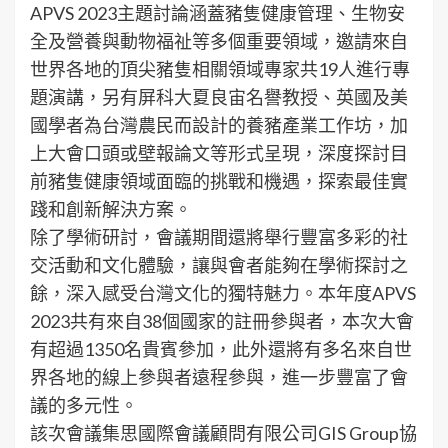
APVS 2023主題討論涵蓋豬隻健康管理、生物安
全及營養與動物福祉等多個重要領域，邀請來自
世界各地的頂尖豬隻相關領域專家共19人進行專
題演講，另有屏科大夏良宙名譽教授、英國及美
國學者為台灣農民而設計的養豬產業工作坊，加
上大會口頭或壁報論文等形式呈現，深度探討目
前豬隻健康領域面臨的挑戰和機遇，探索最佳實
踐和創新解決方案。
除了學術研討，會議期間還將舉行豐富多彩的社
交活動和文化體驗，讓與會者能夠在學術探討之
餘，深入感受台灣文化的獨特魅力。本年度APVS
2023共有來自38個國家的註冊參與者，本次大會
有超過1350名貴賓參加，此外還將有多名來自世
界各地的線上參與者遠程參與，進一步豐富了會
議的多元性。
該次會議集思國際會議顧問有限公司GIS Group協