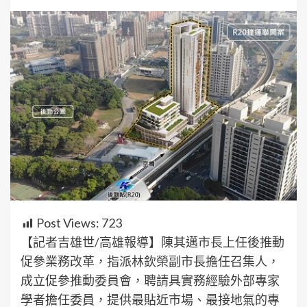
Post Views:
723
【記者吉雄世/高雄報導】陳其邁市長上任後推動
促參業務改革，指派林欽榮副市長擔任召集人，
成立促參推動委員會，聘請具實務經驗外部專家
學者擔任委員，提供最貼近市場、最接地氣的專