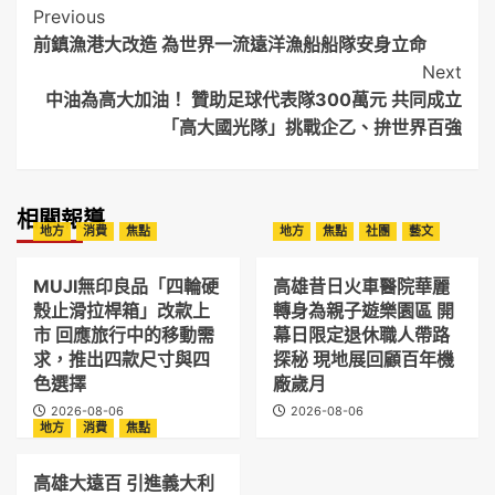
Post
Previous
前鎮漁港大改造 為世界一流遠洋漁船船隊安身立命
Navigation
Next
中油為高大加油！ 贊助足球代表隊300萬元 共同成立
「高大國光隊」挑戰企乙、拚世界百強
相關報導
地方
消費
焦點
地方
焦點
社團
藝文
MUJI無印良品「四輪硬
高雄昔日火車醫院華麗
殼止滑拉桿箱」改款上
轉身為親子遊樂園區 開
市 回應旅行中的移動需
幕日限定退休職人帶路
求，推出四款尺寸與四
探秘 現地展回顧百年機
色選擇
廠歲月
2026-08-06
2026-08-06
地方
消費
焦點
高雄大遠百 引進義大利