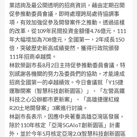
業諮詢及最公開透明的招商資訊，藉由定期召開
促參推動委員會議，即時處理跨局處待協調事
項，有效加強促參及開發案件之推動。透過這樣
的改革，從109年民間投資金額僅4.76億元，111
年大幅增加為708億元，全國第一，2年成長150
倍，突破歷史新高成績斐然，獲得行政院頒發
111年招商卓越獎。
林欽榮副市長8月2日主持促參推動委員會議，特
別感謝各機關的努力及委員們的協助，才能達成
招商全國第一的卓越績效。今日會議就「Y15捷
運聯開案（智慧科技創新園區）」、「左營高鐵
科技之心公辦都市更新案」、「高雄捷運紅線
R20土地開發案」3案進行討論。
林副市長表示，因應中央著重高雄亞灣區發展，
除於110年核定「亞灣5GAIoT創新園區」計畫
外，並於今年5月核定亞灣2.0(智慧科技創新園區