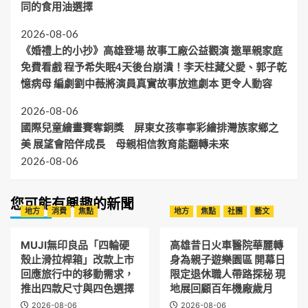
同的食用油選擇
2026-08-06
《婚禮上的小抄》高雄登場 故事工廠公益觀演 邀單親家庭
免費看戲 程予希失眠4天後台崩潰！李天柱藏父愛、郭子乾
憶病母 編劇劉中薇將演員真實故事放進劇本 更令人動容
2026-08-06
國際兒童繪畫賽奪銅獎 屏東女孩寧寧彩繪排灣族家鄉之
美 展望會陪伴成長 母親相信教育能翻轉未來
2026-08-06
您可能有興趣的新聞
地方
消費
焦點
地方
焦點
社團
藝文
MUJI無印良品「四輪硬
高雄昔日火車醫院華麗轉
殼止滑拉桿箱」改款上市
身為親子遊樂園區 開幕日
回應旅行中的移動需求，
限定退休職人帶路探秘 現
推出四款尺寸與四色選擇
地展回顧百年機廠歲月
2026-08-06
2026-08-06