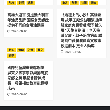
地方
消費
焦點
地方
焦點
社團
藝文
高雄大遠百 引進義大利百
《婚禮上的小抄》高雄登
年油品品牌 國際食品認證
場 故事工廠公益觀演 邀單
提供不同的食用油選擇
親家庭免費看戲 程予希失
眠4天後台崩潰！李天柱
2026-08-06
藏父愛、郭子乾憶病母 編
劇劉中薇將演員真實故事
放進劇本 更令人動容
地方
焦點
社團
藝文
2026-08-06
賽事
國際兒童繪畫賽奪銅獎
屏東女孩寧寧彩繪排灣族
家鄉之美 展望會陪伴成
長 母親相信教育能翻轉
未來
2026-08-06