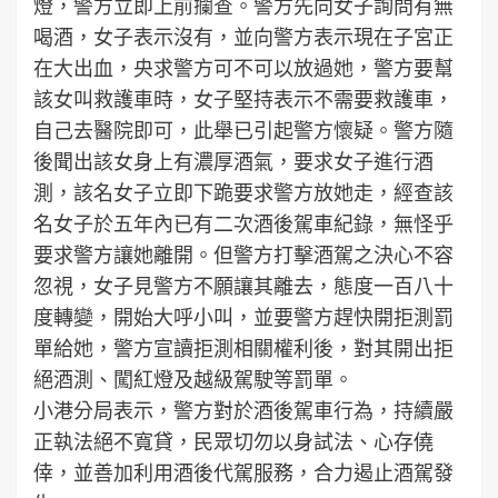
燈，警方立即上前攔查。警方先向女子詢問有無
喝酒，女子表示沒有，並向警方表示現在子宮正
在大出血，央求警方可不可以放過她，警方要幫
該女叫救護車時，女子堅持表示不需要救護車，
自己去醫院即可，此舉已引起警方懷疑。警方隨
後聞出該女身上有濃厚酒氣，要求女子進行酒
測，該名女子立即下跪要求警方放她走，經查該
名女子於五年內已有二次酒後駕車紀錄，無怪乎
要求警方讓她離開。但警方打擊酒駕之決心不容
忽視，女子見警方不願讓其離去，態度一百八十
度轉變，開始大呼小叫，並要警方趕快開拒測罰
單給她，警方宣讀拒測相關權利後，對其開出拒
絕酒測、闖紅燈及越級駕駛等罰單。
小港分局表示，警方對於酒後駕車行為，持續嚴
正執法絕不寬貸，民眾切勿以身試法、心存僥
倖，並善加利用酒後代駕服務，合力遏止酒駕發