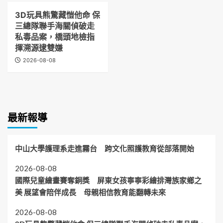
3D玩具熊驚藏愷他命 保
三總隊聯手海關偵破走
私毒品案，橋頭地檢指
揮溯源逮雙嫌
2026-08-08
最新報導
中山大學護理系走進霧台 跨文化照護教育從部落開始
2026-08-08
國際兒童繪畫賽奪銅獎 屏東女孩寧寧彩繪排灣族家鄉之
美 展望會陪伴成長 母親相信教育能翻轉未來
2026-08-08