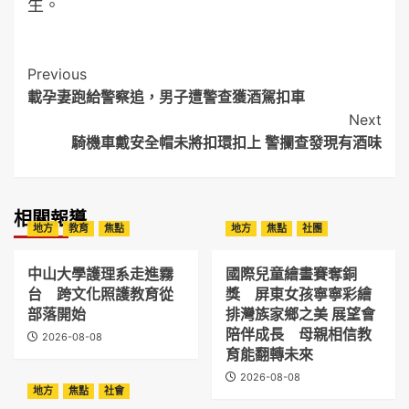
生。
Post
Previous
載孕妻跑給警察追，男子遭警查獲酒駕扣車
Navigation
Next
騎機車戴安全帽未將扣環扣上 警攔查發現有酒味
相關報導
地方
教育
焦點
地方
焦點
社團
中山大學護理系走進霧
國際兒童繪畫賽奪銅
台 跨文化照護教育從
獎 屏東女孩寧寧彩繪
部落開始
排灣族家鄉之美 展望會
陪伴成長 母親相信教
2026-08-08
育能翻轉未來
2026-08-08
地方
焦點
社會