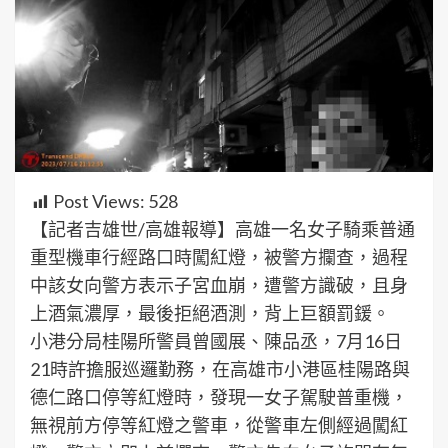
Post Views:
528
【記者吉雄世/高雄報導】高雄一名女子騎乘普通
重型機車行經路口時闖紅燈，被警方攔查，過程
中該女向警方表示子宮血崩，遭警方識破，且身
上酒氣濃厚，最後拒絕酒測，背上巨額罰鍰。
小港分局桂陽所警員曾國展、陳品丞，7月16日
21時許擔服巡邏勤務，在高雄市小港區桂陽路與
德仁路口停等紅燈時，發現一女子駕駛普重機，
無視前方停等紅燈之警車，從警車左側經過闖紅