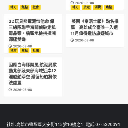
2026-08-08
地方
焦點
社會
地方
旅遊
消費
焦點
3D玩具熊驚藏愷他命 保
英國《泰晤士報》點名推
三總隊聯手海關偵破走私
薦 高雄成全臺唯一入選
毒品案，橋頭地檢指揮溯
11月值得造訪旅遊城市
源逮雙嫌
2026-08-08
2026-08-08
地方
焦點
社團
因應白海豚颱風 航港局啟
動北部及東部海域近岸12
浬船舶淨空 滯留船舶將依
法處置
2026-08-08
社址:高雄市鹽埕區大安街115號10樓之1 電話:07-5320391