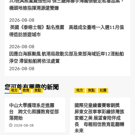
3D玩具熊驚藏愷他命 保三總隊聯手海關偵破走私毒品案，
橋頭地檢指揮溯源逮雙嫌
2026-08-08
英國《泰晤士報》點名推薦 高雄成全臺唯一入選11月值
得造訪旅遊城市
2026-08-08
因應白海豚颱風 航港局啟動北部及東部海域近岸12浬船舶
淨空 滯留船舶將依法處置
2026-08-08
您可能有興趣的新聞
地方
教育
焦點
地方
焦點
社團
中山大學護理系走進霧
國際兒童繪畫賽奪銅獎
台 跨文化照護教育從部
屏東女孩寧寧彩繪排灣族
落開始
家鄉之美 展望會陪伴成
長 母親相信教育能翻轉
2026-08-08
未來