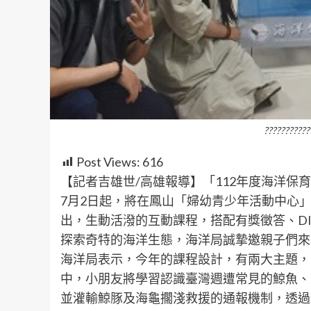
???????????
Post Views:
616
【記者吉雄世/高雄報導】「112年度海洋
7月2日起，將在鳳山「婦幼青少年活動中心」
出，生動活潑的互動課程，搭配有獎徵答、D
探索奇特的海洋生態，海洋局誠摯邀親子們來
海洋局表示，今年的課程設計，有兩大主題，
中，小朋友將學習認識臺灣週遭常見的鯨魚、
並灌輸鯨豚及海龜擱淺救援的通報機制，透過