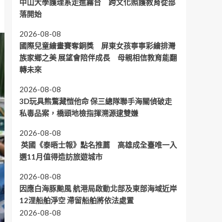
中山大學護理系走進霧台 跨文化照護教育從部
落開始
2026-08-08
國際兒童繪畫賽奪銅獎 屏東女孩寧寧彩繪排灣
族家鄉之美 展望會陪伴成長 母親相信教育能翻
轉未來
2026-08-08
3D玩具熊驚藏愷他命 保三總隊聯手海關偵破走
私毒品案，橋頭地檢指揮溯源逮雙嫌
2026-08-08
英國《泰晤士報》點名推薦 高雄成全臺唯一入
選11月值得造訪旅遊城市
2026-08-08
因應白海豚颱風 航港局啟動北部及東部海域近岸
12浬船舶淨空 滯留船舶將依法處置
2026-08-08