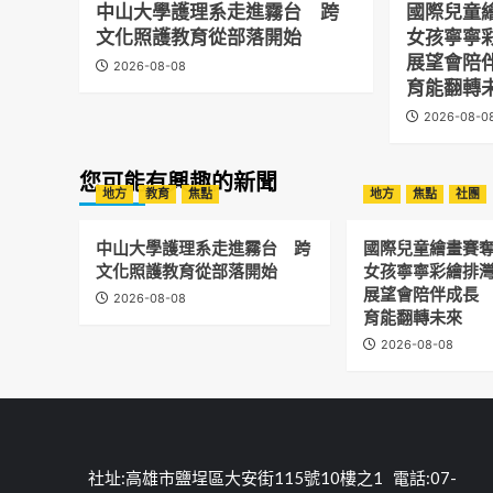
中山大學護理系走進霧台 跨
國際兒童
文化照護教育從部落開始
女孩寧寧
展望會陪
2026-08-08
育能翻轉
2026-08-0
您可能有興趣的新聞
地方
教育
焦點
地方
焦點
社團
中山大學護理系走進霧台 跨
國際兒童繪畫賽
文化照護教育從部落開始
女孩寧寧彩繪排
展望會陪伴成長
2026-08-08
育能翻轉未來
2026-08-08
社址:高雄市鹽埕區大安街115號10樓之1 電話:07-