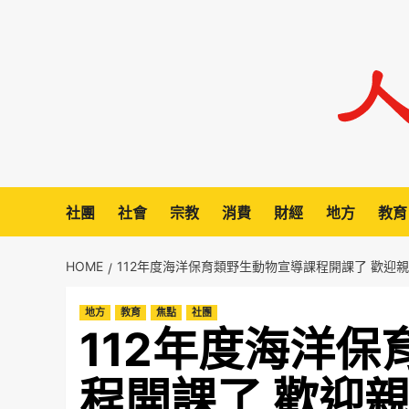
Skip
to
content
社團
社會
宗教
消費
財經
地方
教育
HOME
112年度海洋保育類野生動物宣導課程開課了 歡迎
地方
教育
焦點
社團
112年度海洋
程開課了 歡迎