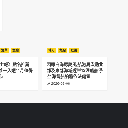
消費
焦點
地方
焦點
社團
晤士報》點名推薦
因應白海豚颱風 航港局啟動北
唯一入選11月值得
部及東部海域近岸12浬船舶淨
市
空 滯留船舶將依法處置
8
2026-08-08