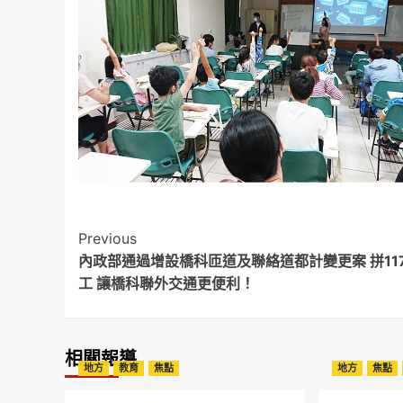
Post
Previous
內政部通過增設橋科匝道及聯絡道都計變更案 拼11
Navigation
工 讓橋科聯外交通更便利！
相關報導
地方
教育
焦點
地方
焦點