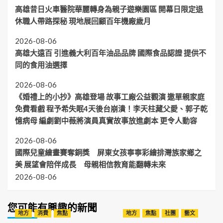
高雄昔日火車醫院華麗轉身為親子遊樂園區 開幕日限定退
休職人帶路探秘 現地展回顧百年機廠歲月
2026-08-06
高雄大遠百 引進義大利百年油品品牌 國際食品認證 提供不
同的食用油選擇
2026-08-06
《婚禮上的小抄》高雄登場 故事工廠公益觀演 邀單親家庭
免費看戲 程予希失眠4天後台崩潰！李天柱藏父愛、郭子乾
憶病母 編劇劉中薇將演員真實故事放進劇本 更令人動容
2026-08-06
國際兒童繪畫賽奪銅獎 屏東女孩寧寧彩繪排灣族家鄉之
美 展望會陪伴成長 母親相信教育能翻轉未來
2026-08-06
您可能有興趣的新聞
地方
消費
焦點
地方
焦點
社團
藝文