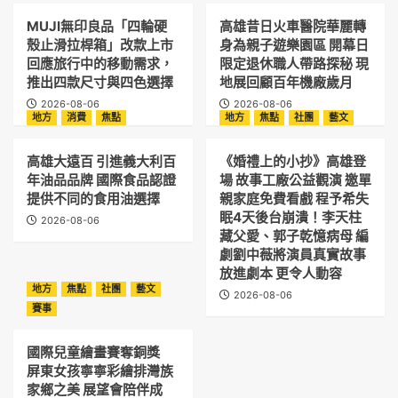
MUJI無印良品「四輪硬
高雄昔日火車醫院華麗轉
殼止滑拉桿箱」改款上市
身為親子遊樂園區 開幕日
回應旅行中的移動需求，
限定退休職人帶路探秘 現
推出四款尺寸與四色選擇
地展回顧百年機廠歲月
2026-08-06
2026-08-06
地方
消費
焦點
地方
焦點
社團
藝文
高雄大遠百 引進義大利百
《婚禮上的小抄》高雄登
年油品品牌 國際食品認證
場 故事工廠公益觀演 邀單
提供不同的食用油選擇
親家庭免費看戲 程予希失
眠4天後台崩潰！李天柱
2026-08-06
藏父愛、郭子乾憶病母 編
劇劉中薇將演員真實故事
放進劇本 更令人動容
地方
焦點
社團
藝文
2026-08-06
賽事
國際兒童繪畫賽奪銅獎
屏東女孩寧寧彩繪排灣族
家鄉之美 展望會陪伴成