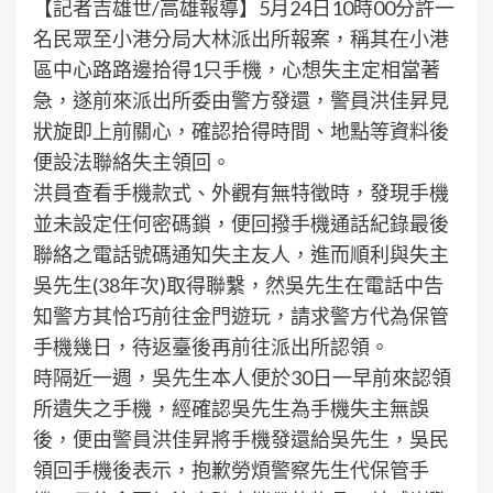
【記者吉雄世/高雄報導】5月24日10時00分許一
名民眾至小港分局大林派出所報案，稱其在小港
區中心路路邊拾得1只手機，心想失主定相當著
急，遂前來派出所委由警方發還，警員洪佳昇見
狀旋即上前關心，確認拾得時間、地點等資料後
便設法聯絡失主領回。
洪員查看手機款式、外觀有無特徵時，發現手機
並未設定任何密碼鎖，便回撥手機通話紀錄最後
聯絡之電話號碼通知失主友人，進而順利與失主
吳先生(38年次)取得聯繫，然吳先生在電話中告
知警方其恰巧前往金門遊玩，請求警方代為保管
手機幾日，待返臺後再前往派出所認領。
時隔近一週，吳先生本人便於30日一早前來認領
所遺失之手機，經確認吳先生為手機失主無誤
後，便由警員洪佳昇將手機發還給吳先生，吳民
領回手機後表示，抱歉勞煩警察先生代保管手