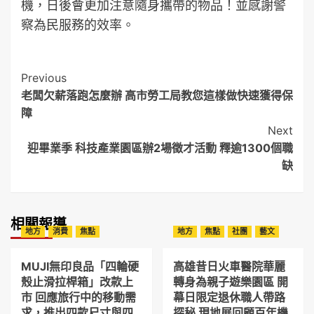
機，日後會更加注意隨身攜帶的物品！並感謝警
察為民服務的效率。
Post
Previous
老闆欠薪落跑怎麼辦 高市勞工局教您這樣做快速獲得保
Navigation
障
Next
迎畢業季 科技產業園區辦2場徵才活動 釋逾1300個職
缺
相關報導
地方
消費
焦點
地方
焦點
社團
藝文
MUJI無印良品「四輪硬
高雄昔日火車醫院華麗
殼止滑拉桿箱」改款上
轉身為親子遊樂園區 開
市 回應旅行中的移動需
幕日限定退休職人帶路
求，推出四款尺寸與四
探秘 現地展回顧百年機