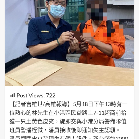
Post Views:
722
【記者吉雄世/高雄報導】5月18日下午13時有一
位熱心的林先生在小港區民益路上7-11超商前拾
獲一只土黃色皮夾，旋即交與小港分局警備隊值
班員警潘桎微，潘員接收後即通知失主認領。
潘員翻閱皮夾發現內有個人證件、新台幣約3000