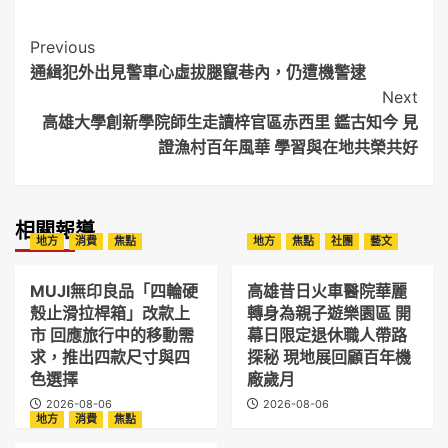
Post
Previous
通緝犯外出見警車心虛拔腿竄巷內，仍遭機警逮
Navigation
Next
高雄大學創新學院師生走讀梓官區赤西里 鑑古知今 見
證漁村百年風華 學習與在地共榮共好
相關報導
地方
消費
焦點
地方
焦點
社團
藝文
MUJI無印良品「四輪硬
高雄昔日火車醫院華麗
殼止滑拉桿箱」改款上
轉身為親子遊樂園區 開
市 回應旅行中的移動需
幕日限定退休職人帶路
求，推出四款尺寸與四
探秘 現地展回顧百年機
色選擇
廠歲月
2026-08-06
2026-08-06
地方
消費
焦點