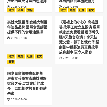
推出四款尺寸與四色選擇
地展回顧百年機廠歲月
2026-08-06
2026-08-06
地方
消費
焦點
地方
焦點
社團
藝文
高雄大遠百 引進義大利百
《婚禮上的小抄》高雄登
年油品品牌 國際食品認證
場 故事工廠公益觀演 邀單
提供不同的食用油選擇
親家庭免費看戲 程予希失
眠4天後台崩潰！李天柱
2026-08-06
藏父愛、郭子乾憶病母 編
劇劉中薇將演員真實故事
放進劇本 更令人動容
地方
焦點
社團
藝文
2026-08-06
賽事
國際兒童繪畫賽奪銅獎
屏東女孩寧寧彩繪排灣族
家鄉之美 展望會陪伴成
長 母親相信教育能翻轉
未來
2026-08-06