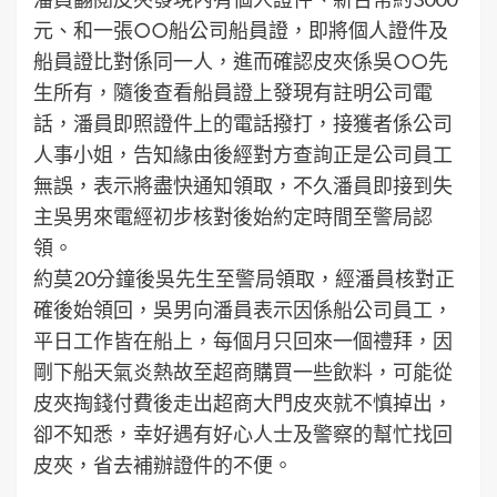
元、和一張○○船公司船員證，即將個人證件及
船員證比對係同一人，進而確認皮夾係吳○○先
生所有，隨後查看船員證上發現有註明公司電
話，潘員即照證件上的電話撥打，接獲者係公司
人事小姐，告知緣由後經對方查詢正是公司員工
無誤，表示將盡快通知領取，不久潘員即接到失
主吳男來電經初步核對後始約定時間至警局認
領。
約莫20分鐘後吳先生至警局領取，經潘員核對正
確後始領回，吳男向潘員表示因係船公司員工，
平日工作皆在船上，每個月只回來一個禮拜，因
剛下船天氣炎熱故至超商購買一些飲料，可能從
皮夾掏錢付費後走出超商大門皮夾就不慎掉出，
卻不知悉，幸好遇有好心人士及警察的幫忙找回
皮夾，省去補辦證件的不便。