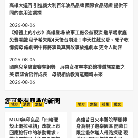
高雄大遠百 引進義大利百年油品品牌 國際食品認證 提供不
同的食用油選擇
2026-08-06
《婚禮上的小抄》高雄登場 故事工廠公益觀演 邀單親家庭
免費看戲 程予希失眠4天後台崩潰！李天柱藏父愛、郭子乾
憶病母 編劇劉中薇將演員真實故事放進劇本 更令人動容
2026-08-06
國際兒童繪畫賽奪銅獎 屏東女孩寧寧彩繪排灣族家鄉之
美 展望會陪伴成長 母親相信教育能翻轉未來
2026-08-06
您可能有興趣的新聞
地方
消費
焦點
地方
焦點
社團
藝文
MUJI無印良品「四輪硬
高雄昔日火車醫院華麗轉
殼止滑拉桿箱」改款上市
身為親子遊樂園區 開幕日
回應旅行中的移動需求，
限定退休職人帶路探秘 現