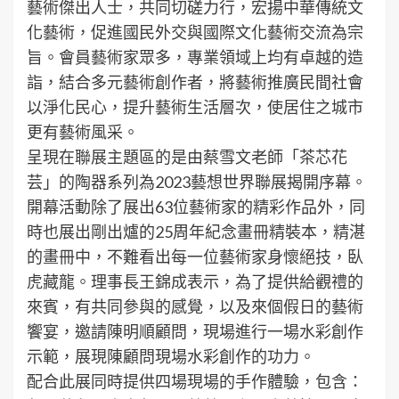
藝術傑出人士，共同切磋力行，宏揚中華傳統文
化藝術，促進國民外交與國際文化藝術交流為宗
旨。會員藝術家眾多，專業領域上均有卓越的造
詣，結合多元藝術創作者，將藝術推廣民間社會
以淨化民心，提升藝術生活層次，使居住之城市
更有藝術風采。
呈現在聯展主題區的是由蔡雪文老師「茶芯花
芸」的陶器系列為2023藝想世界聯展揭開序幕。
開幕活動除了展出63位藝術家的精彩作品外，同
時也展出剛出爐的25周年紀念畫冊精裝本，精湛
的畫冊中，不難看出每一位藝術家身懷絕技，臥
虎藏龍。理事長王錦成表示，為了提供給觀禮的
來賓，有共同參與的感覺，以及來個假日的藝術
饗宴，邀請陳明順顧問，現場進行一場水彩創作
示範，展現陳顧問現場水彩創作的功力。
配合此展同時提供四場現場的手作體驗，包含：