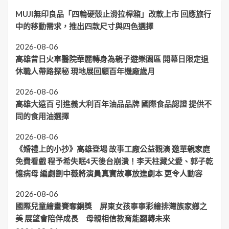
MUJI無印良品「四輪硬殼止滑拉桿箱」改款上市 回應旅行
中的移動需求，推出四款尺寸與四色選擇
2026-08-06
高雄昔日火車醫院華麗轉身為親子遊樂園區 開幕日限定退
休職人帶路探秘 現地展回顧百年機廠歲月
2026-08-06
高雄大遠百 引進義大利百年油品品牌 國際食品認證 提供不
同的食用油選擇
2026-08-06
《婚禮上的小抄》高雄登場 故事工廠公益觀演 邀單親家庭
免費看戲 程予希失眠4天後台崩潰！李天柱藏父愛、郭子乾
憶病母 編劇劉中薇將演員真實故事放進劇本 更令人動容
2026-08-06
國際兒童繪畫賽奪銅獎 屏東女孩寧寧彩繪排灣族家鄉之
美 展望會陪伴成長 母親相信教育能翻轉未來