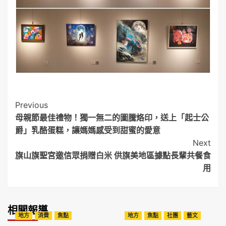
Post
Previous
母親節最佳禮物！獨一無二的圖騰烙印，送上「起士公
Navigation
爵」乳酪蛋糕，讓媽媽感受到甜蜜的愛意
Next
旗山旗聖宮邀信眾捐贈白米 供旗美地區據點長輩共餐食
用
相關報導
地方
消費
焦點
地方
焦點
社團
藝文