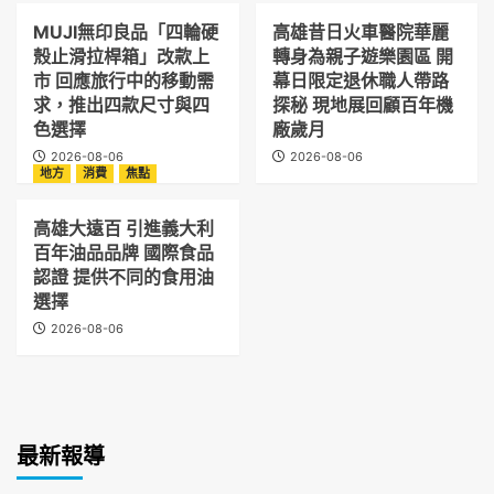
MUJI無印良品「四輪硬
高雄昔日火車醫院華麗
殼止滑拉桿箱」改款上
轉身為親子遊樂園區 開
市 回應旅行中的移動需
幕日限定退休職人帶路
求，推出四款尺寸與四
探秘 現地展回顧百年機
色選擇
廠歲月
2026-08-06
2026-08-06
地方
消費
焦點
高雄大遠百 引進義大利
百年油品品牌 國際食品
認證 提供不同的食用油
選擇
2026-08-06
最新報導