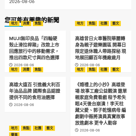
2026-08-06
您可能有興趣的新聞
地方
消費
焦點
地方
焦點
社團
藝文
MUJI無印良品「四輪硬
高雄昔日火車醫院華麗轉
殼止滑拉桿箱」改款上市
身為親子遊樂園區 開幕日
回應旅行中的移動需求，
限定退休職人帶路探秘 現
推出四款尺寸與四色選擇
地展回顧百年機廠歲月
2026-08-06
2026-08-06
地方
消費
焦點
地方
焦點
社團
藝文
高雄大遠百 引進義大利百
《婚禮上的小抄》高雄登
年油品品牌 國際食品認證
場 故事工廠公益觀演 邀單
提供不同的食用油選擇
親家庭免費看戲 程予希失
眠4天後台崩潰！李天柱
2026-08-06
藏父愛、郭子乾憶病母 編
劇劉中薇將演員真實故事
放進劇本 更令人動容
地方
焦點
社團
藝文
2026-08-06
賽事