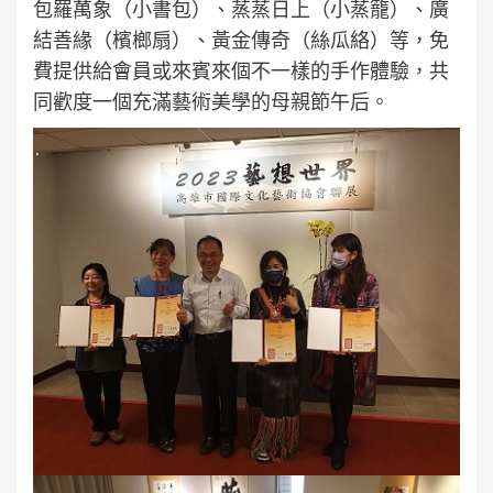
包羅萬象（小書包）、蒸蒸日上（小蒸籠）、廣
結善緣（檳榔扇）、黃金傳奇（絲瓜絡）等，免
費提供給會員或來賓來個不一樣的手作體驗，共
同歡度一個充滿藝術美學的母親節午后。