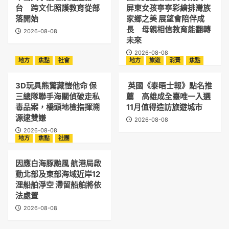
台 跨文化照護教育從部
屏東女孩寧寧彩繪排灣族
落開始
家鄉之美 展望會陪伴成
長 母親相信教育能翻轉
2026-08-08
未來
2026-08-08
地方
焦點
社會
地方
旅遊
消費
焦點
3D玩具熊驚藏愷他命 保
英國《泰晤士報》點名推
三總隊聯手海關偵破走私
薦 高雄成全臺唯一入選
毒品案，橋頭地檢指揮溯
11月值得造訪旅遊城市
源逮雙嫌
2026-08-08
2026-08-08
地方
焦點
社團
因應白海豚颱風 航港局啟
動北部及東部海域近岸12
浬船舶淨空 滯留船舶將依
法處置
2026-08-08