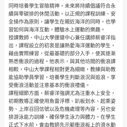
同時培養學生冒險精神，未來將持續倡議符合永
續與零碳排的休閒活動，以正規的課程訓練、安
全操作為原則，讓學生在親近海洋的同時，也學
習如何與海洋互動，體驗水上運動的樂趣。
授課教師、中山大學運健中心兼任講師蔡睿洋指
出，課程設立的初衷是讓熱愛海洋運動的學生，
藉由實際練習，從最基礎的部分入手，使其逐漸
熟悉衝浪的過程。他表示，與其他坊間的衝浪課
相較，中山大學課程相對更為細緻，教練與助教
能協助學員學習，培養學生判斷浪況與追浪，享
受衝浪活動並注意基本的衝浪禮儀。
課程細節方面，蔡睿洋強調尤為注重水上安全，
初期教導正確使用魚雷浮標、趴板划水、起乘姿
勢、上岸召回信號以及危機處理等內容，另也安
排游泳能力訓練，確保學生泳力與體力。在學生
正式下水前，會由教師先示範衝浪板上的滑水動