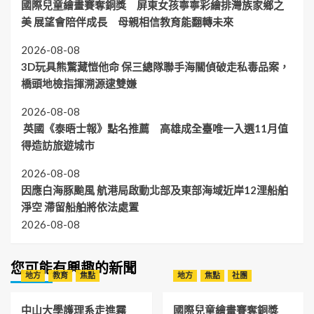
國際兒童繪畫賽奪銅獎 屏東女孩寧寧彩繪排灣族家鄉之
美 展望會陪伴成長 母親相信教育能翻轉未來
2026-08-08
3D玩具熊驚藏愷他命 保三總隊聯手海關偵破走私毒品案，
橋頭地檢指揮溯源逮雙嫌
2026-08-08
英國《泰晤士報》點名推薦 高雄成全臺唯一入選11月值
得造訪旅遊城市
2026-08-08
因應白海豚颱風 航港局啟動北部及東部海域近岸12浬船舶
淨空 滯留船舶將依法處置
2026-08-08
您可能有興趣的新聞
地方
教育
焦點
地方
焦點
社團
中山大學護理系走進霧
國際兒童繪畫賽奪銅獎