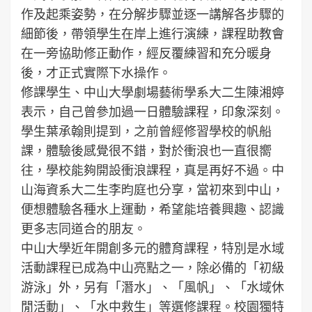
作及起乘姿勢，在分解步驟並逐一講解各步驟的
細節後，帶領學生在岸上進行演練，課程助教會
在一旁協助修正動作，經反覆練習和充分暖身
後，才正式實際下水操作。
修課學生、中山大學劇場藝術學系大二生陳湘婷
表示，自己曾參加過一日體驗課程，印象深刻。
學生葉承翰則提到，之前曾經修習學校的帆船
課，體驗後感覺很不錯，對於衝浪也一直很嚮
往，學校能夠開設衝浪課程，真是再好不過。中
山海資系大二生李昀庭也分享，當初來到中山，
便想體驗各種水上運動，希望能培養興趣、認識
更多志同道合的朋友。
中山大學近年開創多元的體育課程，特別是水域
活動課程已成為中山亮點之一，除必備的「初級
游泳」外，另有「潛水」、「風帆」、「水域休
閒活動」、「水中救生」等選修課程。校園獨特