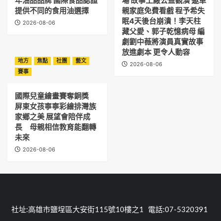
年油品品牌 國際食品認證
場 故事工廠公益觀演 邀單
提供不同的食用油選擇
親家庭免費看戲 程予希失
眠4天後台崩潰！李天柱
2026-08-06
藏父愛、郭子乾憶病母 編
劇劉中薇將演員真實故事
放進劇本 更令人動容
地方
焦點
社團
藝文
2026-08-06
賽事
國際兒童繪畫賽奪銅獎
屏東女孩寧寧彩繪排灣族
家鄉之美 展望會陪伴成
長 母親相信教育能翻轉
未來
2026-08-06
社址:高雄市鹽埕區大安街115號10樓之1 電話:07-5320391