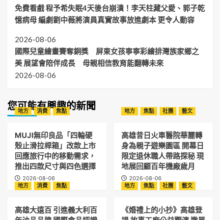
免費看戲 程予希失眠4天後台崩潰！李天柱藏父愛、郭子乾
憶病母 編劇劉中薇將演員真實故事放進劇本 更令人動容
2026-08-06
國際兒童繪畫賽奪銅獎 屏東女孩寧寧彩繪排灣族家鄉之
美 展望會陪伴成長 母親相信教育能翻轉未來
2026-08-06
您可能有興趣的新聞
地方
消費
焦點
地方
焦點
社團
藝文
MUJI無印良品「四輪硬
高雄昔日火車醫院華麗轉
殼止滑拉桿箱」改款上市
身為親子遊樂園區 開幕日
回應旅行中的移動需求，
限定退休職人帶路探秘 現
推出四款尺寸與四色選擇
地展回顧百年機廠歲月
2026-08-06
2026-08-06
地方
消費
焦點
地方
焦點
社團
藝文
高雄大遠百 引進義大利百
《婚禮上的小抄》高雄登