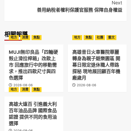
Next
善用納稅者權利保護官服務 保障自身權益
相關報導
地方
消費
焦點
地方
焦點
社團
藝文
MUJI無印良品「四輪硬
高雄昔日火車醫院華麗
殼止滑拉桿箱」改款上
轉身為親子遊樂園區 開
市 回應旅行中的移動需
幕日限定退休職人帶路
求，推出四款尺寸與四
探秘 現地展回顧百年機
色選擇
廠歲月
2026-08-06
2026-08-06
地方
消費
焦點
高雄大遠百 引進義大利
百年油品品牌 國際食品
認證 提供不同的食用油
選擇
2026-08-06