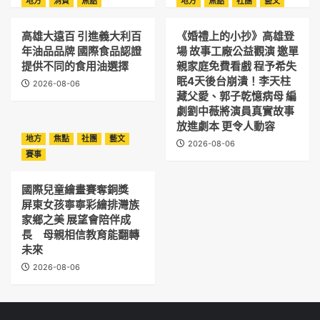
地方
消費
焦點
地方
焦點
社團
藝文
高雄大遠百 引進義大利百
《婚禮上的小抄》高雄登
年油品品牌 國際食品認證
場 故事工廠公益觀演 邀單
提供不同的食用油選擇
親家庭免費看戲 程予希失
眠4天後台崩潰！李天柱
2026-08-06
藏父愛、郭子乾憶病母 編
劇劉中薇將演員真實故事
放進劇本 更令人動容
地方
焦點
社團
藝文
2026-08-06
賽事
國際兒童繪畫賽奪銅獎
屏東女孩寧寧彩繪排灣族
家鄉之美 展望會陪伴成
長 母親相信教育能翻轉
未來
2026-08-06