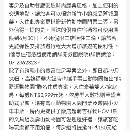
客房及自助餐廳營造時尚經典風格，加上便利的
交通地點，讓旅客可以暢遊新竹小鎮感受舊城風
華，入住此專案更搭贈新竹動物園門票二張。另
外值得一提的是，贈送的優惠住宿憑證可使用期
限到6月30日，不用侷限二店連住二晚，讓旅客
更能彈性安排旅遊行程大大增加旅遊的便利性 。
(優惠住宿憑證使用請詳閱券面說明)詳情請洽：
07-2362323。
除了有跨縣市的豐富住房專案之外，即日起~9月
30日，高雄福華大飯店也攜手壽山動物園推出”熊
愛逛動物園”聯名住房專案，入住豪華雙人/家庭
房，每房NT$3,999元起，依房型人數搭贈豐盛自
助式早餐，還有壽山動物園入園門票及遊園小火
車車票，房內更提供了飯店超萌吉祥物HOVII熊
的文具組及壽山動物園可愛週邊好禮，讓旅客吃
喝玩樂都不用煩惱，每房還將提撥NT$150元給