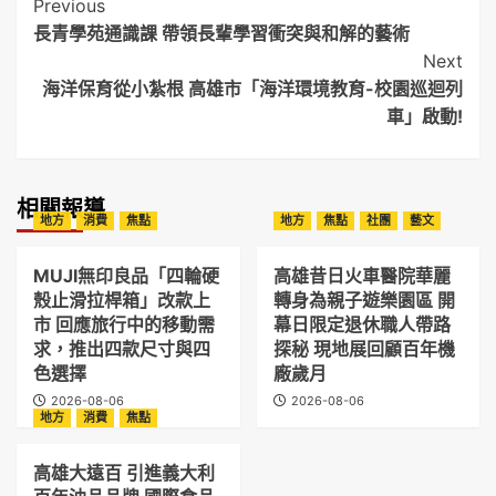
Post
Previous
長青學苑通識課 帶領長輩學習衝突與和解的藝術
Navigation
Next
海洋保育從小紮根 高雄市「海洋環境教育-校園巡迴列
車」啟動!
相關報導
地方
消費
焦點
地方
焦點
社團
藝文
MUJI無印良品「四輪硬
高雄昔日火車醫院華麗
殼止滑拉桿箱」改款上
轉身為親子遊樂園區 開
市 回應旅行中的移動需
幕日限定退休職人帶路
求，推出四款尺寸與四
探秘 現地展回顧百年機
色選擇
廠歲月
2026-08-06
2026-08-06
地方
消費
焦點
高雄大遠百 引進義大利