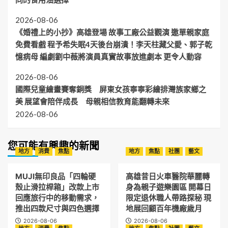
2026-08-06
《婚禮上的小抄》高雄登場 故事工廠公益觀演 邀單親家庭
免費看戲 程予希失眠4天後台崩潰！李天柱藏父愛、郭子乾
憶病母 編劇劉中薇將演員真實故事放進劇本 更令人動容
2026-08-06
國際兒童繪畫賽奪銅獎 屏東女孩寧寧彩繪排灣族家鄉之
美 展望會陪伴成長 母親相信教育能翻轉未來
2026-08-06
您可能有興趣的新聞
地方
消費
焦點
地方
焦點
社團
藝文
MUJI無印良品「四輪硬
高雄昔日火車醫院華麗轉
殼止滑拉桿箱」改款上市
身為親子遊樂園區 開幕日
回應旅行中的移動需求，
限定退休職人帶路探秘 現
推出四款尺寸與四色選擇
地展回顧百年機廠歲月
2026-08-06
2026-08-06