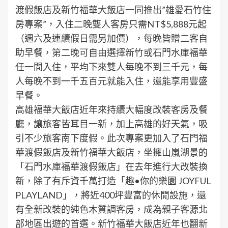
渡假飯店及新竹福華大飯店一同推出”雄愛石竹住
房專案”，入住二晚雙人客房只需NT$5,888元起
（週六及連續假日需另加價），每晚皆贈二客自
助早餐，第二晚可自由選擇新竹或石門水庫福華
任一間入住，平均下來雙人每晚不到三千元，每
人每晚不到一千五百元就能入住，還能享用豐盛
早餐。
高雄福華大飯店近年來持續大幅度改裝客房及餐
廳，讓旅客皆耳目一新，加上高雄的好天氣，吸
引不少旅客南下度假。此次專案更加入了石門福
華渡假飯店及新竹福華大飯店，坐擁山嵐湖景的
「石門水庫福華渡假飯店」在去年進行大改裝換
新，除了有斥資千萬打造「趣•你的樂園 JOYFUL
PLAYLAND」，將近400坪豐富的休閒設施，還
有全新改裝的純色木質調客房，成為親子客源北
部地區出遊的首選。新竹福華大飯店近年也翻新