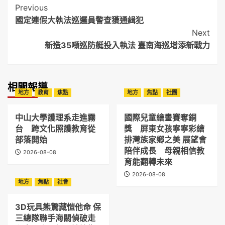
Post
Previous
國定連假大執法巡邏員警查獲通緝犯
Navigation
Next
新造35噸巡防艇投入執法 臺南海巡增添新戰力
相關報導
地方
教育
焦點
地方
焦點
社團
中山大學護理系走進霧
國際兒童繪畫賽奪銅
台 跨文化照護教育從
獎 屏東女孩寧寧彩繪
部落開始
排灣族家鄉之美 展望會
陪伴成長 母親相信教
2026-08-08
育能翻轉未來
2026-08-08
地方
焦點
社會
3D玩具熊驚藏愷他命 保
三總隊聯手海關偵破走