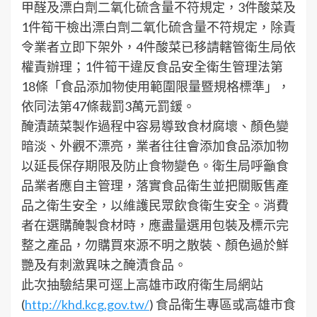
甲醛及漂白劑二氧化硫含量不符規定，3件酸菜及
1件筍干檢出漂白劑二氧化硫含量不符規定，除責
令業者立即下架外，4件酸菜已移請轄管衛生局依
權責辦理；1件筍干違反食品安全衛生管理法第
18條「食品添加物使用範圍限量暨規格標準」，
依同法第47條裁罰3萬元罰鍰。
醃漬蔬菜製作過程中容易導致食材腐壞、顏色變
暗淡、外觀不漂亮，業者往往會添加食品添加物
以延長保存期限及防止食物變色。衛生局呼籲食
品業者應自主管理，落實食品衛生並把關販售產
品之衛生安全，以維護民眾飲食衛生安全。消費
者在選購醃製食材時，應盡量選用包裝及標示完
整之產品，勿購買來源不明之散裝、顏色過於鮮
艷及有刺激異味之醃漬食品。
此次抽驗結果可逕上高雄市政府衛生局網站
(
http://khd.kcg.gov.tw/
) 食品衛生專區或高雄市食