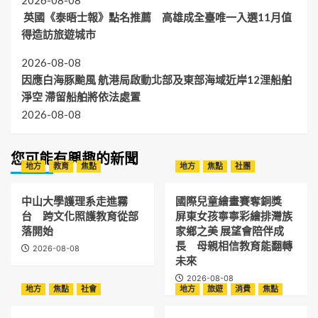
英國《泰晤士報》點名推薦 高雄成全臺唯一入選11月值
得造訪旅遊城市
2026-08-08
因應白海豚颱風 航港局啟動北部及東部海域近岸12浬船舶
淨空 滯留船舶將依法處置
2026-08-08
您可能有興趣的新聞
地方
教育
焦點
地方
焦點
社團
中山大學護理系走進霧
國際兒童繪畫賽奪銅獎
台 跨文化照護教育從部
屏東女孩寧寧彩繪排灣族
落開始
家鄉之美 展望會陪伴成
長 母親相信教育能翻轉
2026-08-08
未來
2026-08-08
地方
焦點
社會
地方
旅遊
消費
焦點