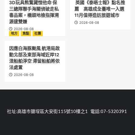
3D玩具熊驚藏愷他命 保
英國《泰晤士報》點名推
三總隊聯手海關偵破走私
薦 高雄成全臺唯一入選
毒品案，橋頭地檢指揮溯
11月值得造訪旅遊城市
源逮雙嫌
2026-08-08
2026-08-08
地方
焦點
社團
因應白海豚颱風 航港局啟
動北部及東部海域近岸12
浬船舶淨空 滯留船舶將依
法處置
2026-08-08
社址:高雄市鹽埕區大安街115號10樓之1 電話:07-5320391