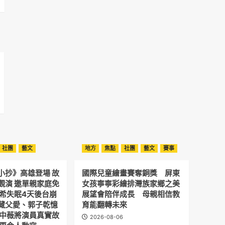
社團
藝文
地方
焦點
社團
藝文
賽事
小抄》高雄登場 故
國際兒童繪畫賽奪銅獎 屏東
觀演 邀單親家庭免
女孩寧寧彩繪排灣族家鄉之美
予希失眠4天後台崩
展望會陪伴成長 母親相信教
藏父愛、郭子乾憶
育能翻轉未來
劉中薇將演員真實故
2026-08-06