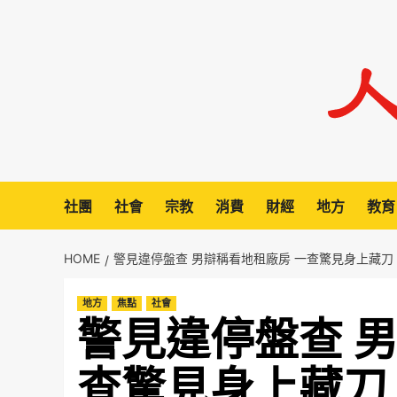
Skip
to
content
社團
社會
宗教
消費
財經
地方
教育
HOME
警見違停盤查 男辯稱看地租廠房 一查驚見身上藏刀
地方
焦點
社會
警見違停盤查 
查驚見身上藏刀