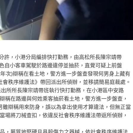
50分許，小港分局編排快打勤務，由高松所長陳宗靖帶
白色自小客車駕駛於路邊違停並抽菸，直覺可疑上前盤
82年次)辯稱在看土地，警方進一步盤查發現何男身上藏有
社會秩序維護法》帶回派出所偵辦，並移請簡易庭裁處。
松派出所所長陳宗靖帶班執行快打勤務，在小港區中安路
辯稱在路邊與何姓乘客抽菸看土地，警方進一步盤查，
男雖辯稱用來防身，誤以為拿出使用才算違法，但無正當
當場將刀械查扣，依違反社會秩序維護法帶返所偵辦，
品，屬質地堅硬且具殺傷力之器械，依社會秩序維護法