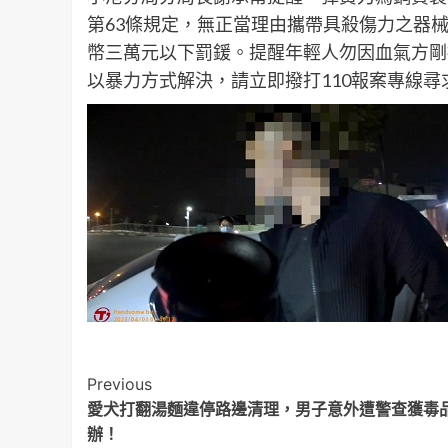
第63條規定，無正當理由攜帶具殺傷力之器
幣三萬元以下罰鍰。提醒年輕人勿因血氣方剛
以暴力方式解決，請立即撥打110報案專線尋
Post
Previous
愛犬打翻湯麵違停路邊清理，男子意外遭警查獲毒
Navigation
辦！