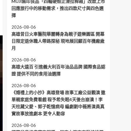
MUJI無印良品「四輪硬殼止滑拉桿箱」改款上市
回應旅行中的移動需求，推出四款尺寸與四色選
擇
2026-08-06
高雄昔日火車醫院華麗轉身為親子遊樂園區 開幕
日限定退休職人帶路探秘 現地展回顧百年機廠歲
月
2026-08-06
高雄大遠百 引進義大利百年油品品牌 國際食品認
證 提供不同的食用油選擇
2026-08-06
《婚禮上的小抄》高雄登場 故事工廠公益觀演 邀
單親家庭免費看戲 程予希失眠4天後台崩潰！李
天柱藏父愛、郭子乾憶病母 編劇劉中薇將演員真
實故事放進劇本 更令人動容
2026-08-06