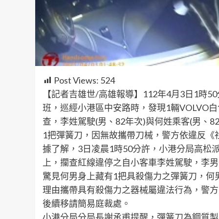
Post Views:
524
【記者吉雄世/高雄報導】112年4月3日1時
班，巡經小港區中安路時，發現1輛VOLVO
查，李姓駕駛(男、82年次)與何姓乘客(男、
1把彈簧刀，因無故攜帶刀械，警方依違反《
據了解，3日凌晨1時50分許，小港分局高
上，攔查紅線違停之自小客車李姓駕駛，李男
驚見何男身上藏有1把具殺傷力之彈簧刀，何
理由攜帶具有殺傷力之器械屬違法行為，警方
後續移請簡易庭裁處。
小港分局分局長謝承甫提醒，彈簧刀為鋼質製