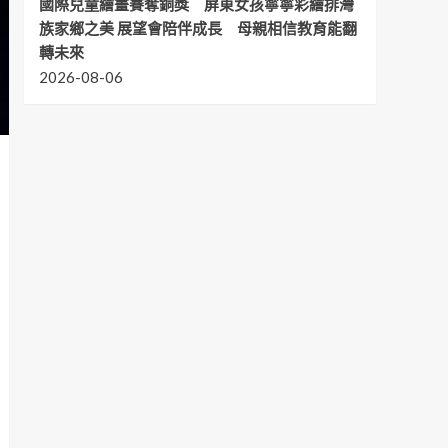
國際兒童繪畫賽奪銅獎 屏東女孩寧寧彩繪排灣
族家鄉之美 展望會陪伴成長 母親相信教育能翻
轉未來
2026-08-06