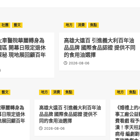
社團
藝文
地方
消費
焦點
火車醫院華麗轉身為
高雄大遠百 引進義大利百年油
園區 開幕日限定退休
品品牌 國際食品認證 提供不同
探秘 現地展回顧百年
的食用油選擇
2026-08-06
6
藝文
地方
消費
焦點
地方
焦點
院華麗轉身為
高雄大遠百 引進義大利百年油
《婚禮上的
幕日限定退休
品品牌 國際食品認證 提供不
事工廠公益
地展回顧百年
同的食用油選擇
費看戲 程
潰！李天柱
2026-08-06
病母 編劇