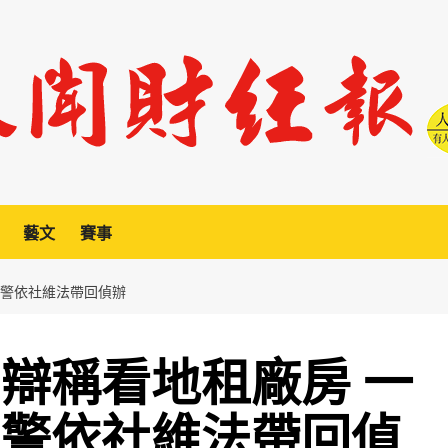
藝文
賽事
 警依社維法帶回偵辦
男辯稱看地租廠房 一
 警依社維法帶回偵