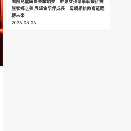
國際兒童繪畫賽奪銅獎 屏東女孩寧寧彩繪排灣
族家鄉之美 展望會陪伴成長 母親相信教育能翻
轉未來
2026-08-06