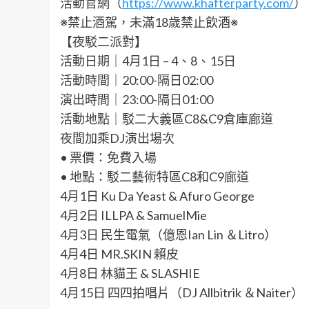
活動官網（
https://www.khafterparty.com/
）
※禁止酒駕，未滿18歲禁止飲酒※
【夜駁二派對】
活動日期｜4月1日 – 4、8、15日
活動時間｜20:00-隔日02:00
演出時間｜23:00-隔日01:00
活動地點｜駁二大義區C8&C9倉庫廊道
夜間加乘DJ演出場次
• 票價：免費入場
• 地點：駁二藝術特區C8和C9廊道
4月1日 Ku Da Yeast & Afuro George
4月2日 ILLPA & SamuelMie
4月3日 民生電氣（億恩Ian Lin ＆Litro）
4月4日 MR.SKIN 賴皮
4月8日 林貓王 & SLASHIE
4月15日 四四拍唱片（DJ Allbitrik ＆Naiter）