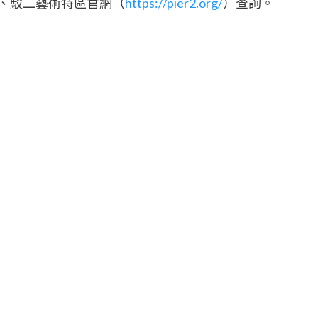
、駁二藝術特區官網（
https://pier2.org/
）查詢。