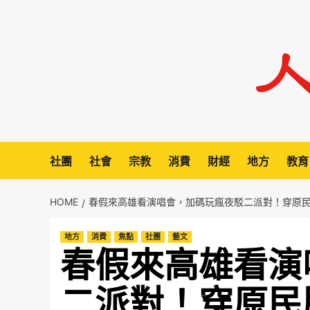
Skip
to
content
社團
社會
宗教
消費
財經
地方
教育
HOME
春假來高雄看演唱會，加碼玩瘋夜駁二派對！穿原
地方
消費
焦點
社團
藝文
春假來高雄看演
二派對！穿原民