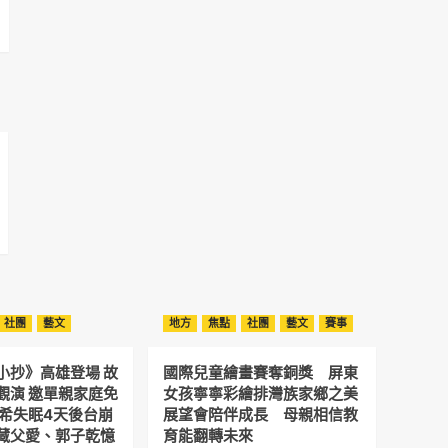
社團
藝文
地方
焦點
社團
藝文
賽事
小抄》高雄登場 故
國際兒童繪畫賽奪銅獎 屏東
觀演 邀單親家庭免
女孩寧寧彩繪排灣族家鄉之美
予希失眠4天後台崩
展望會陪伴成長 母親相信教
藏父愛、郭子乾憶
育能翻轉未來