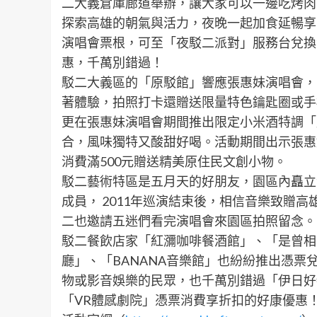
二大義倉庫廊道舉辦，讓大家可以一邊吃烤肉
探索高雄的朝氣與活力，夜晚一起加食延暢享
演唱會票根，可至「夜駁二派對」服務台兌換
惠，千萬別錯過！
駁二大義區的「原駁館」響應張惠妹演唱會，自
著體驗，拍照打卡還贈送限量特色鑰匙圈或手
更在張惠妹演唱會期間推出限定小米酒特調「
合，風味獨特又酸甜好喝。活動期間出示張惠
消費滿500元贈送精美原住民文創小物。
駁二藝術特區是五月天的好朋友，園區內矗立
成員， 2011年巡演結束後，相信音樂致贈
二也邀請五迷們看完演唱會來園區拍照留念。
駁二餐飲店家「紅瀰咖啡餐酒館」、「是曾相
廳」、「BANANA音樂館」也紛紛推出憑
物或影音娛樂的民眾，也千萬別錯過「伊日好
「VR體感劇院」憑票消費享折扣的好康優惠