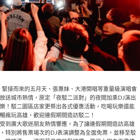
，緊接而來的五月天、張惠妹、大港開唱等重量級演唱會
放送城市熱情，原定「夜駁二派對」的夜間加乘DJ演出
樂！駁二園區店家更祭出各式優惠活動，吃喝玩樂還能
暢瘋玩高雄，歡迎連假期間造訪駁二！
受到廣大歌迷朋友熱情響應，為了讓連假期間造訪高雄
，特別將售票場次的DJ表演調整為全面免票，並移至駁