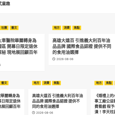
式童趣
社團
藝文
地方
消費
焦點
火車醫院華麗轉身為
高雄大遠百 引進義大利百年油
園區 開幕日限定退休
品品牌 國際食品認證 提供不同
探秘 現地展回顧百年
的食用油選擇
2026-08-06
6
藝文
地方
消費
焦點
地方
焦點
院華麗轉身為
高雄大遠百 引進義大利百年油
《婚禮上的
幕日限定退休
品品牌 國際食品認證 提供不
事工廠公益
地展回顧百年
同的食用油選擇
費看戲 程
潰！李天柱
2026-08-06