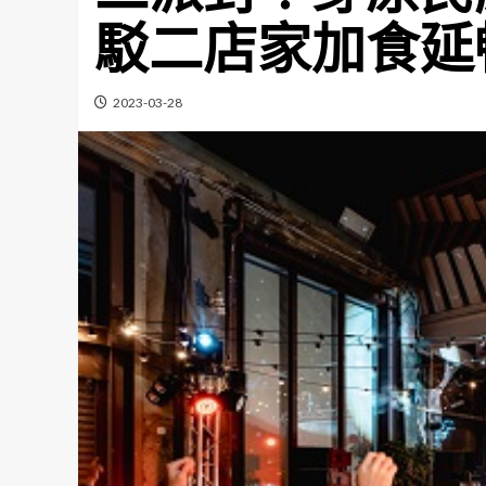
駁二店家加食延
2023-03-28