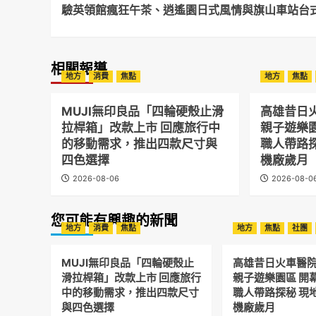
驗英領館瘋狂午茶、逍遙園日式風情與旗山車站台
相關報導
地方
消費
焦點
地方
焦點
MUJI無印良品「四輪硬殼止滑
高雄昔日
拉桿箱」改款上市 回應旅行中
親子遊樂
的移動需求，推出四款尺寸與
職人帶路
四色選擇
機廠歲月
2026-08-06
2026-08-0
您可能有興趣的新聞
地方
消費
焦點
地方
焦點
社團
MUJI無印良品「四輪硬殼止
高雄昔日火車醫
滑拉桿箱」改款上市 回應旅行
親子遊樂園區 開
中的移動需求，推出四款尺寸
職人帶路探秘 現
與四色選擇
機廠歲月