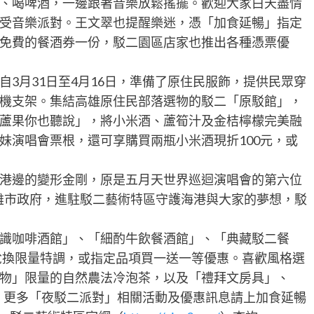
、喝啤酒，一邊跟著音樂放鬆搖擺。歡迎大家白天盡情
受音樂派對。王文翠也提醒樂迷，憑「加食延暢」指定
免費的餐酒券一份，駁二園區店家也推出各種憑票優
3月31日至4月16日，準備了原住民服飾，提供民眾穿
機支架。集結高雄原住民部落選物的駁二「原駁館」，
蘆果你也聽說」，將小米酒、蘆筍汁及金桔檸檬完美融
妹演唱會票根，還可享購買兩瓶小米酒現折100元，或
港邊的變形金剛，原是五月天世界巡迴演唱會的第六位
高雄市政府，進駐駁二藝術特區守護海港與大家的夢想，駁
識咖啡酒館」、「細酌牛飲餐酒館」、「典藏駁二餐
票兌換限量特調，或指定品項買一送一等優惠。喜歡風格選
物」限量的自然農法冷泡茶，以及「禮拜文房具」、
！更多「夜駁二派對」相關活動及優惠訊息請上加食延暢