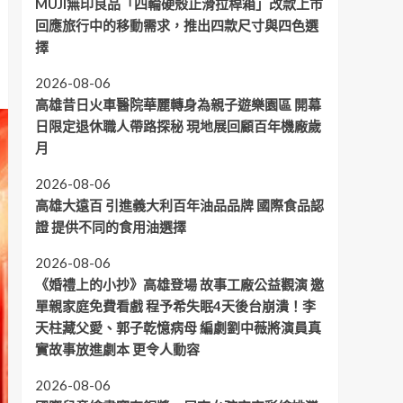
MUJI無印良品「四輪硬殼止滑拉桿箱」改款上市
回應旅行中的移動需求，推出四款尺寸與四色選
擇
2026-08-06
高雄昔日火車醫院華麗轉身為親子遊樂園區 開幕
日限定退休職人帶路探秘 現地展回顧百年機廠歲
月
2026-08-06
高雄大遠百 引進義大利百年油品品牌 國際食品認
證 提供不同的食用油選擇
2026-08-06
《婚禮上的小抄》高雄登場 故事工廠公益觀演 邀
單親家庭免費看戲 程予希失眠4天後台崩潰！李
天柱藏父愛、郭子乾憶病母 編劇劉中薇將演員真
實故事放進劇本 更令人動容
2026-08-06