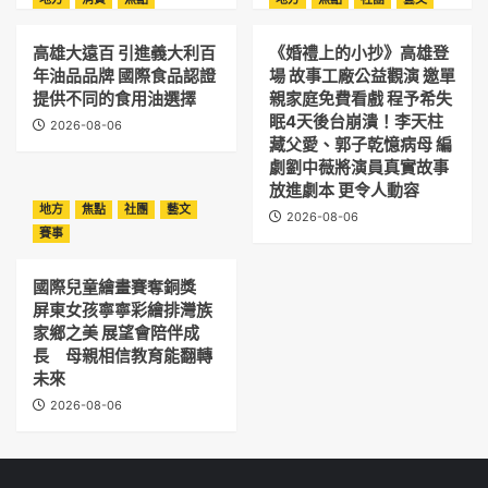
高雄大遠百 引進義大利百
《婚禮上的小抄》高雄登
年油品品牌 國際食品認證
場 故事工廠公益觀演 邀單
提供不同的食用油選擇
親家庭免費看戲 程予希失
眠4天後台崩潰！李天柱
2026-08-06
藏父愛、郭子乾憶病母 編
劇劉中薇將演員真實故事
放進劇本 更令人動容
地方
焦點
社團
藝文
2026-08-06
賽事
國際兒童繪畫賽奪銅獎
屏東女孩寧寧彩繪排灣族
家鄉之美 展望會陪伴成
長 母親相信教育能翻轉
未來
2026-08-06