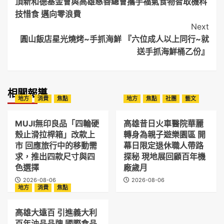
頂新和德基⾦會與⾼雄慈善總會攜⼿福氣食物智取機科
Navigation
技惜食 邁向零浪費
Next
圓山飯店星光燒烤~手抓海鮮 『六位成人以上同行~就
送手抓海鮮桶乙份』
相關報導
地方
消費
焦點
地方
焦點
社團
藝文
MUJI無印良品「四輪硬
高雄昔日火車醫院華麗
殼止滑拉桿箱」改款上
轉身為親子遊樂園區 開
市 回應旅行中的移動需
幕日限定退休職人帶路
求，推出四款尺寸與四
探秘 現地展回顧百年機
色選擇
廠歲月
2026-08-06
2026-08-06
地方
消費
焦點
高雄大遠百 引進義大利
百年油品品牌 國際食品