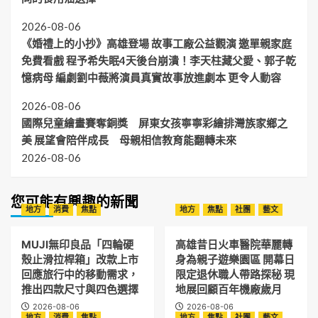
2026-08-06
《婚禮上的小抄》高雄登場 故事工廠公益觀演 邀單親家庭
免費看戲 程予希失眠4天後台崩潰！李天柱藏父愛、郭子乾
憶病母 編劇劉中薇將演員真實故事放進劇本 更令人動容
2026-08-06
國際兒童繪畫賽奪銅獎 屏東女孩寧寧彩繪排灣族家鄉之
美 展望會陪伴成長 母親相信教育能翻轉未來
2026-08-06
您可能有興趣的新聞
地方
消費
焦點
地方
焦點
社團
藝文
MUJI無印良品「四輪硬
高雄昔日火車醫院華麗轉
殼止滑拉桿箱」改款上市
身為親子遊樂園區 開幕日
回應旅行中的移動需求，
限定退休職人帶路探秘 現
推出四款尺寸與四色選擇
地展回顧百年機廠歲月
2026-08-06
2026-08-06
地方
消費
焦點
地方
焦點
社團
藝文