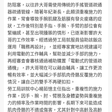
防阻塞，以往許大哥需使用傳統的手搖管道疏通
器疏通管線，隨著年紀漸長，此類須重複施力的
作業，常會導致手腕肌腱及筋膜有發炎痠痛的症
狀，工作後特別是手指、手腕、手臂的部位會有
緊繃感，甚至出現腫脹的情形，已逐漸影響許大
哥的工作效率。經透過勞工局就服員協助該飯店
運用「職務再設計」，並經專家實地訪視建議可
利用電動的工作輔具，幫助並減少手部的施力，
再經審查會審核通過補助購置「電動式的管道疏
通機」，許大哥現在可以藉由輔具，讓工作更流
暢有效率，並大幅減少手部肌肉骨骼反覆施力的
情況，讓自己的雙手不再硬扣扣。
勞工局訓就中心楊茹憶主任指出，重複性的施力
作業，因手、腕、肘、臂膀及身體姿勢與重複施
力的頻率及作業時間的影響，長期下來可能造成
肌肉骨骼的不適或傷害，尤其針對中高齡及高齡