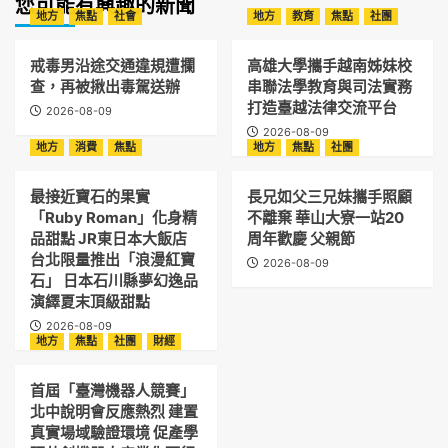
您可能有興趣的新聞
地方
焦點
社會
地方
教育
焦點
社團
戒毒男沿途交通違規遭攔
高雄大學攜手越南姊妹校
查，再被揪出毒駕送辦
串聯法學教育與司法實務
打造臺越法律交流平台
2026-08-09
2026-08-09
地方
消費
焦點
地方
焦點
社團
最接近寶石的果實
長兄如父三兄妹攜手照顧
「Ruby Roman」化身精
不離棄 華山大寮一站20
品甜點 JR東日本大飯店
周年歡慶 父親節
台北限量推出「浪漫紅寶
2026-08-09
石」 日本石川縣夢幻逸品
演繹夏末頂級甜點
2026-08-09
地方
焦點
社團
財經
首屆「臺灣機器人競賽」
北中說明會反應熱烈 建置
真實場域驗證環境 促產學