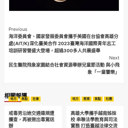
Post
Previous
海洋委員會、國家發展委員會攜手美國在台協會高雄分
Navigation
處(AIT/K)深化臺美合作 2023臺灣海洋國際青年志工
培訓研習營盛大登場，超過300多人共襄盛舉
Next
民生醫院飛象家園結合社會資源舉辦兒童節活動 與小飛
象「一童響樂」
相關報導
地方
焦點
社會
地方
教育
焦點
社團
戒毒男沿途交通違規遭
高雄大學攜手越南姊妹
攔查，再被揪出毒駕送
校 串聯法學教育與司法
辦
實務 打造臺越法律交流