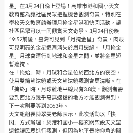
星」在3月24日晚上登場！高雄市港和國小天文
教育館為讓社區民眾把握機會觀測奇景，特別在
學校天文教育館辦理月掩金星港和快閃活動，讓
社區民眾可以一同觀賞天文奇景。3月24日傍晚
19:52前後，臺灣可見到「月掩金星」奇景，肉眼
可見明亮的金星逐漸消失於眉月邊緣。「月掩金
星」月球會運行到地球和金星之間，並將金星短
暫遮掩。
在「掩始」時，月球和金星位於西北方的夜空，
使用雙筒望遠鏡或天文望遠鏡觀測會更清晰。在
「掩終」時，月球離地平線只有3.8度，觀測者需
要到西北方幾乎亳無遮擋的地方才能觀測得到，
下一次則要等到2063年。
天文組組長陳翠雯老師表示，此次活動以「快
閃」方式辦理，於港和國小一樓玄關架設天文望
遠鏡讓民眾進行觀測，但因為地平景物仰角的關