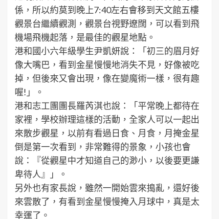
係，所以約莫到晚上7:40左右會移到天文館五樓
觀景台繼續觀測，觀景台視野遼闊，可以看到飛
機場飛機起落，是最佳的觀星地點。
港和國小六年級學生尹凱妍說：「初三的眉月好
像大嘴巴，看到金星慢慢地消失不見，好像被吃
掉，但後來又會出現，像在變魔術一樣，很有趣
喔!」。
港和志工團團長羅芮淇也說：「平常晚上都待在
家裡，學校辦理這樣的活動，全家人可以一起出
來散步觀星，以前有看過日食、月食，月掩金星
倒是第一次看到，非常難得的景象，小孩也會
說：『從觀星中才知道自己的渺小，以後要更謙
卑待人』」。
另外也有家長說，雖然一開始雲來搗亂，還好後
來雲散了，有看到金星慢慢掩入月球中，真是太
幸運了。