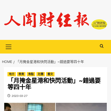
Skip
to
content
Primary
Menu
HOME
「月掩金星港和快閃活動」~錯過要等四十年
地方
教育
焦點
社團
藝文
「月掩金星港和快閃活動」~錯過要
等四十年
2023-03-27