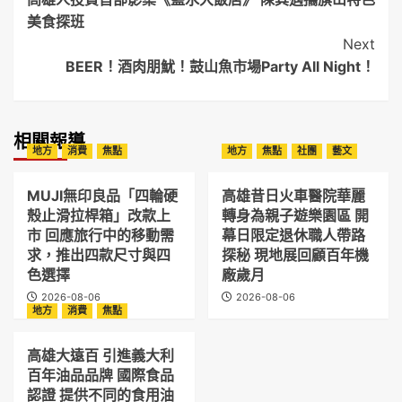
Navigation
美食探班
Next
BEER！酒肉朋魷！鼓山魚市場Party All Night！
相關報導
地方
消費
焦點
地方
焦點
社團
藝文
MUJI無印良品「四輪硬
高雄昔日火車醫院華麗
殼止滑拉桿箱」改款上
轉身為親子遊樂園區 開
市 回應旅行中的移動需
幕日限定退休職人帶路
求，推出四款尺寸與四
探秘 現地展回顧百年機
色選擇
廠歲月
2026-08-06
2026-08-06
地方
消費
焦點
高雄大遠百 引進義大利
百年油品品牌 國際食品
認證 提供不同的食用油