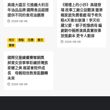
高雄大遠百 引進義大利百
《婚禮上的小抄》高雄登
年油品品牌 國際食品認證
場 故事工廠公益觀演 邀單
提供不同的食用油選擇
親家庭免費看戲 程予希失
眠4天後台崩潰！李天柱
2026-08-06
藏父愛、郭子乾憶病母 編
劇劉中薇將演員真實故事
放進劇本 更令人動容
地方
焦點
社團
藝文
2026-08-06
賽事
國際兒童繪畫賽奪銅獎
屏東女孩寧寧彩繪排灣族
家鄉之美 展望會陪伴成
長 母親相信教育能翻轉
未來
2026-08-06