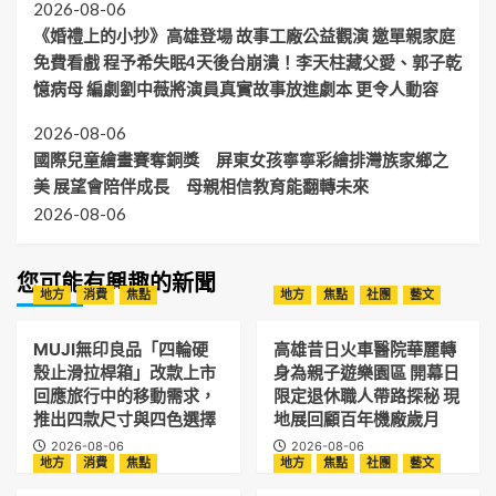
2026-08-06
《婚禮上的小抄》高雄登場 故事工廠公益觀演 邀單親家庭
免費看戲 程予希失眠4天後台崩潰！李天柱藏父愛、郭子乾
憶病母 編劇劉中薇將演員真實故事放進劇本 更令人動容
2026-08-06
國際兒童繪畫賽奪銅獎 屏東女孩寧寧彩繪排灣族家鄉之
美 展望會陪伴成長 母親相信教育能翻轉未來
2026-08-06
您可能有興趣的新聞
地方
消費
焦點
地方
焦點
社團
藝文
MUJI無印良品「四輪硬
高雄昔日火車醫院華麗轉
殼止滑拉桿箱」改款上市
身為親子遊樂園區 開幕日
回應旅行中的移動需求，
限定退休職人帶路探秘 現
推出四款尺寸與四色選擇
地展回顧百年機廠歲月
2026-08-06
2026-08-06
地方
消費
焦點
地方
焦點
社團
藝文