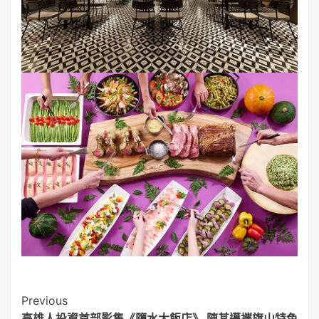
Post
Previous
高雄人投資首部影集《鹽水大飯店》 陳其邁攜旗山特色