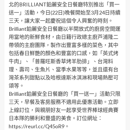
北的BRILLIANT鉑麗安全日餐廳特別推出「買一
送一」活動，今日(22日)晚餐開始至3月24日持續
三天，讓大家一起慶祝這個令人興奮的時刻。
Brilliant鉑麗安全日餐廳以半開放式的廚房空間運
用當地的新鮮食材，由日籍行政總主廚芦浦隆二
帶領的主廚團隊，製作出豐富多樣的菜色，其中
包括春日鮮艷的顏色和豐富的口感，如「英式烤
牛肉」、「普羅旺斯香草烤羊肋排」、台灣料
理、壽司、生魚片、當季水果等等，並且還有台
灣茶系列甜點以及哈根達斯冰淇淋和現場熱壓可
頌等。
Brilliant鉑麗安全日餐廳的「買一送一」活動只限
三天，早餐及客房服務不適用此優惠活動。立即
上線訂位，與親朋好友一起享受世界棒球經典賽
日本隊的勝利和豐盛的美食。訂位網址：
https://reurl.cc/Q45oR9。