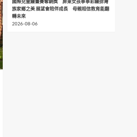
國際兒童繪畫賽奪銅獎 屏東女孩寧寧彩繪排灣
族家鄉之美 展望會陪伴成長 母親相信教育能翻
轉未來
2026-08-06