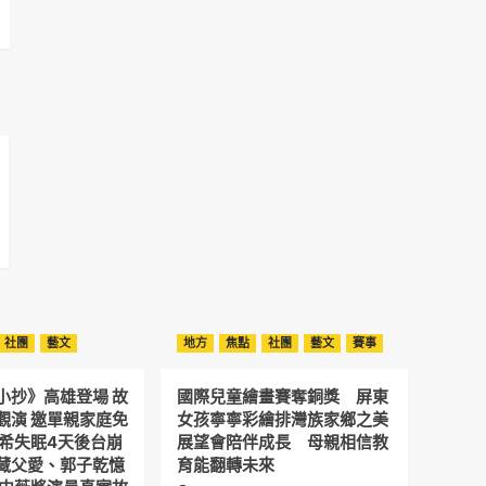
社團
藝文
地方
焦點
社團
藝文
賽事
小抄》高雄登場 故
國際兒童繪畫賽奪銅獎 屏東
觀演 邀單親家庭免
女孩寧寧彩繪排灣族家鄉之美
予希失眠4天後台崩
展望會陪伴成長 母親相信教
藏父愛、郭子乾憶
育能翻轉未來