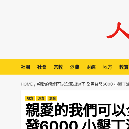
Skip
to
content
社團
社會
宗教
消費
財經
地方
教育
HOME
親愛的我們可以全家出遊了 全民普發6000 小墾丁
地方
消費
焦點
親愛的我們可以
發6000 小墾