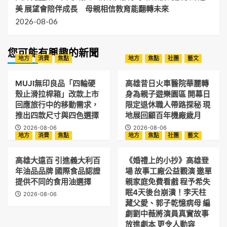
美 展望會陪伴成長 母親相信教育能翻轉未來
2026-08-06
您可能有興趣的新聞
地方
消費
焦點
地方
焦點
社團
藝文
MUJI無印良品「四輪硬
高雄昔日火車醫院華麗轉
殼止滑拉桿箱」改款上市
身為親子遊樂園區 開幕日
回應旅行中的移動需求，
限定退休職人帶路探秘 現
推出四款尺寸與四色選擇
地展回顧百年機廠歲月
2026-08-06
2026-08-06
地方
消費
焦點
地方
焦點
社團
藝文
高雄大遠百 引進義大利百
《婚禮上的小抄》高雄登
年油品品牌 國際食品認證
場 故事工廠公益觀演 邀單
提供不同的食用油選擇
親家庭免費看戲 程予希失
眠4天後台崩潰！李天柱
2026-08-06
藏父愛、郭子乾憶病母 編
劇劉中薇將演員真實故事
放進劇本 更令人動容