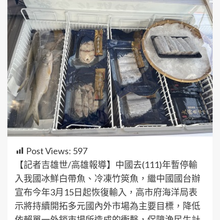
Post Views:
597
【記者吉雄世/高雄報導】中國去(111)年暫停輸
入我國冰鮮白帶魚、冷凍竹筴魚，繼中國國台辦
宣布今年3月15日起恢復輸入，高市府海洋局表
示將持續開拓多元國內外市場為主要目標，降低
依賴單一外銷市場所造成的衝擊，保障漁民生計