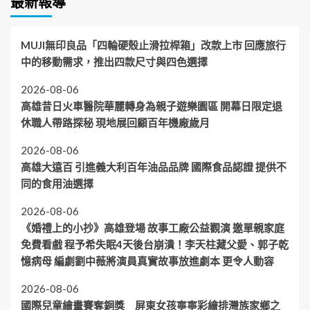
最新報導
MUJI無印良品「四輪硬殼止滑拉桿箱」改款上市 回應旅行
中的移動需求，推出四款尺寸與四色選擇
2026-08-06
高雄昔日火車醫院華麗轉身為親子遊樂園區 開幕日限定退
休職人帶路探秘 現地展回顧百年機廠歲月
2026-08-06
高雄大遠百 引進義大利百年油品品牌 國際食品認證 提供不
同的食用油選擇
2026-08-06
《婚禮上的小抄》高雄登場 故事工廠公益觀演 邀單親家庭
免費看戲 程予希失眠4天後台崩潰！李天柱藏父愛、郭子乾
憶病母 編劇劉中薇將演員真實故事放進劇本 更令人動容
2026-08-06
國際兒童繪畫賽奪銅獎 屏東女孩寧寧彩繪排灣族家鄉之