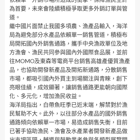
為首要，未來會陸續積極爭取更多外銷訂單與管
道。
繼中國片面禁止我國多項農、漁產品輸入，海洋
局為避免部分水產品依賴單一銷售管道，積極布
局開拓國內外銷售通路，攜手中央漁政單位及地
方漁會、漁民共同參與國內外國際食品展，並前
往MOMO及東森等電商平台銷售高雄產優質漁產
品，也協助開發新產品及開拓新通路，分散銷售
市場，都吸引國內外買主到場關注與青睞，創下
亮眼佳績，成效顯著，讓銷售通路更能朝向國際
化、多元化，增加漁民收益。
海洋局指出，白帶魚旺季已近末端，解禁對於漁
民幫助不大。此外，以往部分水產品的國外銷售
通路傾向依賴單一市場，易造成銷售失衡，目前
已著手協助漁民、漁會及水產業者開發新產品做
出市場區隔，輔導與鼓勵業者參與各類型展覽開