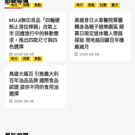
相關報導
地方
消費
焦點
地方
焦點
社團
藝文
MUJI無印良品「四輪硬
高雄昔日火車醫院華麗
殼止滑拉桿箱」改款上
轉身為親子遊樂園區 開
市 回應旅行中的移動需
幕日限定退休職人帶路
求，推出四款尺寸與四
探秘 現地展回顧百年機
色選擇
廠歲月
2026-08-06
2026-08-06
地方
消費
焦點
高雄大遠百 引進義大利
百年油品品牌 國際食品
認證 提供不同的食用油
選擇
2026-08-06