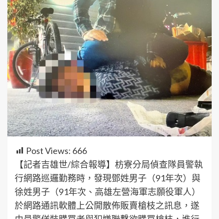
Post Views:
666
【記者吉雄世/綜合報導】枋寮分局偵查隊員警執
行網路巡邏勤務時，發現鄧姓男子（91年次）與
徐姓男子（91年次、高雄左營海軍志願役軍人）
於網路通訊軟體上公開散佈販賣槍枝之訊息，遂
由員警佯裝購買者與犯嫌聯繫欲購買槍枝，進行