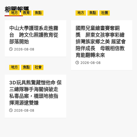
相關報導
地方
教育
焦點
地方
焦點
社團
中山大學護理系走進霧
國際兒童繪畫賽奪銅
台 跨文化照護教育從
獎 屏東女孩寧寧彩繪
部落開始
排灣族家鄉之美 展望會
陪伴成長 母親相信教
2026-08-08
育能翻轉未來
2026-08-08
地方
焦點
社會
3D玩具熊驚藏愷他命 保
三總隊聯手海關偵破走
私毒品案，橋頭地檢指
揮溯源逮雙嫌
2026-08-08