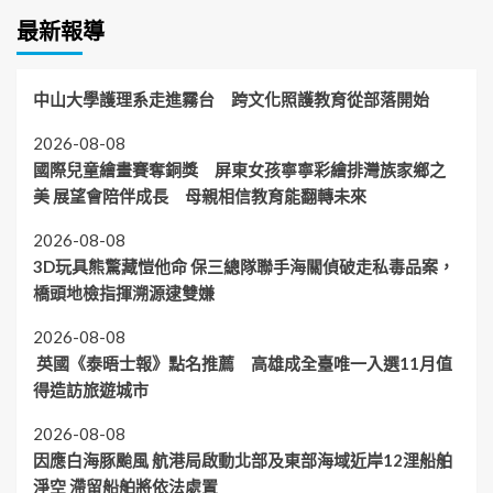
最新報導
中山大學護理系走進霧台 跨文化照護教育從部落開始
2026-08-08
國際兒童繪畫賽奪銅獎 屏東女孩寧寧彩繪排灣族家鄉之
美 展望會陪伴成長 母親相信教育能翻轉未來
2026-08-08
3D玩具熊驚藏愷他命 保三總隊聯手海關偵破走私毒品案，
橋頭地檢指揮溯源逮雙嫌
2026-08-08
英國《泰晤士報》點名推薦 高雄成全臺唯一入選11月值
得造訪旅遊城市
2026-08-08
因應白海豚颱風 航港局啟動北部及東部海域近岸12浬船舶
淨空 滯留船舶將依法處置