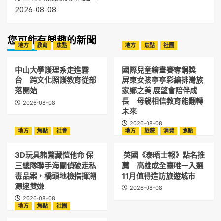
2026-08-08
您可能有興趣的新聞
地方
教育
焦點
地方
焦點
社團
中山大學護理系走進霧
國際兒童繪畫賽奪銅獎
台 跨文化照護教育從部
屏東女孩寧寧彩繪排灣族
落開始
家鄉之美 展望會陪伴成
長 母親相信教育能翻轉
2026-08-08
未來
2026-08-08
地方
焦點
社會
地方
旅遊
消費
焦點
3D玩具熊驚藏愷他命 保
英國《泰晤士報》點名推
三總隊聯手海關偵破走私
薦 高雄成全臺唯一入選
毒品案，橋頭地檢指揮溯
11月值得造訪旅遊城市
源逮雙嫌
2026-08-08
2026-08-08
地方
焦點
社團