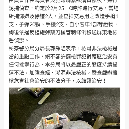
誘捕偵查，約定於2月25日0時許進行交易，當場
緝捕鄧嫌及徐嫌2人，並查扣交易用之改造手槍1
支、子彈20顆、手機2支、自小客車1部等證物，
詢後依違反槍砲彈藥刀械管制條例移送屏東地檢
署偵辦。
枋寮警分局分局長郭譯隆表示，檢肅非法槍械是
當前重點工作，絕不容許擁槍罪犯對轄區治安有
任何挑釁行為，本分局將以最嚴正的態度持續掃
蕩不法，加強查緝、溯源非法槍械，嚴查嚴辦擁
槍危害社會治安的不法分子，以維護治安！