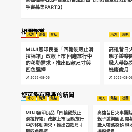
Navigation
手書募集PART3】
相關報導
地方
消費
焦點
地方
焦點
MUJI無印良品「四輪硬殼止滑
高雄昔日
拉桿箱」改款上市 回應旅行中
親子遊樂
的移動需求，推出四款尺寸與
職人帶路
四色選擇
機廠歲月
2026-08-06
2026-08-0
您可能有興趣的新聞
地方
消費
焦點
地方
焦點
社團
MUJI無印良品「四輪硬殼止
高雄昔日火車醫
滑拉桿箱」改款上市 回應旅行
親子遊樂園區 開
中的移動需求，推出四款尺寸
職人帶路探秘 現
與四色選擇
機廠歲月