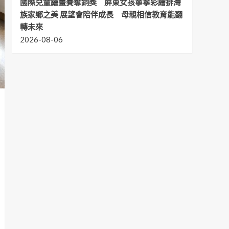
國際兒童繪畫賽奪銅獎 屏東女孩寧寧彩繪排灣
族家鄉之美 展望會陪伴成長 母親相信教育能翻
轉未來
2026-08-06