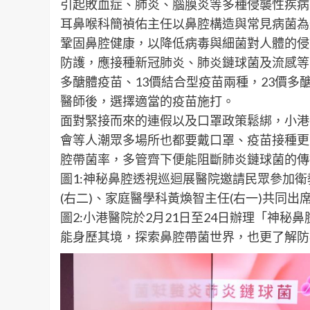
引起敗血症、肺炎、腦膜炎等多種侵襲性疾病
耳鼻喉科簡禎佑主任以鼻腔構造與常見病菌為
鞏固鼻腔健康，以降低病毒與細菌對人體的侵
防護，應接種新冠肺炎、肺炎鏈球菌及流感等
多醣體疫苗、13價結合型疫苗兩種，23價
醫師後，選擇適當的疫苗施打。
面對緊接而來的連假以及口罩政策鬆綁，小港
會等人潮眾多場所也都要戴口罩、疫苗接種更
腔帶菌率，多管齊下便能阻斷肺炎鏈球菌的傳
圖1:神秘鼻腔透視巡迴展醫院邀請民眾參加衛
(右二)、家庭醫學科黃煥智主任(右一)共同出
圖2:小港醫院於2月21日至24日辦理「神
能身歷其境，探索鼻腔帶菌世界，也更了解防