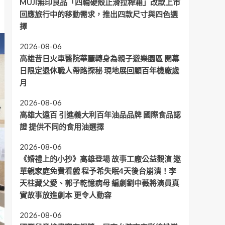
MUJI無印良品「四輪硬殼止滑拉桿箱」改款上市
回應旅行中的移動需求，推出四款尺寸與四色選
擇
2026-08-06
高雄昔日火車醫院華麗轉身為親子遊樂園區 開幕
日限定退休職人帶路探秘 現地展回顧百年機廠歲
月
2026-08-06
高雄大遠百 引進義大利百年油品品牌 國際食品認
證 提供不同的食用油選擇
2026-08-06
《婚禮上的小抄》高雄登場 故事工廠公益觀演 邀
單親家庭免費看戲 程予希失眠4天後台崩潰！李
天柱藏父愛、郭子乾憶病母 編劇劉中薇將演員真
實故事放進劇本 更令人動容
2026-08-06