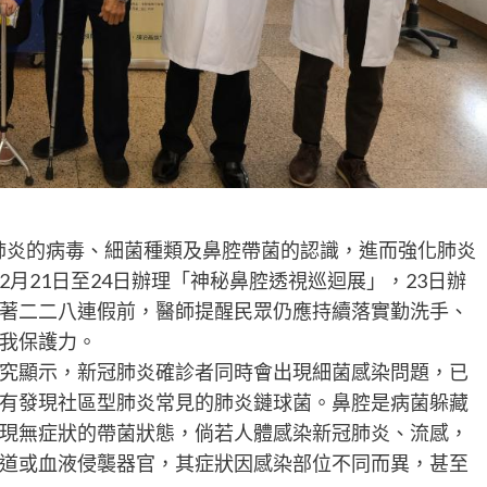
肺炎的病毒、細菌種類及鼻腔帶菌的認識，進而強化肺炎
月21日至24日辦理「神秘鼻腔透視巡迴展」，23日辦
著二二八連假前，醫師提醒民眾仍應持續落實勤洗手、
我保護力。
究顯示，新冠肺炎確診者同時會出現細菌感染問題，已
有發現社區型肺炎常見的肺炎鏈球菌。鼻腔是病菌躲藏
現無症狀的帶菌狀態，倘若人體感染新冠肺炎、流感，
道或血液侵襲器官，其症狀因感染部位不同而異，甚至