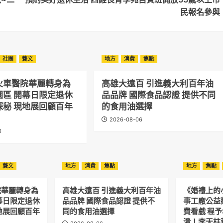
民報名參與
社團
藝文
地方
消費
焦點
火車醫院華麗轉身為
高雄大遠百 引進義大利百年油
園區 開幕日限定退休
品品牌 國際食品認證 提供不同
探秘 現地展回顧百年
的食用油選擇
2026-08-06
6
藝文
地方
消費
焦點
地方
焦點
院華麗轉身為
高雄大遠百 引進義大利百年油
《婚禮上的
幕日限定退休
品品牌 國際食品認證 提供不
事工廠公益
地展回顧百年
同的食用油選擇
費看戲 程
潰！李天柱