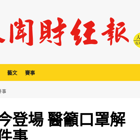
藝文
賽事
件事
今登場 醫籲口罩解
件事