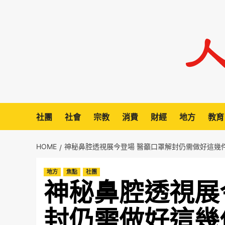
Skip
to
content
社團
社會
宗教
消費
財經
地方
教育
HOME
神秘鼻腔透視展今登場 醫籲口罩解封仍需做好這幾
地方
焦點
社團
神秘鼻腔透視展
封仍需做好這幾