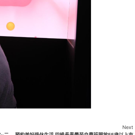
Next
~二
預約美好退休生活 四維長青學苑自費班開放55歲以上市