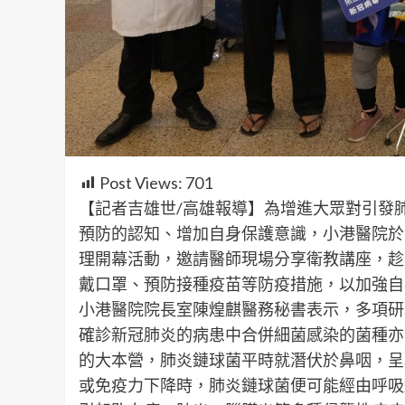
Post Views:
701
【記者吉雄世/高雄報導】為增進大眾對引發
預防的認知、增加自身保護意識，小港醫院於2
理開幕活動，邀請醫師現場分享衛教講座，趁
戴口罩、預防接種疫苗等防疫措施，以加強自
小港醫院院長室陳煌麒醫務秘書表示，多項研
確診新冠肺炎的病患中合併細菌感染的菌種亦
的大本營，肺炎鏈球菌平時就潛伏於鼻咽，呈
或免疫力下降時，肺炎鏈球菌便可能經由呼吸