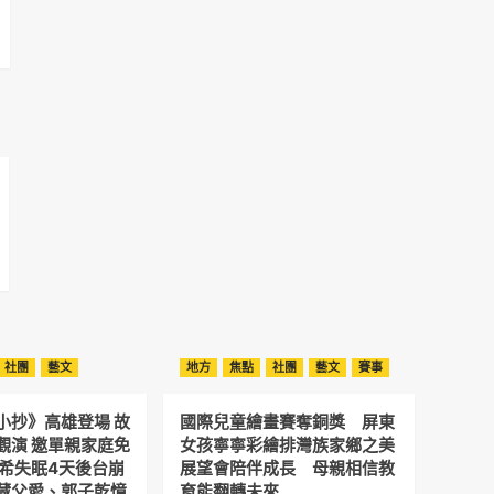
社團
藝文
地方
焦點
社團
藝文
賽事
小抄》高雄登場 故
國際兒童繪畫賽奪銅獎 屏東
觀演 邀單親家庭免
女孩寧寧彩繪排灣族家鄉之美
予希失眠4天後台崩
展望會陪伴成長 母親相信教
藏父愛、郭子乾憶
育能翻轉未來