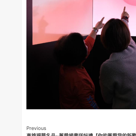
Post
Previous
高雄福華名品~舊愛捐書送好禮【你的舊愛我的新歡