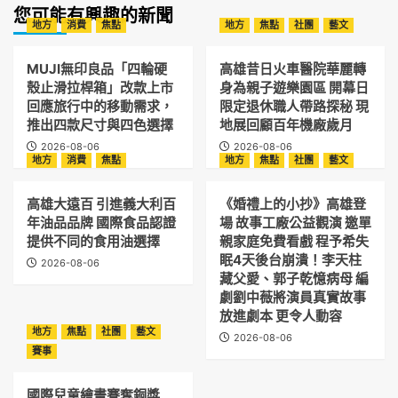
您可能有興趣的新聞
地方
消費
焦點
地方
焦點
社團
藝文
MUJI無印良品「四輪硬
高雄昔日火車醫院華麗轉
殼止滑拉桿箱」改款上市
身為親子遊樂園區 開幕日
回應旅行中的移動需求，
限定退休職人帶路探秘 現
推出四款尺寸與四色選擇
地展回顧百年機廠歲月
2026-08-06
2026-08-06
地方
消費
焦點
地方
焦點
社團
藝文
高雄大遠百 引進義大利百
《婚禮上的小抄》高雄登
年油品品牌 國際食品認證
場 故事工廠公益觀演 邀單
提供不同的食用油選擇
親家庭免費看戲 程予希失
眠4天後台崩潰！李天柱
2026-08-06
藏父愛、郭子乾憶病母 編
劇劉中薇將演員真實故事
放進劇本 更令人動容
地方
焦點
社團
藝文
2026-08-06
賽事
國際兒童繪畫賽奪銅獎