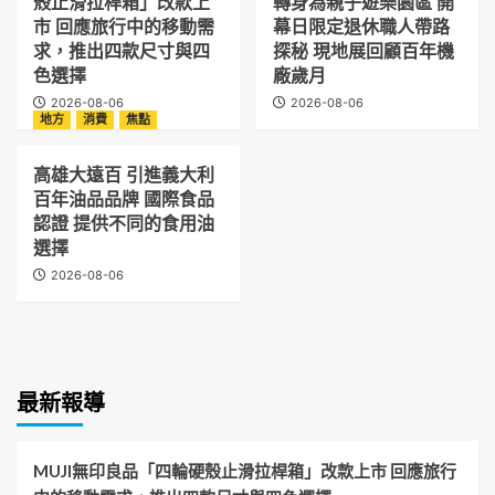
殼止滑拉桿箱」改款上
轉身為親子遊樂園區 開
市 回應旅行中的移動需
幕日限定退休職人帶路
求，推出四款尺寸與四
探秘 現地展回顧百年機
色選擇
廠歲月
2026-08-06
2026-08-06
地方
消費
焦點
高雄大遠百 引進義大利
百年油品品牌 國際食品
認證 提供不同的食用油
選擇
2026-08-06
最新報導
MUJI無印良品「四輪硬殼止滑拉桿箱」改款上市 回應旅行