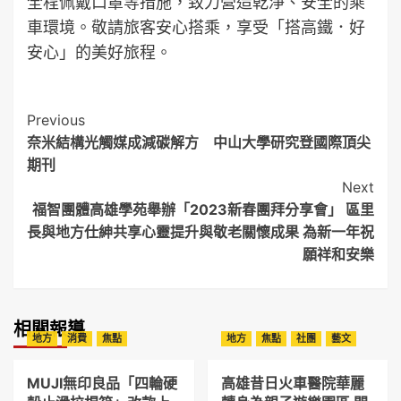
全程佩戴口罩等措施，致力營造乾淨、安全的乘
車環境。敬請旅客安心搭乘，享受「搭高鐵．好
安心」的美好旅程。
Post
Previous
奈米結構光觸媒成減碳解方 中山大學研究登國際頂尖
Navigation
期刊
Next
福智團體高雄學苑舉辦「2023新春團拜分享會」 區里
長與地方仕紳共享心靈提升與敬老關懷成果 為新一年祝
願祥和安樂
相關報導
地方
消費
焦點
地方
焦點
社團
藝文
MUJI無印良品「四輪硬
高雄昔日火車醫院華麗