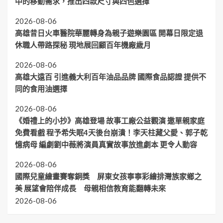
中的移動需求，推出四款尺寸與四色選擇
2026-08-06
高雄昔日火車醫院華麗轉身為親子遊樂園區 開幕日限定退
休職人帶路探秘 現地展回顧百年機廠歲月
2026-08-06
高雄大遠百 引進義大利百年油品品牌 國際食品認證 提供不
同的食用油選擇
2026-08-06
《婚禮上的小抄》高雄登場 故事工廠公益觀演 邀單親家庭
免費看戲 程予希失眠4天後台崩潰！李天柱藏父愛、郭子乾
憶病母 編劇劉中薇將演員真實故事放進劇本 更令人動容
2026-08-06
國際兒童繪畫賽奪銅獎 屏東女孩寧寧彩繪排灣族家鄉之
美 展望會陪伴成長 母親相信教育能翻轉未來
2026-08-06