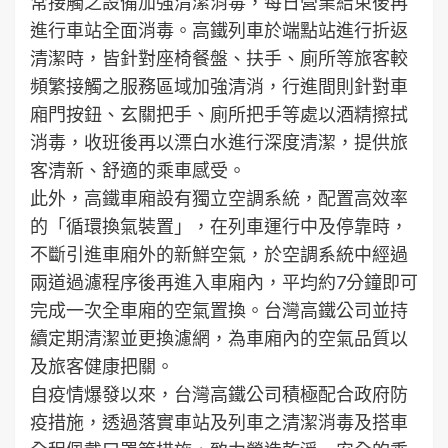
常接觸之設備加強清潔消毒，每日營業結束後再
進行車站全面消毒。高鐵列車於端點站進行折返
清潔時，皆針對座椅餐盤、扶手、廁所等旅客較
頻繁接觸之服務區域加強清消，行進間則針對車
廂門按鈕、玄關把手、廁所把手等處以酒精擦拭
消毒，收班後再以漂白水進行深度清潔，提供旅
客清新、舒適的乘車感受。
此外，高鐵車廂設有獨立空調系統，配置高效率
的「循環換氣裝置」，在列車運行中及停靠時，
不斷引進車廂外的新鮮空氣，於空調系統中經過
兩道過濾程序後再進入車廂內，平均約7分鐘即可
完成一次全車廂的空氣置換。台灣高鐵公司並持
續定期清潔並更換濾網，為車廂內的空氣品質以
及旅客健康把關。
自疫情爆發以來，台灣高鐵公司積極配合政府防
疫措施，透過落實車站及列車之清潔消毒及搭車