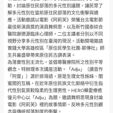
動，討論原住民部落的多元性別議題，讓民眾了
解多元性別在當前原住民部落的文化衝擊與適
應。活動邀請以電影《阿莉芙》榮獲台北電影節
最佳新演員獎的演員舞炯恩，以及新竹國泰綜合
醫院謝德源臨床心理師，二位主講者分別以不同
視野分享多元性別在臺灣的現況。活動開場邀請
實踐大學高雄校區「原住民學生社團-薪傳社」師
生共襄盛舉帶來原住民古調表演。
為落實性別主流化，並倡導醫療院所之性別平等
觀念，特辦理本次講座活動。「Adju」（讀音作
「阿督」）源於排灣語，原是生理女性姊妹、閨
蜜間的互稱，在近年原住民族文化脈絡中衍生指
代性別氣質較陰柔的生理男性。HERO藥愛療癒
復元中心以「Adju」為題，邀請舞炯恩現身討論
電影《阿莉芙》裡的故事情節，反映多元性別觀
念與傳統部落制度的衝擊。