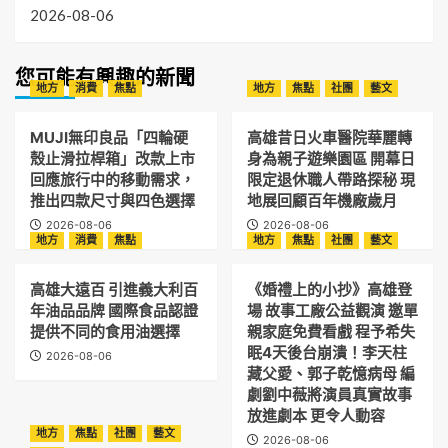
2026-08-06
您可能有興趣的新聞
地方
消費
焦點
地方
焦點
社團
藝文
MUJI無印良品「四輪硬
高雄昔日火車醫院華麗轉
殼止滑拉桿箱」改款上市
身為親子遊樂園區 開幕日
回應旅行中的移動需求，
限定退休職人帶路探秘 現
推出四款尺寸與四色選擇
地展回顧百年機廠歲月
2026-08-06
2026-08-06
地方
消費
焦點
地方
焦點
社團
藝文
高雄大遠百 引進義大利百
《婚禮上的小抄》高雄登
年油品品牌 國際食品認證
場 故事工廠公益觀演 邀單
提供不同的食用油選擇
親家庭免費看戲 程予希失
眠4天後台崩潰！李天柱
2026-08-06
藏父愛、郭子乾憶病母 編
劇劉中薇將演員真實故事
放進劇本 更令人動容
地方
焦點
社團
藝文
2026-08-06