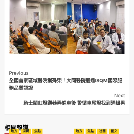
Post
Previous
全國首家區域醫院獲殊榮！大同醫院通過ISQM國際服
Navigation
務品質認證
Next
騎士闖紅燈鑽巷弄躲車後 警循車尾燈找到通緝男
相關報導
地方
消費
焦點
地方
焦點
社團
藝文