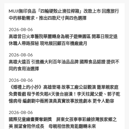
MUJI無印良品「四輪硬殼止滑拉桿箱」改款上市 回應旅行
中的移動需求，推出四款尺寸與四色選擇
2026-08-06
高雄昔日火車醫院華麗轉身為親子遊樂園區 開幕日限定退
休職人帶路探秘 現地展回顧百年機廠歲月
2026-08-06
高雄大遠百 引進義大利百年油品品牌 國際食品認證 提供不
同的食用油選擇
2026-08-06
《婚禮上的小抄》高雄登場 故事工廠公益觀演 邀單親家庭
免費看戲 程予希失眠4天後台崩潰！李天柱藏父愛、郭子乾
憶病母 編劇劉中薇將演員真實故事放進劇本 更令人動容
2026-08-06
國際兒童繪畫賽奪銅獎 屏東女孩寧寧彩繪排灣族家鄉之
美 展望會陪伴成長 母親相信教育能翻轉未來