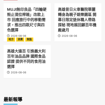
MUJI無印良品「四輪硬
高雄昔日火車醫院華麗
殼止滑拉桿箱」改款上
轉身為親子遊樂園區 開
市 回應旅行中的移動需
幕日限定退休職人帶路
求，推出四款尺寸與四
探秘 現地展回顧百年機
色選擇
廠歲月
2026-08-06
2026-08-06
地方
消費
焦點
高雄大遠百 引進義大利
百年油品品牌 國際食品
認證 提供不同的食用油
選擇
2026-08-06
最新報導