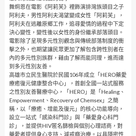
舞炯恩在電影《阿莉芙》裡飾演排灣族頭目之子
阿利夫，男性阿利夫渴望變成女性「阿莉芙」，
阿利夫在逃離原鄉工作，追尋愛情的過程中下定
決心變性，變性後以女性的身份繼承部落頭目。
電影除了呈現多元性別觀念與傳統部落制度的衝
擊之外，也期望讓民眾更加了解包含跨性別者在
內的多元性別族群，藉由了解而能同理，進而達
到多元性別友善。
高雄市立民生醫院於民國106年成立「HERO藥愛
療癒復元健康整合中心」，首創全國一站式服務
之性別友善醫療中心，「HERO」是「Healing、
Empowerment、Recovery of Chemsex」之簡
稱，以「療癒、增能及復元」的核心功能導向，
設立一站式「感染科門診」與「藥愛身心科門
診」，並提供HIV匿名篩檢與個別心理諮商，對
藥愛者提供身心支持、減戒癮治療。以具隱密性