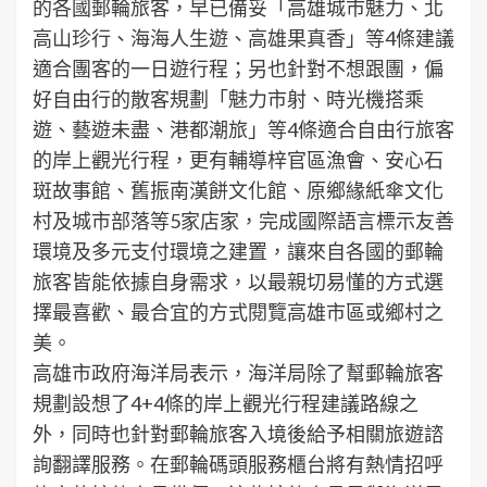
的各國郵輪旅客，早已備妥「高雄城市魅力、北
高山珍行、海海人生遊、高雄果真香」等4條建議
適合團客的一日遊行程；另也針對不想跟團，偏
好自由行的散客規劃「魅力市射、時光機搭乘
遊、藝遊未盡、港都潮旅」等4條適合自由行旅客
的岸上觀光行程，更有輔導梓官區漁會、安心石
斑故事館、舊振南漢餅文化館、原鄉緣紙傘文化
村及城市部落等5家店家，完成國際語言標示友善
環境及多元支付環境之建置，讓來自各國的郵輪
旅客皆能依據自身需求，以最親切易懂的方式選
擇最喜歡、最合宜的方式閱覽高雄市區或鄉村之
美。
高雄市政府海洋局表示，海洋局除了幫郵輪旅客
規劃設想了4+4條的岸上觀光行程建議路線之
外，同時也針對郵輪旅客入境後給予相關旅遊諮
詢翻譯服務。在郵輪碼頭服務櫃台將有熱情招呼