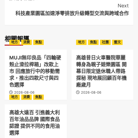
Next
科技產業園區加速淨零排放升級轉型交流與跨域合作
相關報導
地方
消費
焦點
地方
焦點
社團
藝文
MUJI無印良品「四輪硬
高雄昔日火車醫院華麗
殼止滑拉桿箱」改款上
轉身為親子遊樂園區 開
市 回應旅行中的移動需
幕日限定退休職人帶路
求，推出四款尺寸與四
探秘 現地展回顧百年機
色選擇
廠歲月
2026-08-06
2026-08-06
地方
消費
焦點
高雄大遠百 引進義大利
百年油品品牌 國際食品
認證 提供不同的食用油
選擇