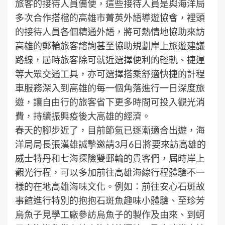
旅客的接待人員備便，這些接待人員是與海洋局
多次合作搭檔的高雄市菁英外語導遊協會，裡頭
的接待人員各個精通外語，將可熱情地協助來訪
高雄的郵輪旅客諮詢甚至協助規劃岸上旅遊建議
路線，屆時旅客除可就近選擇便利的輕軌、捷運
等大眾交通工具，亦可選擇搭乘舒適快捷的計程
車服務深入到高雄的每一個角落進行一日深度旅
遊，讓自由行的旅客省下更多時間可投入觀光消
費，持續振興疫後大高雄的經濟。
春天的腳步近了，目前節氣已逐漸適合出遊，海
洋局局長張漢雄誠摯邀請3月6日將要來訪高雄的
威士特丹和七海探險雙郵輪的貴客們，屆時岸上
觀光行程，可以多加前往高雄海線行程體驗不一
樣的在地高雄海味文化。例如：前往安心石斑故
事館進行特別的抱抱石斑魚趣味小體驗、至珍芳
烏魚子見學工廠參訪烏魚子的製作及由來、到蚵