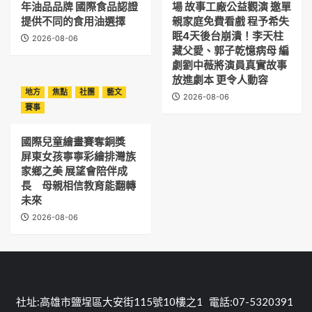
年油品品牌 國際食品認證
場 故事工廠公益觀演 邀單
提供不同的食用油選擇
親家庭免費看戲 程予希失
眠4天後台崩潰！李天柱
2026-08-06
藏父愛、郭子乾憶病母 編
劇劉中薇將演員真實故事
放進劇本 更令人動容
地方
焦點
社團
藝文
2026-08-06
賽事
國際兒童繪畫賽奪銅獎
屏東女孩寧寧彩繪排灣族
家鄉之美 展望會陪伴成
長 母親相信教育能翻轉
未來
2026-08-06
社址:高雄市鹽埕區大安街115號10樓之1 電話:07-5320391