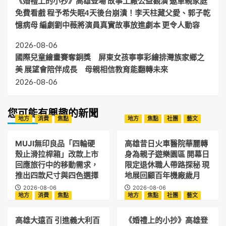
《婚禮上的小抄》高雄登場 故事工廠公益觀演 邀單親家庭
免費看戲 程予希失眠4天後台崩潰！李天柱藏父愛、郭子乾
憶病母 編劇劉中薇將演員真實故事放進劇本 更令人動容
2026-08-06
國際兒童繪畫賽奪銅獎 屏東女孩寧寧彩繪排灣族家鄉之
美 展望會陪伴成長 母親相信教育能翻轉未來
2026-08-06
您可能有興趣的新聞
地方
消費
焦點
地方
焦點
社團
藝文
MUJI無印良品「四輪硬
高雄昔日火車醫院華麗轉
殼止滑拉桿箱」改款上市
身為親子遊樂園區 開幕日
回應旅行中的移動需求，
限定退休職人帶路探秘 現
推出四款尺寸與四色選擇
地展回顧百年機廠歲月
2026-08-06
2026-08-06
地方
消費
焦點
地方
焦點
社團
藝文
高雄大遠百 引進義大利百
《婚禮上的小抄》高雄登