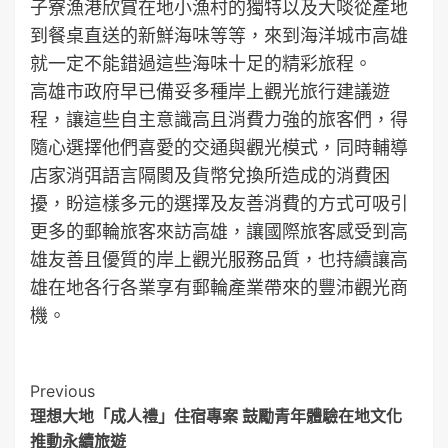
子寮漁港欣賞在地小漁村的獨特以及大啖從產地
到餐桌直送的新鮮海味等等，來到海洋城市高雄
就一定不能錯過這些海味十足的精彩旅程。
高雄市政府早已備妥多種岸上觀光旅行建議遊
程，讓這些自主意識高且消費力強的旅客們，得
隨心選擇他們喜愛的交通與觀光模式，同時輔導
店家消弭語言隔閡及貨幣兌換所造成的消費困
擾，盼這樣多元的選擇及友善消費的方式可吸引
更多的郵輪旅客來訪高雄，讓國際旅客感受到高
雄友善且優質的岸上觀光服務品質，也持續讓高
雄在地各行各業享有郵輪產業帶來的豐沛觀光商
機。
Post
Previous
理想大地「成人禮」住宿專案 鼓勵青年體驗在地文化
Navigation
推動永續旅遊