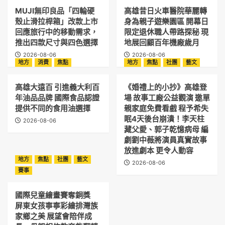
MUJI無印良品「四輪硬
高雄昔日火車醫院華麗轉
殼止滑拉桿箱」改款上市
身為親子遊樂園區 開幕日
回應旅行中的移動需求，
限定退休職人帶路探秘 現
推出四款尺寸與四色選擇
地展回顧百年機廠歲月
2026-08-06
2026-08-06
地方
消費
焦點
地方
焦點
社團
藝文
高雄大遠百 引進義大利百
《婚禮上的小抄》高雄登
年油品品牌 國際食品認證
場 故事工廠公益觀演 邀單
提供不同的食用油選擇
親家庭免費看戲 程予希失
眠4天後台崩潰！李天柱
2026-08-06
藏父愛、郭子乾憶病母 編
劇劉中薇將演員真實故事
放進劇本 更令人動容
地方
焦點
社團
藝文
2026-08-06
賽事
國際兒童繪畫賽奪銅獎
屏東女孩寧寧彩繪排灣族
家鄉之美 展望會陪伴成