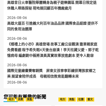
高雄昔日火車醫院華麗轉身為親子遊樂園區 開幕日限定退
休職人帶路探秘 現地展回顧百年機廠歲月
2026-08-06
高雄大遠百 引進義大利百年油品品牌 國際食品認證 提供不
同的食用油選擇
2026-08-06
《婚禮上的小抄》高雄登場 故事工廠公益觀演 邀單親家庭
免費看戲 程予希失眠4天後台崩潰！李天柱藏父愛、郭子乾
憶病母 編劇劉中薇將演員真實故事放進劇本 更令人動容
2026-08-06
國際兒童繪畫賽奪銅獎 屏東女孩寧寧彩繪排灣族家鄉之
美 展望會陪伴成長 母親相信教育能翻轉未來
2026-08-06
您可能有興趣的新聞
地方
消費
焦點
地方
焦點
社團
藝文