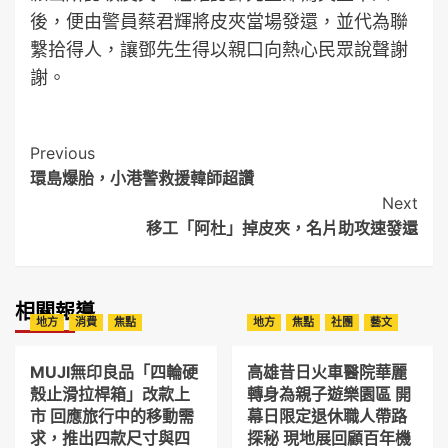
後，便由警員蔡君輝將皮夾當場發還，並代為聯
繫拾得人，讓鄧先生得以親口向熱心民眾說聲謝
謝。
Post
Previous
環島爆胎，小港警救援韓師超讚
Navigation
Next
移工「阿杜」掉皮夾，名片助攻速發還
相關報導
地方
消費
焦點
地方
焦點
社團
藝文
MUJI無印良品「四輪硬
高雄昔日火車醫院華麗
殼止滑拉桿箱」改款上
轉身為親子遊樂園區 開
市 回應旅行中的移動需
幕日限定退休職人帶路
求，推出四款尺寸與四
探秘 現地展回顧百年機