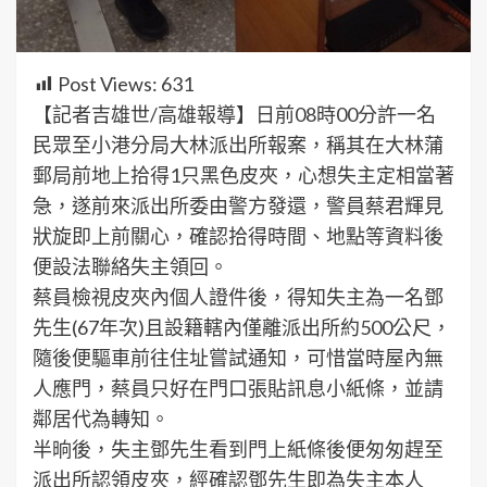
Post Views:
631
【記者吉雄世/高雄報導】日前08時00分許一名
民眾至小港分局大林派出所報案，稱其在大林蒲
郵局前地上拾得1只黑色皮夾，心想失主定相當著
急，遂前來派出所委由警方發還，警員蔡君輝見
狀旋即上前關心，確認拾得時間、地點等資料後
便設法聯絡失主領回。
蔡員檢視皮夾內個人證件後，得知失主為一名鄧
先生(67年次)且設籍轄內僅離派出所約500公尺，
隨後便驅車前往住址嘗試通知，可惜當時屋內無
人應門，蔡員只好在門口張貼訊息小紙條，並請
鄰居代為轉知。
半晌後，失主鄧先生看到門上紙條後便匆匆趕至
派出所認領皮夾，經確認鄧先生即為失主本人