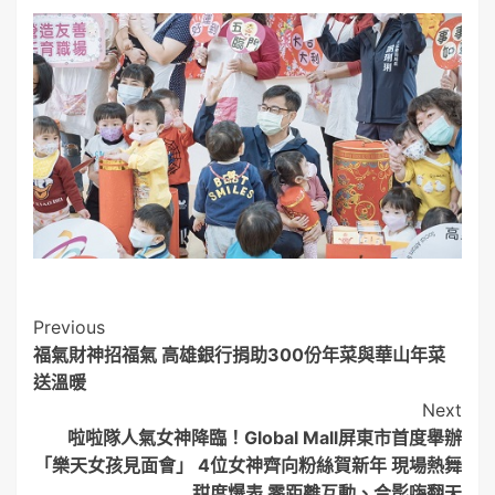
Post
Previous
福氣財神招福氣 高雄銀行捐助300份年菜與華山年菜
Navigation
送溫暖
Next
啦啦隊人氣女神降臨！Global Mall屏東市首度舉辦
「樂天女孩見面會」 4位女神齊向粉絲賀新年 現場熱舞
甜度爆表 零距離互動、合影嗨翻天