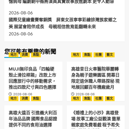
憶病母 編劇劉中薇將演員真實故事放進劇本 更令人動容
2026-08-06
國際兒童繪畫賽奪銅獎 屏東女孩寧寧彩繪排灣族家鄉之
美 展望會陪伴成長 母親相信教育能翻轉未來
2026-08-06
您可能有興趣的新聞
地方
消費
焦點
地方
焦點
社團
藝文
MUJI無印良品「四輪硬
高雄昔日火車醫院華麗轉
殼止滑拉桿箱」改款上市
身為親子遊樂園區 開幕日
回應旅行中的移動需求，
限定退休職人帶路探秘 現
推出四款尺寸與四色選擇
地展回顧百年機廠歲月
2026-08-06
2026-08-06
地方
消費
焦點
地方
焦點
社團
藝文
高雄大遠百 引進義大利百
《婚禮上的小抄》高雄登
年油品品牌 國際食品認證
場 故事工廠公益觀演 邀單
提供不同的食用油選擇
親家庭免費看戲 程予希失