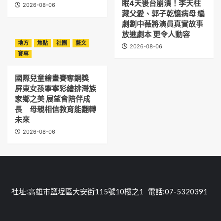
眠4天後台崩潰！李天柱
2026-08-06
藏父愛、郭子乾憶病母 編
劇劉中薇將演員真實故事
放進劇本 更令人動容
地方
焦點
社團
藝文
2026-08-06
賽事
國際兒童繪畫賽奪銅獎
屏東女孩寧寧彩繪排灣族
家鄉之美 展望會陪伴成
長 母親相信教育能翻轉
未來
2026-08-06
社址:高雄市鹽埕區大安街115號10樓之1 電話:07-5320391