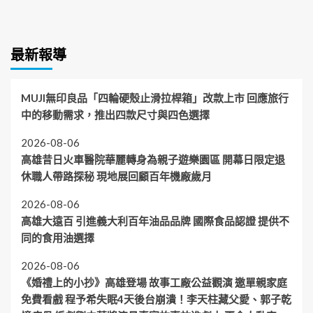
最新報導
MUJI無印良品「四輪硬殼止滑拉桿箱」改款上市 回應旅行
中的移動需求，推出四款尺寸與四色選擇
2026-08-06
高雄昔日火車醫院華麗轉身為親子遊樂園區 開幕日限定退
休職人帶路探秘 現地展回顧百年機廠歲月
2026-08-06
高雄大遠百 引進義大利百年油品品牌 國際食品認證 提供不
同的食用油選擇
2026-08-06
《婚禮上的小抄》高雄登場 故事工廠公益觀演 邀單親家庭
免費看戲 程予希失眠4天後台崩潰！李天柱藏父愛、郭子乾