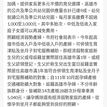
加碼。提供家長更多元平價的育兒選擇，高雄市
的公共及準公共幼兒園供應量合計已達9成，幼兒
就讀公共及準公共幼兒園，每月家長繳費不超過
1,000至3,000元，其中多胎次、中低及低收入家
庭子女還可以再減免費用。
照顧經濟弱勢產婦，市府社會局表示，今年起高
雄市低收入戶及中低收入戶的產婦，可併領生育
津貼及坐月子到宅服務補助，即經濟弱勢家庭新
生兒的父或母設籍並實際居住高雄市滿1年，或經
生父認領登記，生父於新生兒出生當日設籍並實
際居住高雄市滿1年皆符合併領生育津貼及坐月子
到宅服務補助的對象；自111年10月起孕婦產檢
交通補助擴大對象，設籍高雄市孕婦，不分年齡
族群身分，皆補助14次產檢28趟次計程車車資
5,040元，讓孕媽咪還有經濟弱勢家庭的產婦，從
懷孕到坐月子都能夠受到良好的照顧。