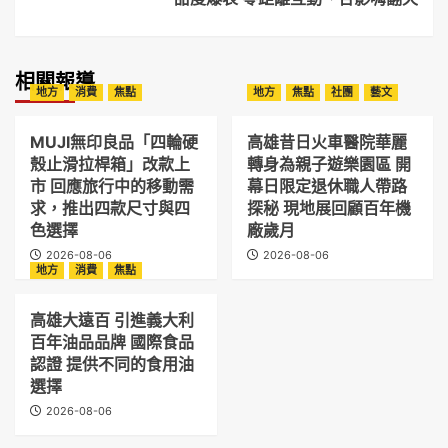
相關報導
地方
消費
焦點
地方
焦點
社團
藝文
MUJI無印良品「四輪硬
高雄昔日火車醫院華麗
殼止滑拉桿箱」改款上
轉身為親子遊樂園區 開
市 回應旅行中的移動需
幕日限定退休職人帶路
求，推出四款尺寸與四
探秘 現地展回顧百年機
色選擇
廠歲月
2026-08-06
2026-08-06
地方
消費
焦點
高雄大遠百 引進義大利
百年油品品牌 國際食品
認證 提供不同的食用油
選擇
2026-08-06