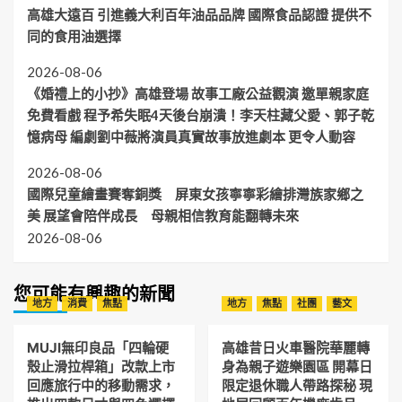
高雄大遠百 引進義大利百年油品品牌 國際食品認證 提供不
同的食用油選擇
2026-08-06
《婚禮上的小抄》高雄登場 故事工廠公益觀演 邀單親家庭
免費看戲 程予希失眠4天後台崩潰！李天柱藏父愛、郭子乾
憶病母 編劇劉中薇將演員真實故事放進劇本 更令人動容
2026-08-06
國際兒童繪畫賽奪銅獎 屏東女孩寧寧彩繪排灣族家鄉之
美 展望會陪伴成長 母親相信教育能翻轉未來
2026-08-06
您可能有興趣的新聞
地方
消費
焦點
地方
焦點
社團
藝文
MUJI無印良品「四輪硬
高雄昔日火車醫院華麗轉
殼止滑拉桿箱」改款上市
身為親子遊樂園區 開幕日
回應旅行中的移動需求，
限定退休職人帶路探秘 現