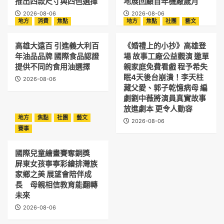
推出四款尺寸與四色選擇
地展回顧百年機廠歲月
2026-08-06
2026-08-06
地方
消費
焦點
地方
焦點
社團
藝文
高雄大遠百 引進義大利百
《婚禮上的小抄》高雄登
年油品品牌 國際食品認證
場 故事工廠公益觀演 邀單
提供不同的食用油選擇
親家庭免費看戲 程予希失
眠4天後台崩潰！李天柱
2026-08-06
藏父愛、郭子乾憶病母 編
劇劉中薇將演員真實故事
放進劇本 更令人動容
地方
焦點
社團
藝文
2026-08-06
賽事
國際兒童繪畫賽奪銅獎
屏東女孩寧寧彩繪排灣族
家鄉之美 展望會陪伴成
長 母親相信教育能翻轉
未來
2026-08-06