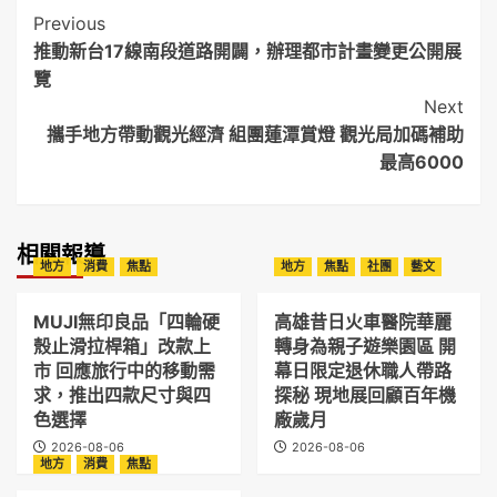
Post
Previous
推動新台17線南段道路開闢，辦理都市計畫變更公開展
Navigation
覽
Next
攜手地方帶動觀光經濟 組團蓮潭賞燈 觀光局加碼補助
最高6000
相關報導
地方
消費
焦點
地方
焦點
社團
藝文
MUJI無印良品「四輪硬
高雄昔日火車醫院華麗
殼止滑拉桿箱」改款上
轉身為親子遊樂園區 開
市 回應旅行中的移動需
幕日限定退休職人帶路
求，推出四款尺寸與四
探秘 現地展回顧百年機
色選擇
廠歲月
2026-08-06
2026-08-06
地方
消費
焦點