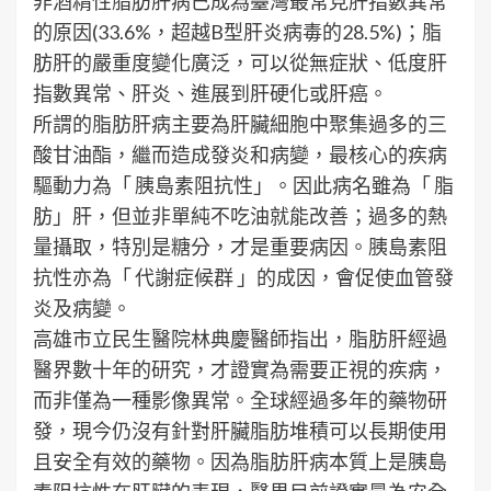
非酒精性脂肪肝病已成為臺灣最常見肝指數異常
的原因(33.6%，超越B型肝炎病毒的28.5%)；脂
肪肝的嚴重度變化廣泛，可以從無症狀、低度肝
指數異常、肝炎、進展到肝硬化或肝癌。
所謂的脂肪肝病主要為肝臟細胞中聚集過多的三
酸甘油酯，繼而造成發炎和病變，最核心的疾病
驅動力為「 胰島素阻抗性」。因此病名雖為「 脂
肪」肝，但並非單純不吃油就能改善；過多的熱
量攝取，特別是糖分，才是重要病因。胰島素阻
抗性亦為「 代謝症候群 」的成因，會促使血管發
炎及病變。
高雄市立民生醫院林典慶醫師指出，脂肪肝經過
醫界數十年的研究，才證實為需要正視的疾病，
而非僅為一種影像異常。全球經過多年的藥物研
發，現今仍沒有針對肝臟脂肪堆積可以長期使用
且安全有效的藥物。因為脂肪肝病本質上是胰島