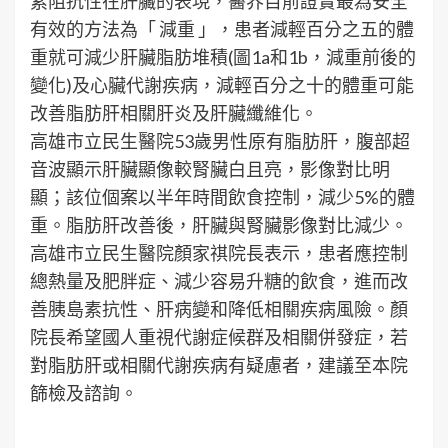
素阻抗性在肝臟的表現，醫界目前證實最為安全
有效的方法為「 減重 」，患者減輕百分之五的體
重就可減少肝臟脂肪堆積(圖1a和1b，減重前後的
變化)及心臟代謝疾病，減輕百分之十的體重可能
改善脂肪肝相關肝炎及肝臟纖維化。
高雄市立民生醫院53歲男性原有脂肪肝，腹部超
音波顯示肝臟顯像較腎臟白且亮，影像對比明
顯；該位個案以半年時間飲食控制，減少5%的體
重。脂肪肝改善後，肝臟與腎臟影像對比減少。
高雄市立民生醫院顏家祺院長表示，患者應控制
總熱量及肥胖症、減少容易升糖的飲食，進而改
善胰島素抗性、肝病變和降低相關疾病風險。顏
院長希望國人重視代謝症候群及相關併發症，若
對脂肪肝或相關代謝疾病有疑慮者，建議至本院
篩檢及諮詢。