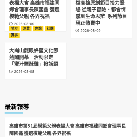
表揚大會 高雄市福建同
檔高雄原創節目接力登
鄉會理事長陳國鑫 獲選
場 從親子冒險、都會情
模範父親 各界祝福
感到生命思辨 系列節目
現正熱賣中
2026-08-09
地方
消費
焦點
社團
2026-08-09
賽事
大崗山龍眼蜂蜜文化節
熱鬧開幕 活動限定
「蜜汁鹽酥雞」掀話題
2026-08-08
最新報導
高雄市第51屆模範父親表揚大會 高雄市福建同鄉會理事長
陳國鑫 獲選模範父親 各界祝福