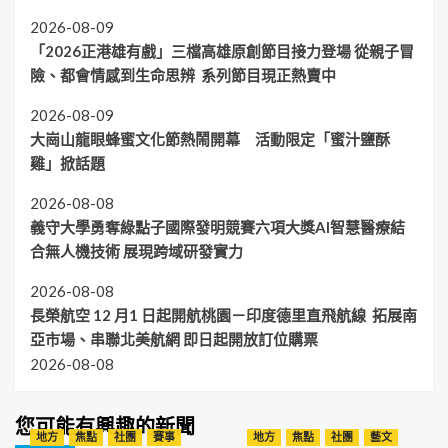
2026-08-09
「2026正港雄有戲」三檔高雄原創節目接力登場 從親子冒
險、都會情感到生命思辨 系列節目現正熱賣中
2026-08-09
大崗山龍眼蜂蜜文化節熱鬧開幕 活動限定「蜜汁鹽酥
雞」掀話題
2026-08-08
義守大學勇奪綠點子國際發明競賽六項大獎AI智慧醫療結
合無人機技術 展現跨域研發實力
2026-08-08
長榮航空 12 月1 日起開航桃園－印度德里直飛航線 拓展南
亞市場、串聯北美航網 即日起開放訂位購票
2026-08-08
您可能有興趣的新聞
地方
焦點
社團
賽事
地方
焦點
社團
藝文