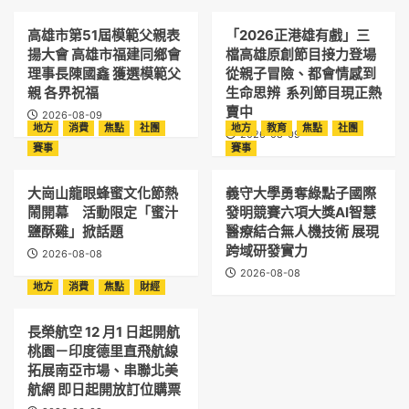
高雄市第51屆模範父親表
「2026正港雄有戲」三
揚大會 高雄市福建同鄉會
檔高雄原創節目接力登場
理事長陳國鑫 獲選模範父
從親子冒險、都會情感到
親 各界祝福
生命思辨 系列節目現正熱
賣中
2026-08-09
地方
消費
焦點
社團
地方
教育
焦點
社團
2026-08-09
賽事
賽事
大崗山龍眼蜂蜜文化節熱
義守大學勇奪綠點子國際
鬧開幕 活動限定「蜜汁
發明競賽六項大獎AI智慧
鹽酥雞」掀話題
醫療結合無人機技術 展現
跨域研發實力
2026-08-08
2026-08-08
地方
消費
焦點
財經
長榮航空 12 月1 日起開航
桃園－印度德里直飛航線
拓展南亞市場、串聯北美
航網 即日起開放訂位購票