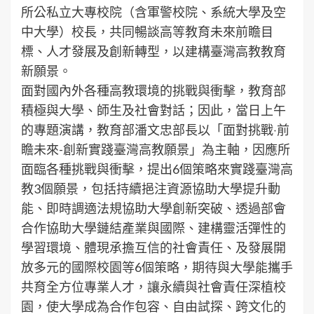
所公私立大專校院（含軍警校院、系統大學及空
中大學）校長，共同暢談高等教育未來前瞻目
標、人才發展及創新轉型，以建構臺灣高教教育
新願景。
面對國內外各種高教環境的挑戰與衝擊，教育部
積極與大學、師生及社會對話；因此，當日上午
的專題演講，教育部潘文忠部長以「面對挑戰‧前
瞻未來-創新實踐臺灣高教願景」為主軸，因應所
面臨各種挑戰與衝擊，提出6個策略來實踐臺灣高
教3個願景，包括持續挹注資源協助大學提升動
能、即時調適法規協助大學創新突破、透過部會
合作協助大學鏈結產業與國際、建構靈活彈性的
學習環境、體現承擔互信的社會責任、及發展開
放多元的國際校園等6個策略，期待與大學能攜手
共育全方位專業人才，讓永續與社會責任深植校
園，使大學成為合作包容、自由試探、跨文化的