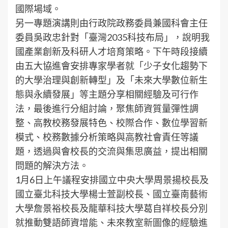
國際場域。
另一專題演講則由行政院政務委員兼國科會主任
委員吳政忠針對「臺灣2035科技布局」，說明我
國產業創新及科研人才培育策略。下午時段接續
由五大協進會安排專家學者就「少子女化趨勢下
的大學治理與創新轉型」及「未來大學數位新生
態與永續發展」等主題分享相關經驗及可行作
法，最後進行分組討論，聚焦師資質量彈性調
整、高教校務發展特色、校際合作、數位學習新
模式、校務數據分析策略與高教社會責任等議
題，透過與會校長的交流與集思廣益，提出相關
問題的解決方法。
1月6日上午議程安排國立中央大學周景揚校長及
國立臺北科技大學楊士萱副校長、國立臺南藝術
大學詹景裕校長及龍華科技大學葛自祥校長分別
就推動雙語師資增能、未來教室新圖像的經驗進