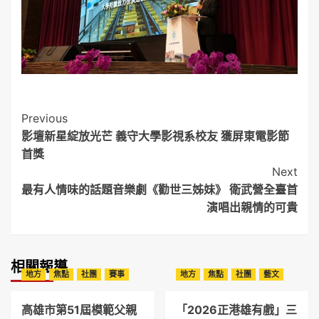
Post
Previous
影壇新星綻放光芒 義守大學影視系校友 獲屏東電影節
Navigation
首獎
Next
最有人情味的話題音樂劇《勸世三姊妹》 衛武營全臺首
演唱出親情的可貴
相關報導
地方
焦點
社團
賽事
地方
焦點
社團
藝文
高雄市第51屆模範父親
「2026正港雄有戲」三