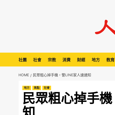
Skip
to
content
社團
社會
宗教
消費
財經
地方
教育
HOME
民眾粗心掉手機，警LINE家人速通知
地方
焦點
社會
民眾粗心掉手機，
知