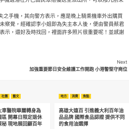
遺失之手機，其向警方表示，應是晚上騎乘機車外出購買
未察覺，經確認李小姐即為失主本人後，便由警員蔡君
表示，還好及時找回，裡面許多照片很重要呢！並感謝
Next
加強重要節日安全維護工作開跑 小港警堅守崗位
社團
藝文
地方
消費
焦點
火車醫院華麗轉身為
高雄大遠百 引進義大利百年油
園區 開幕日限定退休
品品牌 國際食品認證 提供不同
探秘 現地展回顧百年
的食用油選擇