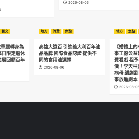
2026-08-06
6
藝文
地方
消費
焦點
地方
焦點
院華麗轉身為
高雄大遠百 引進義大利百年油
《婚禮上的
幕日限定退休
品品牌 國際食品認證 提供不
事工廠公益
地展回顧百年
同的食用油選擇
費看戲 程
潰！李天柱
2026-08-06
病母 編劇
事放進劇本
2026-08-0