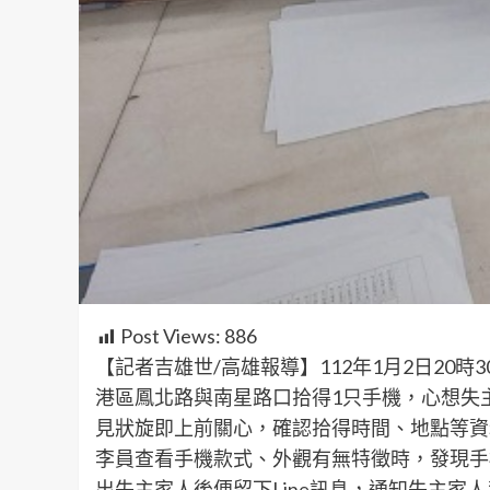
Post Views:
886
【記者吉雄世/高雄報導】112年1月2日20
港區鳳北路與南星路口拾得1只手機，心想失
見狀旋即上前關心，確認拾得時間、地點等資
李員查看手機款式、外觀有無特徵時，發現手
出失主家人後便留下Line訊息，通知失主家