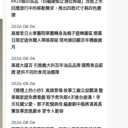
MUJI無印良品「四輪硬殼止滑拉桿箱」改款上市
回應旅行中的移動需求，推出四款尺寸與四色選
擇
2026-08-06
高雄昔日火車醫院華麗轉身為親子遊樂園區 開幕
日限定退休職人帶路探秘 現地展回顧百年機廠歲
月
2026-08-06
高雄大遠百 引進義大利百年油品品牌 國際食品認
證 提供不同的食用油選擇
2026-08-06
《婚禮上的小抄》高雄登場 故事工廠公益觀演 邀
單親家庭免費看戲 程予希失眠4天後台崩潰！李
天柱藏父愛、郭子乾憶病母 編劇劉中薇將演員真
實故事放進劇本 更令人動容
2026-08-06