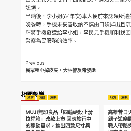
認領。
半晌後，李小姐(64年次)本人便前來認領所
晚餐時，手機未妥善收納不慎由口袋掉出且疏
輝將手機發還給李小姐，李民見手機順利找回
警察為民服務的效率。
Post
Previous
民眾粗心掉皮夾，大林警及時發還
Navigation
相關報導
地方
消費
焦點
地方
焦點
MUJI無印良品「四輪硬殼止滑
高雄昔日
拉桿箱」改款上市 回應旅行中
親子遊樂
的移動需求，推出四款尺寸與
職人帶路