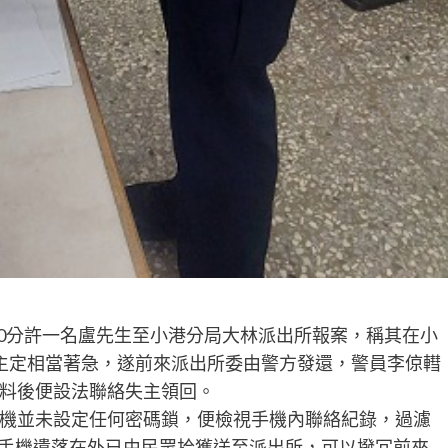
時30分許一名盧先生至小港分局大林派出所報案，稱其在小
主定相當著急，遂前來派出所委由警方發還，警員李倞轊
料後便設法聯絡失主領回。
機並未設定任何密碼鎖，便檢視手機內聯絡紀錄，過濾
人手機遺落在外已由民眾拾獲送至派出所，可以撥冗前來