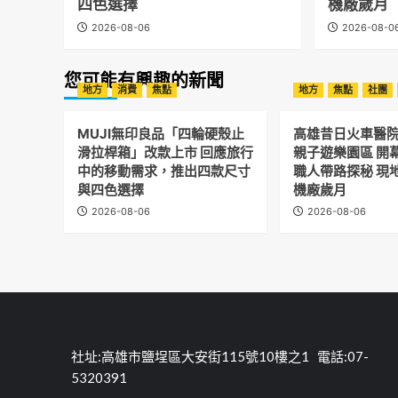
四色選擇
機廠歲月
2026-08-06
2026-08-0
您可能有興趣的新聞
地方
消費
焦點
地方
焦點
社團
MUJI無印良品「四輪硬殼止
高雄昔日火車醫
滑拉桿箱」改款上市 回應旅行
親子遊樂園區 開
中的移動需求，推出四款尺寸
職人帶路探秘 現
與四色選擇
機廠歲月
2026-08-06
2026-08-06
社址:高雄市鹽埕區大安街115號10樓之1 電話:07-
5320391