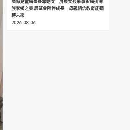
國際兒童繪畫賽奪銅獎 屏東女孩寧寧彩繪排灣
族家鄉之美 展望會陪伴成長 母親相信教育能翻
轉未來
2026-08-06