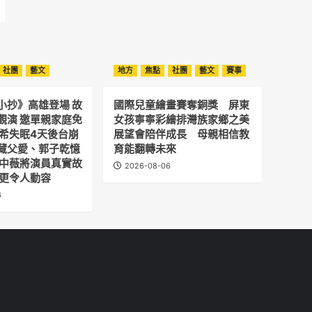
社團
藝文
地方
焦點
社團
藝文
賽事
小抄》高雄登場 故
國際兒童繪畫賽奪銅獎 屏東
觀演 邀單親家庭免
女孩寧寧彩繪排灣族家鄉之美
予希失眠4天後台崩
展望會陪伴成長 母親相信教
藏父愛、郭子乾憶
育能翻轉未來
劉中薇將演員真實故
2026-08-06
 更令人動容
6