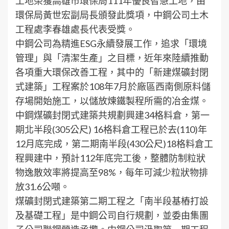
工地榮獲高雄市環保局111年優良智慧工地，由
環保局黃世宏副局長頒發此獎項，中鋼公司土木
工程處李春雄處長代表受獎。
中鋼公司為精進ESG永續發展工作，追求「環境
管理」與「清潔生產」之目標，近年來陸續推動
各項重大環保改善工程，其中的「新建煤礦封閉
式建築」工程案於108年7月於廠區西南側原料儲
存場開始施工，以儲放煉鐵製程所需的冶金煤。
中鋼煤礦封閉式建築共規劃興建34格料倉，第一
期北半段(305公尺) 16格料倉工程已於去(110)年
12月底完成，第二期南半段(430公尺)18格料倉工
程興建中，預計112年底完工後，整體防制粒狀
物逸散效率將提高至98%，每年可減少粒狀物排
放31.6公噸。
煤礦封閉式建築第二期工程之「南半段基樁打設
及基礎工程」是中鋼公司自行規劃，並委由集團