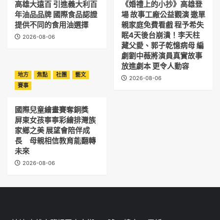
高雄大遠百 引進義大利百
《婚禮上的小抄》高雄登
年油品品牌 國際食品認證
場 故事工廠公益觀演 邀單
提供不同的食用油選擇
親家庭免費看戲 程予希失
眠4天後台崩潰！李天柱
2026-08-06
藏父愛、郭子乾憶病母 編
劇劉中薇將演員真實故事
放進劇本 更令人動容
地方
焦點
社團
藝文
2026-08-06
賽事
國際兒童繪畫賽奪銅獎
屏東女孩寧寧彩繪排灣族
家鄉之美 展望會陪伴成
長 母親相信教育能翻轉
未來
2026-08-06