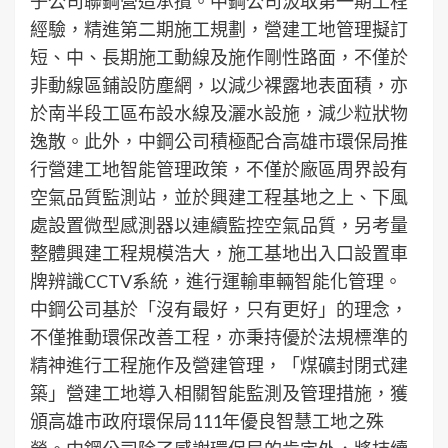
子公司聯鋼營造承攬。中鋼公司汲取第一期工程
經驗，精進第二期施工規劃，營建工地管理擬訂
短、中、長期施工動線及施作剛性路面，不僅於
非動線區鋪設防塵網，以減少裸露地表面積，亦
於南半段工區布設水線及灑水設施，減少粒狀物
逸散。此外，中鋼公司積極配合高雄市環保局推
行營建工地智能管理政策，不僅於廠區周界設有
空氣品質監測站，並於興建工程基地之上、下風
處設置微型感測器以連續監控空氣品質，另考量
整體興建工程規模浩大，施工基地出入口設置車
牌辨識CCTV系統，進行運輸車輛智能化管理。
中鋼公司基於「沒有最好，只有更好」的理念，
不僅推動環保改善工程，亦秉持優於法規標準的
精神進行工程施作及營建管理，「煤礦封閉式建
築」營建工地導入相關智能監測及管理措施，獲
頒高雄市政府環保局111年優良智慧工地之殊