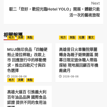
Next
駁二「您好，歡迎光臨Hotel YOLO」開展，體驗只能
活一次的藝術旅程
相關報導
地方
消費
焦點
地方
焦點
社團
藝文
MUJI無印良品「四輪硬
高雄昔日火車醫院華麗
殼止滑拉桿箱」改款上
轉身為親子遊樂園區 開
市 回應旅行中的移動需
幕日限定退休職人帶路
求，推出四款尺寸與四
探秘 現地展回顧百年機
色選擇
廠歲月
2026-08-06
2026-08-06
地方
消費
焦點
高雄大遠百 引進義大利
百年油品品牌 國際食品
認證 提供不同的食用油