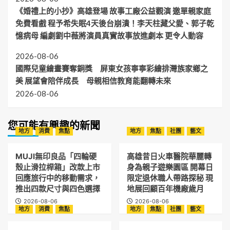
《婚禮上的小抄》高雄登場 故事工廠公益觀演 邀單親家庭
免費看戲 程予希失眠4天後台崩潰！李天柱藏父愛、郭子乾
憶病母 編劇劉中薇將演員真實故事放進劇本 更令人動容
2026-08-06
國際兒童繪畫賽奪銅獎 屏東女孩寧寧彩繪排灣族家鄉之
美 展望會陪伴成長 母親相信教育能翻轉未來
2026-08-06
您可能有興趣的新聞
地方
消費
焦點
地方
焦點
社團
藝文
MUJI無印良品「四輪硬
高雄昔日火車醫院華麗轉
殼止滑拉桿箱」改款上市
身為親子遊樂園區 開幕日
回應旅行中的移動需求，
限定退休職人帶路探秘 現
推出四款尺寸與四色選擇
地展回顧百年機廠歲月
2026-08-06
2026-08-06
地方
消費
焦點
地方
焦點
社團
藝文