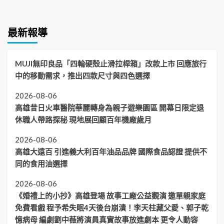
最新報導
MUJI無印良品「四輪硬殼止滑拉桿箱」改款上市 回應旅行
中的移動需求，推出四款尺寸與四色選擇
2026-08-06
高雄昔日火車醫院華麗轉身為親子遊樂園區 開幕日限定退
休職人帶路探秘 現地展回顧百年機廠歲月
2026-08-06
高雄大遠百 引進義大利百年油品品牌 國際食品認證 提供不
同的食用油選擇
2026-08-06
《婚禮上的小抄》高雄登場 故事工廠公益觀演 邀單親家庭
免費看戲 程予希失眠4天後台崩潰！李天柱藏父愛、郭子乾
憶病母 編劇劉中薇將演員真實故事放進劇本 更令人動容