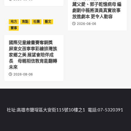
藏父愛、郭子乾憶病母 編
劇劉中薇將演員真實故事
放進劇本 更令人動容
地方
焦點
社團
藝文
2026-08-06
賽事
國際兒童繪畫賽奪銅獎
屏東女孩寧寧彩繪排灣族
家鄉之美 展望會陪伴成
長 母親相信教育能翻轉
未來
2026-08-06
社址:高雄市鹽埕區大安街115號10樓之1 電話:07-5320391