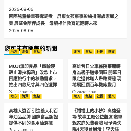
2026-08-06
國際兒童繪畫賽奪銅獎 屏東女孩寧寧彩繪排灣族家鄉之
美 展望會陪伴成長 母親相信教育能翻轉未來
2026-08-06
您可能有興趣的新聞
地方
消費
焦點
地方
焦點
社團
藝文
MUJI無印良品「四輪硬
高雄昔日火車醫院華麗轉
殼止滑拉桿箱」改款上市
身為親子遊樂園區 開幕日
回應旅行中的移動需求，
限定退休職人帶路探秘 現
推出四款尺寸與四色選擇
地展回顧百年機廠歲月
2026-08-06
2026-08-06
地方
消費
焦點
地方
焦點
社團
藝文
高雄大遠百 引進義大利百
《婚禮上的小抄》高雄登
年油品品牌 國際食品認證
場 故事工廠公益觀演 邀單
提供不同的食用油選擇
親家庭免費看戲 程予希失
眠4天後台崩潰！李天柱
2026-08-06