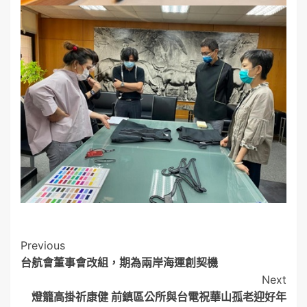
Post
Previous
台航會董事會改組，期為兩岸海運創契機
Navigation
Next
燈籠高掛祈康健 前鎮區公所與台電祝華山孤老迎好年