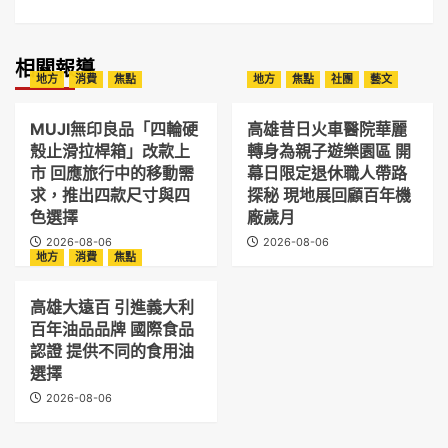
相關報導
地方
消費
焦點
地方
焦點
社團
藝文
MUJI無印良品「四輪硬
高雄昔日火車醫院華麗
殼止滑拉桿箱」改款上
轉身為親子遊樂園區 開
市 回應旅行中的移動需
幕日限定退休職人帶路
求，推出四款尺寸與四
探秘 現地展回顧百年機
色選擇
廠歲月
2026-08-06
2026-08-06
地方
消費
焦點
高雄大遠百 引進義大利
百年油品品牌 國際食品
認證 提供不同的食用油
選擇
2026-08-06