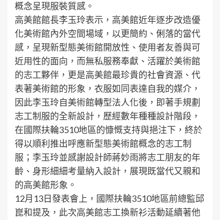
概念呈現服裝質感。
高美館館長李玉玲表示，高美館近年逐步改造優
化美術館內外空間場域，以更簡約、俐落的當代
感，呈現新型態美術館開放性、使用者友善與可
近用性的面向，而無私服務奉獻、活躍於美術館
的志工夥伴，更是高美館最珍貴的社會資源、代
表著美術館的形象，衣服如同表達自我的媒介，
因此李玉玲自美術館轉型法人化後，即著手規劃
志工制服的全新設計，歷經數年種種設計階段，
在國際扶輪3510地區的慷慨支持與挹注下，終於
得以順利推出呼應新型態美術館概念的志工制
服；李玉玲並感謝設計師蔣妙雨將志工朋友的年
齡、身形細細考量納入設計，展現既當代又親和
的高美館形象。
12月13日發表會上，國際扶輪3510地區前總監邱
崑和提及，此次高美館志工換新衫活動延續著他