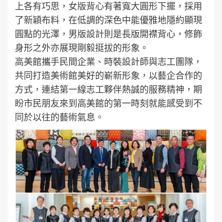
上各有巧思，女版背心有著寬大圓形下擺，採用
了新穎布料，在低調的深色中能優雅地隱約顯現
圓點的光澤，男版設計則是長版開襟背心，修飾
身形之外亦展現剛毅挺拔的形象。
高美館攜手民間企業、時裝設計師與志工團隊，
共同打造美術館美好的嶄新形象，以藝企合作的
方式，連結第一線志工夥伴熱誠的服務精神，期
盼市民朋友來到高美館的第一時刻就能感受到不
同於以往的藝術氣息。