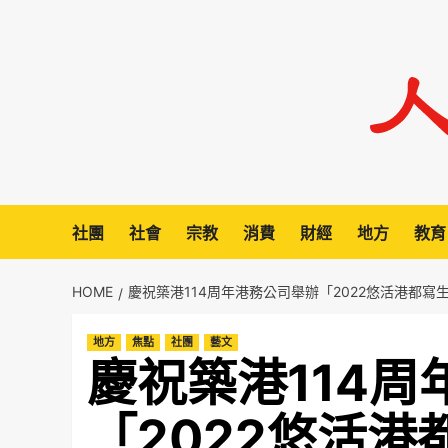
Skip
to
content
社團
社會
宗教
消費
財經
地方
教育
HOME
慶祝築港114周年港務公司舉辦「2022悠活港都寫
地方
焦點
社團
藝文
慶祝築港114
「2022悠活港