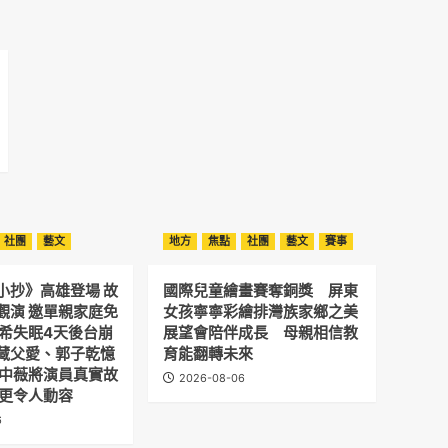
社團
藝文
地方
焦點
社團
藝文
賽事
小抄》高雄登場 故
國際兒童繪畫賽奪銅獎 屏東
觀演 邀單親家庭免
女孩寧寧彩繪排灣族家鄉之美
予希失眠4天後台崩
展望會陪伴成長 母親相信教
藏父愛、郭子乾憶
育能翻轉未來
劉中薇將演員真實故
2026-08-06
 更令人動容
6