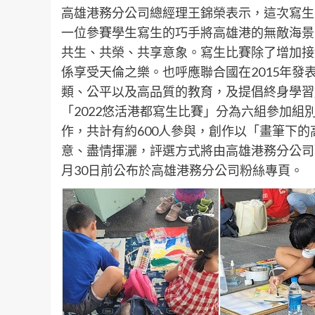
高雄港務分公司總經理王錦榮表示，這次寫生
一位參賽學生寫生的巧手將高雄港的無敵海景
共生、共榮、共享意象。寫生比賽除了增加接
係享受天倫之樂。也呼應聯合國在2015年發表2
類、公平以及高品質的教育，及提倡終身學習
「2022悠活港都寫生比賽」分為六組參加
作，共計有約600人參與，創作以「畫筆下
意、盡情揮灑，評選方式將由高雄港務分公司
月30日前公布於高雄港務分公司粉絲專頁。