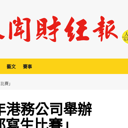
藝文
賽事
生比賽」
周年港務公司舉辦
都寫生比賽」