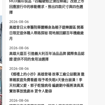
MUJI無印良品「四輪硬殼止滑拉桿箱」改款上市
回應旅行中的移動需求，推出四款尺寸與四色選
擇
2026-08-06
高雄昔日火車醫院華麗轉身為親子遊樂園區 開幕
日限定退休職人帶路探秘 現地展回顧百年機廠歲
月
2026-08-06
高雄大遠百 引進義大利百年油品品牌 國際食品認
證 提供不同的食用油選擇
2026-08-06
《婚禮上的小抄》高雄登場 故事工廠公益觀演 邀
單親家庭免費看戲 程予希失眠4天後台崩潰！李
天柱藏父愛、郭子乾憶病母 編劇劉中薇將演員真
實故事放進劇本 更令人動容
2026-08-06