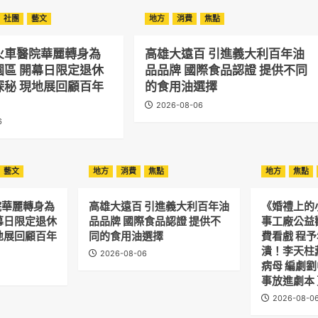
社團
藝文
地方
消費
焦點
火車醫院華麗轉身為
高雄大遠百 引進義大利百年油
園區 開幕日限定退休
品品牌 國際食品認證 提供不同
探秘 現地展回顧百年
的食用油選擇
2026-08-06
6
藝文
地方
消費
焦點
地方
焦點
院華麗轉身為
高雄大遠百 引進義大利百年油
《婚禮上的
幕日限定退休
品品牌 國際食品認證 提供不
事工廠公益
地展回顧百年
同的食用油選擇
費看戲 程
潰！李天柱
2026-08-06
病母 編劇
事放進劇本
2026-08-0