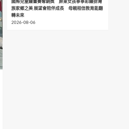
國際兒童繪畫賽奪銅獎 屏東女孩寧寧彩繪排灣
族家鄉之美 展望會陪伴成長 母親相信教育能翻
轉未來
2026-08-06