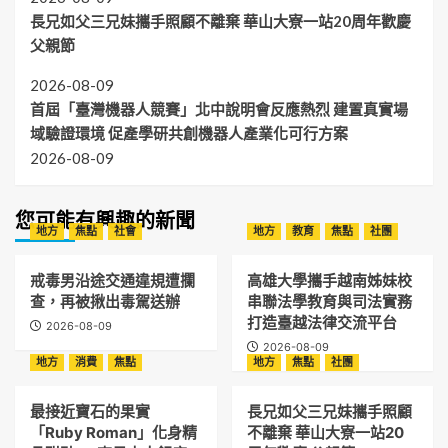
長兄如父三兄妹攜手照顧不離棄 華山大寮一站20周年歡慶
父親節
2026-08-09
首屆「臺灣機器人競賽」北中說明會反應熱烈 建置真實場
域驗證環境 促產學研共創機器人產業化可行方案
2026-08-09
您可能有興趣的新聞
地方
焦點
社會
地方
教育
焦點
社團
戒毒男沿途交通違規遭攔
高雄大學攜手越南姊妹校
查，再被揪出毒駕送辦
串聯法學教育與司法實務
打造臺越法律交流平台
2026-08-09
2026-08-09
地方
消費
焦點
地方
焦點
社團
最接近寶石的果實
長兄如父三兄妹攜手照顧
「Ruby Roman」化身精
不離棄 華山大寮一站20