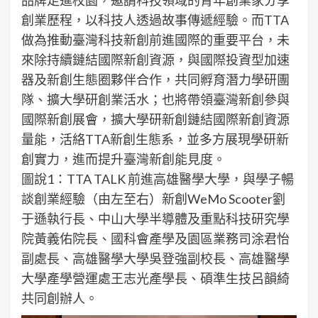
品牌走進校園，邀請科技領域的青年創業家分享
創業歷程，以科技人透過故事傳遞經驗。而TTA
做為推動臺灣科技新創前進國際的重要平台，未
來除持續鏈結國際新創資源，與國際投資型加速
器及新創生態圈夥伴合作，共同孵育潛力學研團
隊、擴大學研創業活水；也將帶領臺灣新創參與
國際新創展會，擴大學研新創鏈結國際新創資源
量能，活絡TTA新創生態系，並多方展現學研新
創實力，進而提升臺灣新創能見度。
圖說1：TTA TALK 前進高雄醫學大學，與學子暢
談創業經驗（由左至右）新創WeMo Scooter劉
于遜執行長、中山大學半導體及重點科技研究學
院黃義佑院長、國科會產學及園區業務司涂君怡
副處長、高雄醫學大學吳登強副校長、高雄醫學
大學產學營運處王志光產學長、碩準生技呂韻綺
共同創辦人。