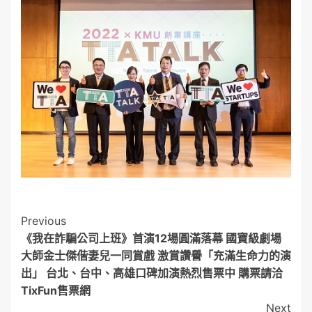
Post
Previous
《我在詐騙公司上班》首演12場圓滿落幕 國寶級劇場
Navigation
大師金士傑偕妻兒一同賞戲 激賞讚譽「充滿生命力的演
出」 台北、台中、高雄口碑加演熱烈售票中 購票請洽
TixFun售票網
Next