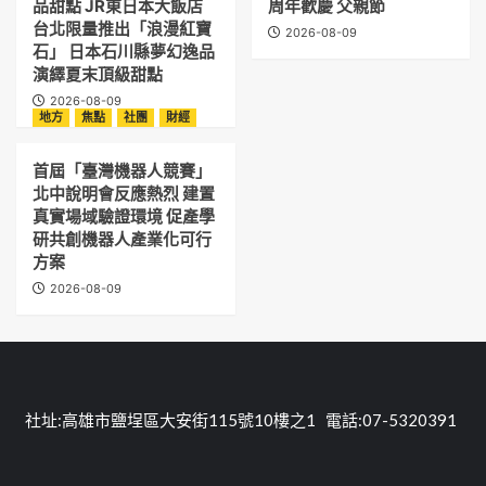
品甜點 JR東日本大飯店
周年歡慶 父親節
台北限量推出「浪漫紅寶
2026-08-09
石」 日本石川縣夢幻逸品
演繹夏末頂級甜點
2026-08-09
地方
焦點
社團
財經
首屆「臺灣機器人競賽」
北中說明會反應熱烈 建置
真實場域驗證環境 促產學
研共創機器人產業化可行
方案
2026-08-09
社址:高雄市鹽埕區大安街115號10樓之1 電話:07-5320391