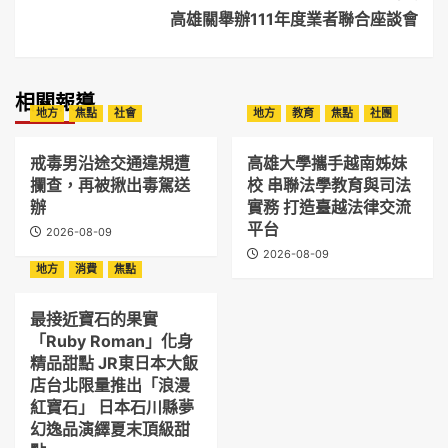
高雄關舉辦111年度業者聯合座談會
相關報導
地方
焦點
社會
地方
教育
焦點
社團
戒毒男沿途交通違規遭
高雄大學攜手越南姊妹
攔查，再被揪出毒駕送
校 串聯法學教育與司法
辦
實務 打造臺越法律交流
平台
2026-08-09
2026-08-09
地方
消費
焦點
最接近寶石的果實
「Ruby Roman」化身
精品甜點 JR東日本大飯
店台北限量推出「浪漫
紅寶石」 日本石川縣夢
幻逸品演繹夏末頂級甜