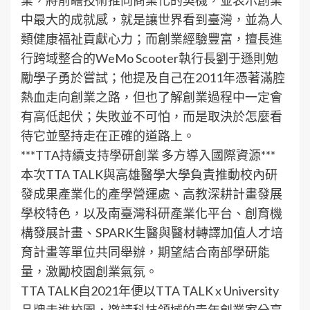
業，將前瞻技術推向商業化的契機，並表示創業
中最大的成就感，就是讓世界看到臺灣，並為人
類健康福祉貢獻心力；而創業經驗豐富，擅長進
行跨域整合的WeMo Scooter執行長劉于遜則勉
勵學子勇於嘗試；他提及自己在2011年憑著滿腔
熱血走向創業之路，但也了解創業過程中一定會
有高低起伏；失敗並不可怕，而是取決於怎麼看
待它並堅持走在正確的道路上。
***TTA持續支持學研創業 多方導入國際資源***
本次TTA TALK與高雄醫學大學負責推動校內研
發成果產業化的產學營運處、高教深耕計畫發展
學校特色，以及南臺灣科研產業化平台、創育機
構發展計畫、SPARK生醫與醫材轉譯加值人才培
育計畫等單位共同舉辦，期望結合南部學研能
量，激勵校園創業氣氛。
TTA TALK自2021年便以TTA TALK x University