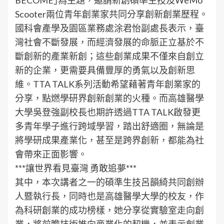
BECOME｣為主題，邀請新創碩準生技及WeMo
Scooter兩位青年創業家共同分享創新創業歷程。
國科會產學及園區業務處涂君怡副處長表示，臺
灣社會不斷發展，而經濟發展的命脈正立基於不
斷創新的產業新創；這些創業成果不僅來自創立
新的企業，更需要具備豐厚的勇氣以及創新思
維。TTA TALK系列活動希望藉著青年創業家的
分享，點燃學研界創新創業的火種。而高雄醫學
大學吳登強副校長也期許透過TTA TALK啟發更
多青年學子進行跨域學習，踏出舒適圈，無論是
將學研成果產業化，甚至是跨界創新，都能為社
會帶來正面影響。
***讓世界看見臺灣 勇敢追夢***
其中，本次講者之一的碩準生技呂韻綺共同創辦
人暨執行長，同時也是高雄醫學大學的校友，作
為科研創業的成功榜樣，她分享從實驗室走向創