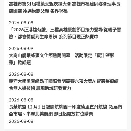
高雄市第51屆模範父親表揚大會 高雄市福建同鄉會理事長
陳國鑫 獲選模範父親 各界祝福
2026-08-09
「2026正港雄有戲」三檔高雄原創節目接力登場 從親子冒
險、都會情感到生命思辨 系列節目現正熱賣中
2026-08-09
大崗山龍眼蜂蜜文化節熱鬧開幕 活動限定「蜜汁鹽酥
雞」掀話題
2026-08-08
義守大學勇奪綠點子國際發明競賽六項大獎AI智慧醫療結
合無人機技術 展現跨域研發實力
2026-08-08
長榮航空 12 月1 日起開航桃園－印度德里直飛航線 拓展南
亞市場、串聯北美航網 即日起開放訂位購票
2026-08-08