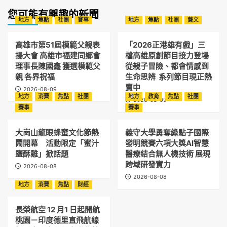
您可能有興趣的新聞
地方
焦點
社團
賽事
地方
焦點
社團
藝文
高雄市第51屆模範父親表
「2026正港雄有戲」三
揚大會 高雄市福建同鄉會
檔高雄原創節目接力登場
理事長陳國鑫 獲選模範父
從親子冒險、都會情感到
親 各界祝福
生命思辨 系列節目現正熱
賣中
2026-08-09
地方
消費
焦點
社團
地方
教育
焦點
社團
2026-08-09
賽事
賽事
大崗山龍眼蜂蜜文化節熱
義守大學勇奪綠點子國際
鬧開幕 活動限定「蜜汁
發明競賽六項大獎AI智慧
鹽酥雞」掀話題
醫療結合無人機技術 展現
跨域研發實力
2026-08-08
2026-08-08
地方
消費
焦點
財經
長榮航空 12 月1 日起開航
桃園－印度德里直飛航線