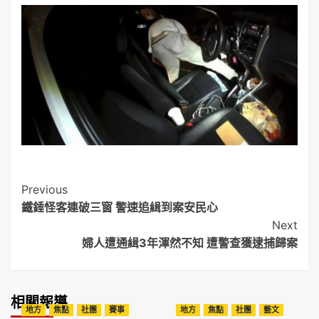
Post
Previous
鐵錘怪客連破三窗 警速追緝到案安民心
Navigation
Next
婦人遭通緝3年渾然不知 遭警查獲逮捕歸案
相關報導
地方
焦點
社團
賽事
地方
焦點
社團
藝文