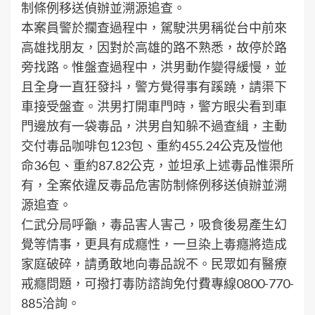
制條例移送偵辦並溯源追查。
本案員警於攔查過程中，駕駛洪男稱從台中前來
高雄找朋友，因對於高雄的路不熟悉，故停於路
旁找路。惟盤查過程中，洪男動作變得緩慢，並
且全身一直狂發抖，警方覺得事有蹊蹺，請渠下
車接受盤查。洪男打開車門時，警方眼尖看到車
門邊放有一袋毒品，洪男自知躲不過查緝，主動
交付毒品咖啡包123包、重約455.24公克及愷他
命36包、重約87.82公克，並坦承上述毒品惟渠所
有，全案依違反毒品危害防制條例移送偵辦並溯
源追查。
仁武分局呼籲，毒品害人害己，吸食後易產生幻
覺等情事，更具有成癮性，一旦染上毒癮將造成
家庭破碎，請勇敢地向毒品說不。民眾如有醫療
戒癮問題，可撥打毒防諮詢免付費專線0800-770-
885洽詢。