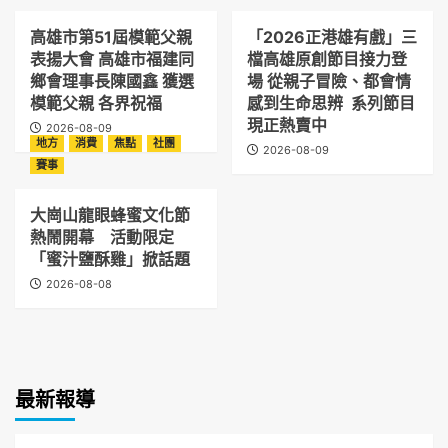
高雄市第51屆模範父親
「2026正港雄有戲」三
表揚大會 高雄市福建同
檔高雄原創節目接力登
鄉會理事長陳國鑫 獲選
場 從親子冒險、都會情
模範父親 各界祝福
感到生命思辨 系列節目
現正熱賣中
2026-08-09
地方
消費
焦點
社團
2026-08-09
賽事
大崗山龍眼蜂蜜文化節
熱鬧開幕 活動限定
「蜜汁鹽酥雞」掀話題
2026-08-08
最新報導