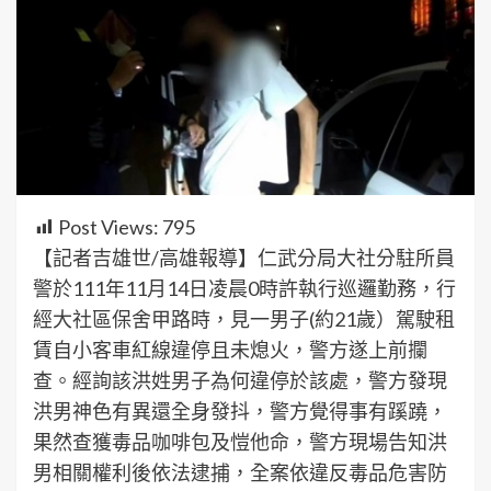
Post Views:
795
【記者吉雄世/高雄報導】仁武分局大社分駐所員
警於111年11月14日凌晨0時許執行巡邏勤務，行
經大社區保舍甲路時，見一男子(約21歲）駕駛租
賃自小客車紅線違停且未熄火，警方遂上前攔
查。經詢該洪姓男子為何違停於該處，警方發現
洪男神色有異還全身發抖，警方覺得事有蹊蹺，
果然查獲毒品咖啡包及愷他命，警方現場告知洪
男相關權利後依法逮捕，全案依違反毒品危害防