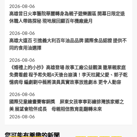
2026-08-06
高雄昔日火車醫院華麗轉身為親子遊樂園區 開幕日限定退
休職人帶路探秘 現地展回顧百年機廠歲月
2026-08-06
高雄大遠百 引進義大利百年油品品牌 國際食品認證 提供不
同的食用油選擇
2026-08-06
《婚禮上的小抄》高雄登場 故事工廠公益觀演 邀單親家庭
免費看戲 程予希失眠4天後台崩潰！李天柱藏父愛、郭子乾
憶病母 編劇劉中薇將演員真實故事放進劇本 更令人動容
2026-08-06
國際兒童繪畫賽奪銅獎 屏東女孩寧寧彩繪排灣族家鄉之
美 展望會陪伴成長 母親相信教育能翻轉未來
2026-08-06
您可能有興趣的新聞