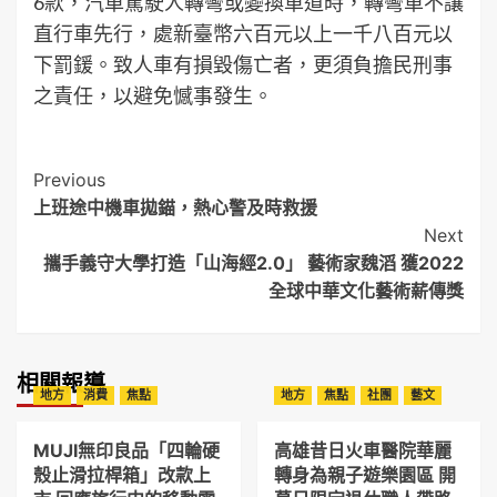
6款，汽車駕駛人轉彎或變換車道時，轉彎車不讓
直行車先行，處新臺幣六百元以上一千八百元以
下罰鍰。致人車有損毀傷亡者，更須負擔民刑事
之責任，以避免憾事發生。
Post
Previous
上班途中機車拋錨，熱心警及時救援
Navigation
Next
攜手義守大學打造「山海經2.0」 藝術家魏滔 獲2022
全球中華文化藝術薪傳獎
相關報導
地方
消費
焦點
地方
焦點
社團
藝文
MUJI無印良品「四輪硬
高雄昔日火車醫院華麗
殼止滑拉桿箱」改款上
轉身為親子遊樂園區 開