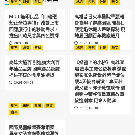
地方
消費
焦點
地方
焦點
社團
藝文
MUJI無印良品「四輪硬
高雄昔日火車醫院華麗轉
殼止滑拉桿箱」改款上市
身為親子遊樂園區 開幕日
回應旅行中的移動需求，
限定退休職人帶路探秘 現
推出四款尺寸與四色選擇
地展回顧百年機廠歲月
2026-08-06
2026-08-06
地方
消費
焦點
地方
焦點
社團
藝文
高雄大遠百 引進義大利百
《婚禮上的小抄》高雄登
年油品品牌 國際食品認證
場 故事工廠公益觀演 邀單
提供不同的食用油選擇
親家庭免費看戲 程予希失
眠4天後台崩潰！李天柱
2026-08-06
藏父愛、郭子乾憶病母 編
劇劉中薇將演員真實故事
放進劇本 更令人動容
地方
焦點
社團
藝文
2026-08-06
賽事
國際兒童繪畫賽奪銅獎
屏東女孩寧寧彩繪排灣族