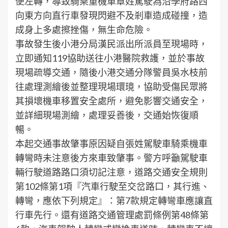
便左轉，導致騎乘重機車章姓駕駛為沿學府路西
向東方向直行車發現閃避不及剎車造成碰撞，造
成身上多處擦挫傷，無生命危險。
事故發生後小港分局漢民派出所派員至現場時，
立即通知119協助送往小港醫院救護，並於事故
現場疏導交通，隨後小港交通分隊警員吳水枝前
往處理測繪後並整理現場環璄，協助受傷民眾將
其損壞機車移置安全處所，避免影響交通安全，
並詳細現場測繪，處理妥善後，交通始恢復順
暢。
本起交通事故肇事原因疑自張姓駕駛車騎乘機車
轉彎時未注意後方來車致肇事。警方呼籲駕駛車
輛行駛道路路口須切記注意，道路交通安全規則
第102條第1項『汽車行駛至交岔路口，其行進、
轉彎，應依下列規定』：第7款規定轉彎車應讓直
行車先行。還有道路交通管理處罰條例第48條第