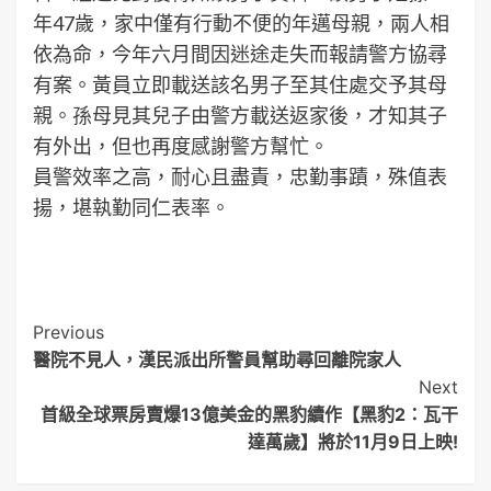
年47歲，家中僅有行動不便的年邁母親，兩人相
依為命，今年六月間因迷途走失而報請警方協尋
有案。黃員立即載送該名男子至其住處交予其母
親。孫母見其兒子由警方載送返家後，才知其子
有外出，但也再度感謝警方幫忙。
員警效率之高，耐心且盡責，忠勤事蹟，殊值表
揚，堪執勤同仁表率。
Post
Previous
醫院不見人，漢民派出所警員幫助尋回離院家人
Navigation
Next
首級全球票房賣爆13億美金的黑豹續作【黑豹2：瓦干
達萬歲】將於11月9日上映!