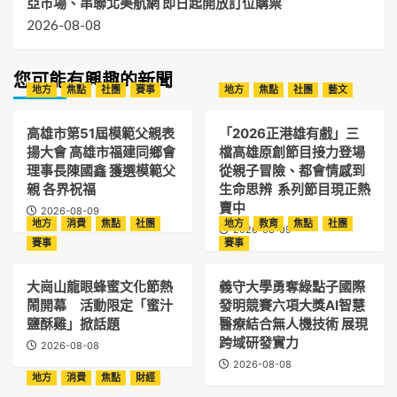
亞市場、串聯北美航網 即日起開放訂位購票
2026-08-08
您可能有興趣的新聞
地方
焦點
社團
賽事
地方
焦點
社團
藝文
高雄市第51屆模範父親表
「2026正港雄有戲」三
揚大會 高雄市福建同鄉會
檔高雄原創節目接力登場
理事長陳國鑫 獲選模範父
從親子冒險、都會情感到
親 各界祝福
生命思辨 系列節目現正熱
賣中
2026-08-09
地方
消費
焦點
社團
地方
教育
焦點
社團
2026-08-09
賽事
賽事
大崗山龍眼蜂蜜文化節熱
義守大學勇奪綠點子國際
鬧開幕 活動限定「蜜汁
發明競賽六項大獎AI智慧
鹽酥雞」掀話題
醫療結合無人機技術 展現
跨域研發實力
2026-08-08
2026-08-08
地方
消費
焦點
財經