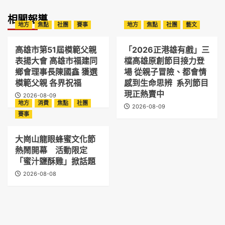
相關報導
地方
焦點
社團
賽事
地方
焦點
社團
藝文
高雄市第51屆模範父親
「2026正港雄有戲」三
表揚大會 高雄市福建同
檔高雄原創節目接力登
鄉會理事長陳國鑫 獲選
場 從親子冒險、都會情
模範父親 各界祝福
感到生命思辨 系列節目
現正熱賣中
2026-08-09
地方
消費
焦點
社團
2026-08-09
賽事
大崗山龍眼蜂蜜文化節
熱鬧開幕 活動限定
「蜜汁鹽酥雞」掀話題
2026-08-08