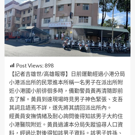
Post Views:
898
【記者吉雄世/高雄報導】日前運動經過小港分局
小港派出所的民眾進本所稱一名男子在派出所附
近小港國小前徘徊多時，備勤警員黃再清隨即前
去了解。黃員到達現場時見男子神色緊張、支吾
其詞且語焉不詳，遂先將其請回派出所內。
經黃員安撫情緒及耐心詢問後得知該男子大約住
小港醫院附近。黃員過濾本分局失蹤協尋人口資
料，經過比對後得知該男子資料。該男子姓孫、