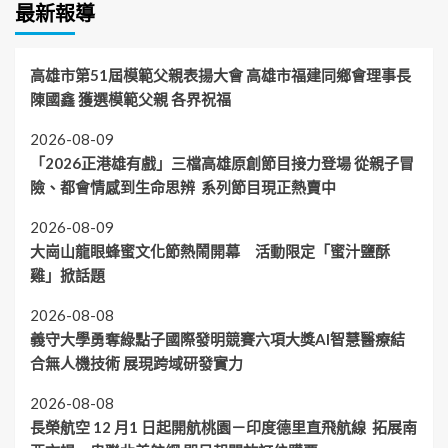
最新報導
高雄市第51屆模範父親表揚大會 高雄市福建同鄉會理事長
陳國鑫 獲選模範父親 各界祝福
2026-08-09
「2026正港雄有戲」三檔高雄原創節目接力登場 從親子冒
險、都會情感到生命思辨 系列節目現正熱賣中
2026-08-09
大崗山龍眼蜂蜜文化節熱鬧開幕 活動限定「蜜汁鹽酥
雞」掀話題
2026-08-08
義守大學勇奪綠點子國際發明競賽六項大獎AI智慧醫療結
合無人機技術 展現跨域研發實力
2026-08-08
長榮航空 12 月1 日起開航桃園－印度德里直飛航線 拓展南