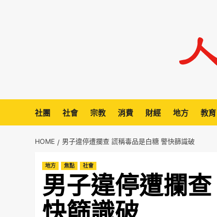
Skip
to
content
社團
社會
宗教
消費
財經
地方
教育
HOME
男子違停遭攔查 謊稱毒品是白糖 警快篩識破
地方
焦點
社會
男子違停遭攔查
快篩識破