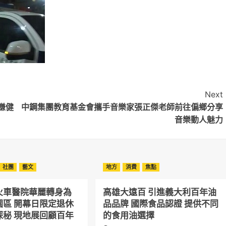
Next
賺健
中鋼集團教育基金會攜手音樂家張正傑老師前往偏鄉分享
音樂動人魅力
社團
藝文
地方
消費
焦點
火車醫院華麗轉身為
高雄大遠百 引進義大利百年油
園區 開幕日限定退休
品品牌 國際食品認證 提供不同
探秘 現地展回顧百年
的食用油選擇