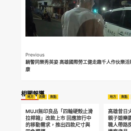
Post
Previous
騎警同樂秀英姿 高雄國際勞工健走趣千人作伙樂活
Navigation
康
相關報導
地方
消費
焦點
地方
焦點
MUJI無印良品「四輪硬殼止滑
高雄昔日
拉桿箱」改款上市 回應旅行中
親子遊樂
的移動需求，推出四款尺寸與
職人帶路