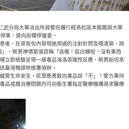
許，仁武分局大華派出所員警巡邏行經鳥松區本館路與大華
規停車，遂向前攔停盤查。
意後，在渠背包內發現施用過的注射針筒及殘渣袋，詢
西」，蔡男神情緊張謊稱「這喔！這白糖啦，沒有東西
場立即檢驗呈現一級毒品海洛英陽性反應，蔡男始坦承
送臺灣橋頭地檢署偵辦。
威脅生命安全，民眾應勇敢向毒品說「不」！警方秉持
毒品戒癮治療問題均可向衛生署指定醫療機構尋求醫療