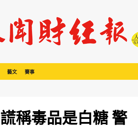
藝文
賽事
 謊稱毒品是白糖 警