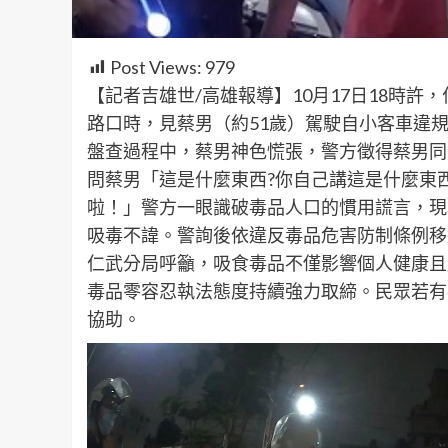
Post Views:
979
【記者吉雄世/高雄報導】10月17日18時
路口時，見蔡男（約51歲）駕駛自小客車違
盤查過程中，蔡男神色慌張，警方徵得蔡男同
問蔡男「這是什麼東西?你自己講這是什麼東
啦！」警方一眼識破毒品人口的慣用謊言，現
吸毒不諱。警詢後依違反毒品危害防制條例移
仁武分局呼籲，吸食毒品不僅影響個人健康且
毒品零容忍執法態度持續強力取締。民眾若有
協助。