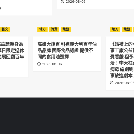
2026-08-06
6
藝文
地方
消費
焦點
地方
焦點
院華麗轉身為
高雄大遠百 引進義大利百年油
《婚禮上的
幕日限定退休
品品牌 國際食品認證 提供不
事工廠公益
地展回顧百年
同的食用油選擇
費看戲 程
潰！李天柱
2026-08-06
病母 編劇
事放進劇本
2026-08-0