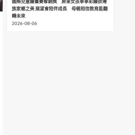
國際兒童繪畫賽奪銅獎 屏東女孩寧寧彩繪排灣
族家鄉之美 展望會陪伴成長 母親相信教育能翻
轉未來
2026-08-06