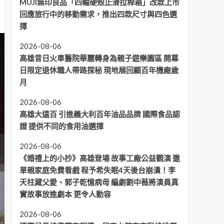
MUJI無印良品「四輪硬殼止滑拉桿箱」改款上市
回應旅行中的移動需求，推出四款尺寸與四色選
擇
2026-08-06
高雄昔日火車醫院華麗轉身為親子遊樂園區 開幕
日限定退休職人帶路探秘 現地展回顧百年機廠歲
月
2026-08-06
高雄大遠百 引進義大利百年油品品牌 國際食品認
證 提供不同的食用油選擇
2026-08-06
《婚禮上的小抄》高雄登場 故事工廠公益觀演 邀
單親家庭免費看戲 程予希失眠4天後台崩潰！李
天柱藏父愛、郭子乾憶病母 編劇劉中薇將演員真
實故事放進劇本 更令人動容
2026-08-06