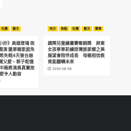
社團
藝文
地方
焦點
社團
藝文
賽事
小抄》高雄登場 故
國際兒童繪畫賽奪銅獎 屏東
觀演 邀單親家庭免
女孩寧寧彩繪排灣族家鄉之美
予希失眠4天後台崩
展望會陪伴成長 母親相信教
藏父愛、郭子乾憶
育能翻轉未來
劉中薇將演員真實故
2026-08-06
 更令人動容
6