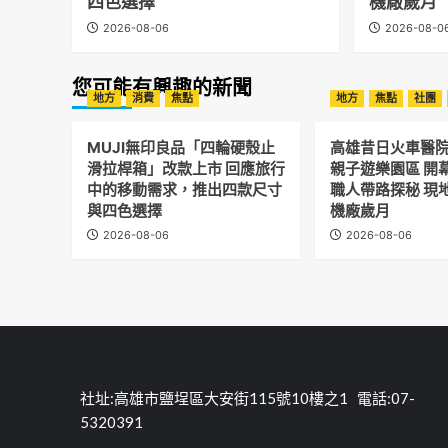
四色選擇
機廠歲月
2026-08-06
2026-08-0
您可能有興趣的新聞
地方
消費
焦點
地方
焦點
社團
MUJI無印良品「四輪硬殼止
高雄昔日火車醫
滑拉桿箱」改款上市 回應旅行
親子遊樂園區 開
中的移動需求，推出四款尺寸
職人帶路探秘 現
與四色選擇
機廠歲月
2026-08-06
2026-08-06
社址:高雄市鹽埕區大安街115號10樓之1 電話:07-
5320391