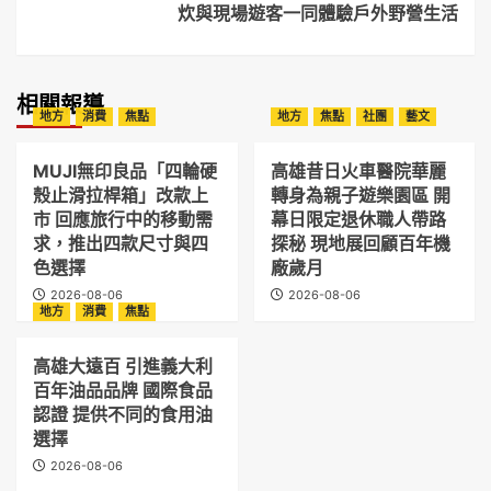
炊與現場遊客一同體驗戶外野營生活
相關報導
地方
消費
焦點
地方
焦點
社團
藝文
MUJI無印良品「四輪硬
高雄昔日火車醫院華麗
殼止滑拉桿箱」改款上
轉身為親子遊樂園區 開
市 回應旅行中的移動需
幕日限定退休職人帶路
求，推出四款尺寸與四
探秘 現地展回顧百年機
色選擇
廠歲月
2026-08-06
2026-08-06
地方
消費
焦點
高雄大遠百 引進義大利
百年油品品牌 國際食品
認證 提供不同的食用油
選擇
2026-08-06