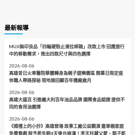
最新報導
MUJI無印良品「四輪硬殼止滑拉桿箱」改款上市 回應旅行
中的移動需求，推出四款尺寸與四色選擇
2026-08-06
高雄昔日火車醫院華麗轉身為親子遊樂園區 開幕日限定退
休職人帶路探秘 現地展回顧百年機廠歲月
2026-08-06
高雄大遠百 引進義大利百年油品品牌 國際食品認證 提供不
同的食用油選擇
2026-08-06
《婚禮上的小抄》高雄登場 故事工廠公益觀演 邀單親家庭
免費看戲 程予希失眠4天後台崩潰！李天柱藏父愛、郭子乾