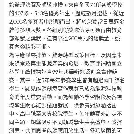
館辦理決賽及頒獎典禮，來自全國71所各級學校
的107隊、513名優秀師生，歷經數月選拔，從近
2,000名參賽者中脫穎而出，將於決賽當日競逐金
牌等多項大獎。各組別得獎隊伍除可獲得由教育
部頒發之獎狀，還有高達200萬元的總獎金，競
賽內容精彩可期。
為呼應淨零排放、能源轉型政策目標，及因應未
來綠電及再生能源產業的發展，教育部補助國立
科學工藝博物館自99年起舉辦能源創意實作競
賽，其中，近5年每年參賽學生皆有超過兩千餘名
學生，顯見能源創意實作競賽已成為能源科技教
育的年度重要活動。而為鼓勵各學習階段及各領
域學生關心能源議題發展，除參賽對象涵括國
中、高中職至大專校院學生，每年競賽亦訂定不
同主題，期望吸引不同領域學生共襄盛舉，發揮
創意，共同思考能源應用於生活中各項層面的可