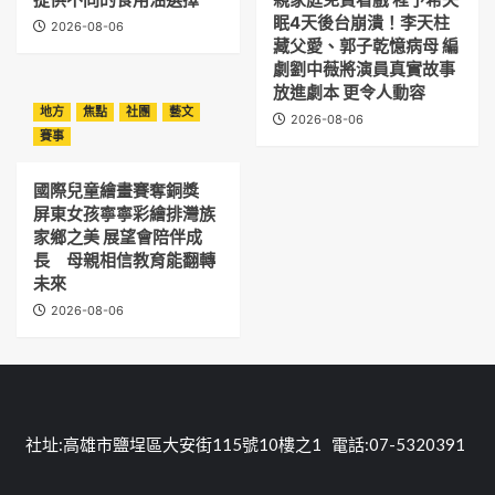
眠4天後台崩潰！李天柱
2026-08-06
藏父愛、郭子乾憶病母 編
劇劉中薇將演員真實故事
放進劇本 更令人動容
地方
焦點
社團
藝文
2026-08-06
賽事
國際兒童繪畫賽奪銅獎
屏東女孩寧寧彩繪排灣族
家鄉之美 展望會陪伴成
長 母親相信教育能翻轉
未來
2026-08-06
社址:高雄市鹽埕區大安街115號10樓之1 電話:07-5320391