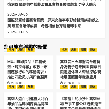
憶病母 編劇劉中薇將演員真實故事放進劇本 更令人動容
2026-08-06
國際兒童繪畫賽奪銅獎 屏東女孩寧寧彩繪排灣族家鄉之
美 展望會陪伴成長 母親相信教育能翻轉未來
2026-08-06
您可能有興趣的新聞
地方
消費
焦點
地方
焦點
社團
藝文
MUJI無印良品「四輪硬
高雄昔日火車醫院華麗轉
殼止滑拉桿箱」改款上市
身為親子遊樂園區 開幕日
回應旅行中的移動需求，
限定退休職人帶路探秘 現
推出四款尺寸與四色選擇
地展回顧百年機廠歲月
2026-08-06
2026-08-06
地方
消費
焦點
地方
焦點
社團
藝文
高雄大遠百 引進義大利百
《婚禮上的小抄》高雄登
年油品品牌 國際食品認證
場 故事工廠公益觀演 邀單
提供不同的食用油選擇
親家庭免費看戲 程予希失