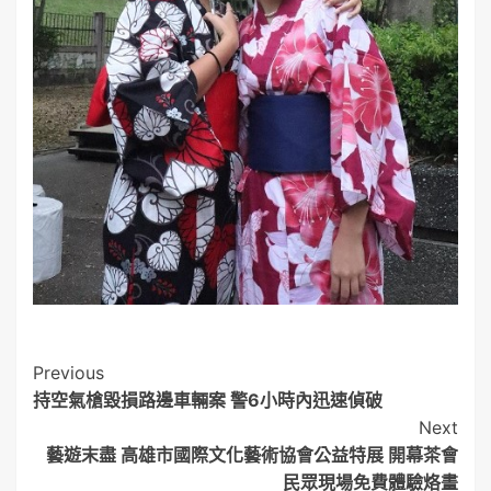
Post
Previous
持空氣槍毀損路邊車輛案 警6小時內迅速偵破
Navigation
Next
藝遊末盡 高雄市國際文化藝術協會公益特展 開幕茶會
民眾現場免費體驗烙畫