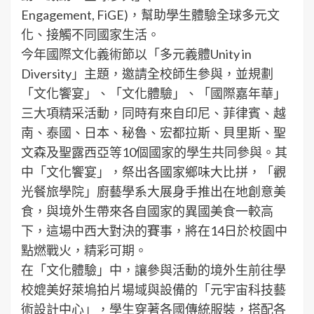
Engagement, FiGE)，幫助學生體驗全球多元文
化、接觸不同國家生活。
今年國際文化義術節以「多元義體Unity in
Diversity」主題，邀請全校師生參與，並規劃
「文化饗宴」、「文化體驗」、「國際嘉年華」
三大項精采活動，同時有來自印尼、菲律賓、越
南、泰國、日本、秘魯、宏都拉斯、貝里斯、聖
文森及聖露西亞等10個國家的學生共同參與。其
中「文化饗宴」，祭出各國家鄉味大比拼，「觀
光餐旅學院」廚藝學系大展身手推出在地創意美
食，與境外生帶來各自國家的異國美食一較高
下，這場中西大對決的賽事，將在14日於校園中
點燃戰火，精彩可期。
在「文化體驗」中，讓參與活動的境外生前往學
校媲美好萊塢拍片場域與設備的「元宇宙科技藝
術設計中心」，學生穿著各國傳統服裝，搭配各