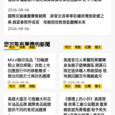
2026-08-06
國際兒童繪畫賽奪銅獎 屏東女孩寧寧彩繪排灣族家鄉之
美 展望會陪伴成長 母親相信教育能翻轉未來
2026-08-06
您可能有興趣的新聞
地方
消費
焦點
地方
焦點
社團
藝文
MUJI無印良品「四輪硬
高雄昔日火車醫院華麗轉
殼止滑拉桿箱」改款上市
身為親子遊樂園區 開幕日
回應旅行中的移動需求，
限定退休職人帶路探秘 現
推出四款尺寸與四色選擇
地展回顧百年機廠歲月
2026-08-06
2026-08-06
地方
消費
焦點
地方
焦點
社團
藝文
高雄大遠百 引進義大利百
《婚禮上的小抄》高雄登
年油品品牌 國際食品認證
場 故事工廠公益觀演 邀單
提供不同的食用油選擇
親家庭免費看戲 程予希失