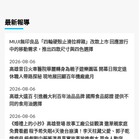
最新報導
MUJI無印良品「四輪硬殼止滑拉桿箱」改款上市 回應旅行
中的移動需求，推出四款尺寸與四色選擇
2026-08-06
高雄昔日火車醫院華麗轉身為親子遊樂園區 開幕日限定退
休職人帶路探秘 現地展回顧百年機廠歲月
2026-08-06
高雄大遠百 引進義大利百年油品品牌 國際食品認證 提供不
同的食用油選擇
2026-08-06
《婚禮上的小抄》高雄登場 故事工廠公益觀演 邀單親家庭
免費看戲 程予希失眠4天後台崩潰！李天柱藏父愛、郭子乾
憶病母 編劇劉中薇將演員真實故事放進劇本 更令人動容