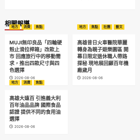
相關報導
地方
消費
焦點
地方
焦點
社團
藝文
MUJI無印良品「四輪硬
高雄昔日火車醫院華麗
殼止滑拉桿箱」改款上
轉身為親子遊樂園區 開
市 回應旅行中的移動需
幕日限定退休職人帶路
求，推出四款尺寸與四
探秘 現地展回顧百年機
色選擇
廠歲月
2026-08-06
2026-08-06
地方
消費
焦點
高雄大遠百 引進義大利
百年油品品牌 國際食品
認證 提供不同的食用油
選擇
2026-08-06