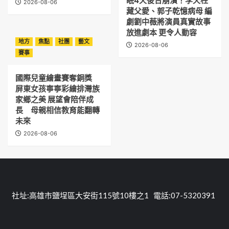
眠4天後台崩潰！李天柱
2026-08-06
藏父愛、郭子乾憶病母 編
劇劉中薇將演員真實故事
放進劇本 更令人動容
地方
焦點
社團
藝文
2026-08-06
賽事
國際兒童繪畫賽奪銅獎
屏東女孩寧寧彩繪排灣族
家鄉之美 展望會陪伴成
長 母親相信教育能翻轉
未來
2026-08-06
社址:高雄市鹽埕區大安街115號10樓之1 電話:07-5320391