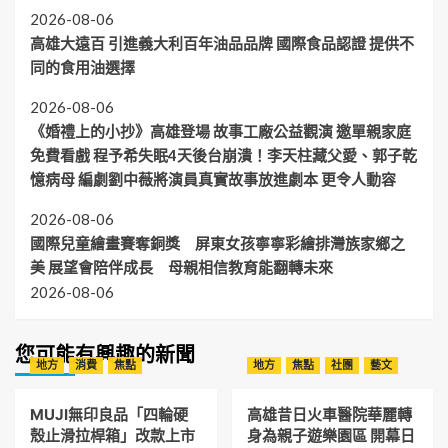
2026-08-06
高雄大遠百 引進義大利百年油品品牌 國際食品認證 提供不
同的食用油選擇
2026-08-06
《婚禮上的小抄》高雄登場 故事工廠公益觀演 邀單親家庭
免費看戲 程予希失眠4天後台崩潰！李天柱藏父愛、郭子乾
憶病母 編劇劉中薇將演員真實故事放進劇本 更令人動容
2026-08-06
國際兒童繪畫賽奪銅獎 屏東女孩寧寧彩繪排灣族家鄉之
美 展望會陪伴成長 母親相信教育能翻轉未來
2026-08-06
您可能有興趣的新聞
地方
消費
焦點
地方
焦點
社團
藝文
MUJI無印良品「四輪硬
高雄昔日火車醫院華麗轉
殼止滑拉桿箱」改款上市
身為親子遊樂園區 開幕日