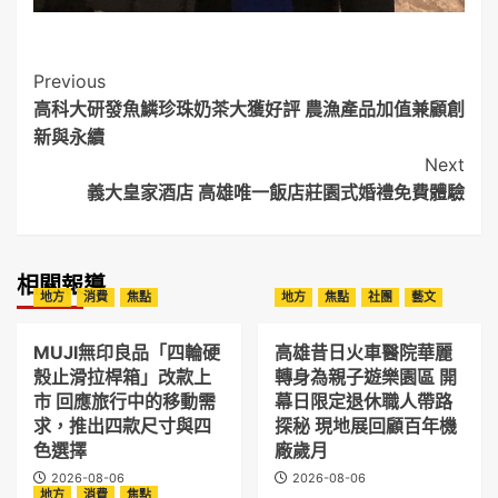
Post
Previous
高科大研發魚鱗珍珠奶茶大獲好評 農漁產品加值兼顧創
Navigation
新與永續
Next
義大皇家酒店 高雄唯一飯店莊園式婚禮免費體驗
相關報導
地方
消費
焦點
地方
焦點
社團
藝文
MUJI無印良品「四輪硬
高雄昔日火車醫院華麗
殼止滑拉桿箱」改款上
轉身為親子遊樂園區 開
市 回應旅行中的移動需
幕日限定退休職人帶路
求，推出四款尺寸與四
探秘 現地展回顧百年機
色選擇
廠歲月
2026-08-06
2026-08-06
地方
消費
焦點