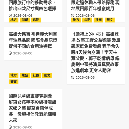
回應旅行中的移動需求，
限定退休職人帶路探秘 現
推出四款尺寸與四色選擇
地展回顧百年機廠歲月
2026-08-06
2026-08-06
地方
消費
焦點
地方
焦點
社團
藝文
高雄大遠百 引進義大利百
《婚禮上的小抄》高雄登
年油品品牌 國際食品認證
場 故事工廠公益觀演 邀單
提供不同的食用油選擇
親家庭免費看戲 程予希失
眠4天後台崩潰！李天柱
2026-08-06
藏父愛、郭子乾憶病母 編
劇劉中薇將演員真實故事
放進劇本 更令人動容
地方
焦點
社團
藝文
2026-08-06
賽事
國際兒童繪畫賽奪銅獎
屏東女孩寧寧彩繪排灣族
家鄉之美 展望會陪伴成
長 母親相信教育能翻轉
未來
2026-08-06