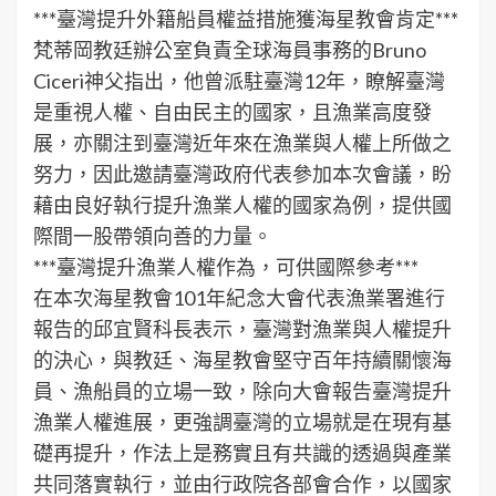
***臺灣提升外籍船員權益措施獲海星教會肯定***
梵蒂岡教廷辦公室負責全球海員事務的Bruno
Ciceri神父指出，他曾派駐臺灣12年，瞭解臺灣
是重視人權、自由民主的國家，且漁業高度發
展，亦關注到臺灣近年來在漁業與人權上所做之
努力，因此邀請臺灣政府代表參加本次會議，盼
藉由良好執行提升漁業人權的國家為例，提供國
際間一股帶領向善的力量。
***臺灣提升漁業人權作為，可供國際參考***
在本次海星教會101年紀念大會代表漁業署進行
報告的邱宜賢科長表示，臺灣對漁業與人權提升
的決心，與教廷、海星教會堅守百年持續關懷海
員、漁船員的立場一致，除向大會報告臺灣提升
漁業人權進展，更強調臺灣的立場就是在現有基
礎再提升，作法上是務實且有共識的透過與產業
共同落實執行，並由行政院各部會合作，以國家