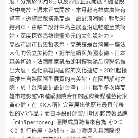
展，分別於10月8日以及22日正式開展。隨著設
計中島於上週末正式開放，本月起高雄處處皆有
驚喜，邀請民眾搭乘高雄「設計浪潮號」輕軌彩
繪列車，由駁二設計中島主展區沿途暢遊至美術
館，深度探索高雄燦爛多元的文化設計力。
高雄市副市長史哲表示，高美館是台灣第一座法
人化的公立美術館，近年陸續與英國泰德、日本
森美術館、法國國家凱布朗利博物館品牌聯名推
出大展，強化高雄與國際的文化連結。2021起接
續推出自製國際型展覽的高美館，在國門解封之
際，於「台灣設計設計台灣」中，攜手多次與高
雄市電影館VR體感劇院合作的國際新媒體藝術家
黃心健，在《X人稱》完整展出他歷年最具代表
性的VR作品；而日本設計師皆川明亦將帶著品牌
「minä perhonen」團隊成員跨海來台為《つづ
く》進行佈展，為城市、為台灣導入具國際視