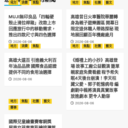
地方
消費
焦點
地方
焦點
社團
藝文
MUJI無印良品「四輪硬
高雄昔日火車醫院華麗轉
殼止滑拉桿箱」改款上市
身為親子遊樂園區 開幕日
回應旅行中的移動需求，
限定退休職人帶路探秘 現
推出四款尺寸與四色選擇
地展回顧百年機廠歲月
2026-08-06
2026-08-06
地方
消費
焦點
地方
焦點
社團
藝文
高雄大遠百 引進義大利百
《婚禮上的小抄》高雄登
年油品品牌 國際食品認證
場 故事工廠公益觀演 邀單
提供不同的食用油選擇
親家庭免費看戲 程予希失
眠4天後台崩潰！李天柱
2026-08-06
藏父愛、郭子乾憶病母 編
劇劉中薇將演員真實故事
放進劇本 更令人動容
地方
焦點
社團
藝文
2026-08-06
賽事
國際兒童繪畫賽奪銅獎
屏東女孩寧寧彩繪排灣族