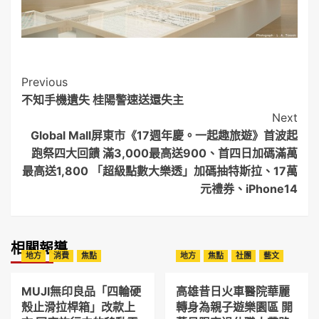
Post
Previous
不知手機遺失 桂陽警速送還失主
Navigation
Next
Global Mall屏東市《17週年慶。一起趣旅遊》首波起
跑祭四大回饋 滿3,000最高送900、首四日加碼滿萬
最高送1,800 「超級點數大樂透」加碼抽特斯拉、17萬
元禮券、iPhone14
相關報導
地方
消費
焦點
地方
焦點
社團
藝文
MUJI無印良品「四輪硬
高雄昔日火車醫院華麗
殼止滑拉桿箱」改款上
轉身為親子遊樂園區 開