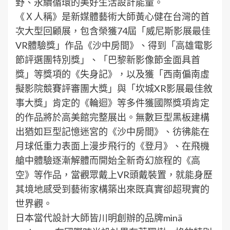
野、永續循環的美好生活設計能量。
《Ｘ人稱》是新媒體藝術大師黃心健在台灣的首
次大型回顧展，包含榮獲74屆「威尼斯影展最佳
VR體驗獎」作品《沙中房間》、得到「高雄電影
節評選團特別獎」、「巴黎新影像節金面具首
獎」等獎項的《失身記》，以及獲「西南偏南虛
擬影院競賽評審團大獎」與「坎城XR影展最佳敘
事大獎」肯定的《輪迴》等多件獲國際獎項肯定
的作品將於高美館完整展出。無數巨型黑板建構
出猶如巨型記憶迷宮的《沙中房間》、彷彿能在
月球低重力表面上漫步飛行的《登月》、在飛機
艙中體驗逐漸解體而開始全新奇幻旅程的《高
空》等作品，當觀眾戴上VR頭戴裝置，就能身歷
其境地感受到藝術家構築出來既真實卻超現實的
世界觀。
日本當代設計大師皆川明創辦的品牌minä