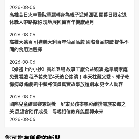
2026-08-06
高雄昔日火車醫院華麗轉身為親子遊樂園區 開幕日限定退
休職人帶路探秘 現地展回顧百年機廠歲月
2026-08-06
高雄大遠百 引進義大利百年油品品牌 國際食品認證 提供不
同的食用油選擇
2026-08-06
《婚禮上的小抄》高雄登場 故事工廠公益觀演 邀單親家庭
免費看戲 程予希失眠4天後台崩潰！李天柱藏父愛、郭子乾
憶病母 編劇劉中薇將演員真實故事放進劇本 更令人動容
2026-08-06
國際兒童繪畫賽奪銅獎 屏東女孩寧寧彩繪排灣族家鄉之
美 展望會陪伴成長 母親相信教育能翻轉未來
2026-08-06
您可能有興趣的新聞