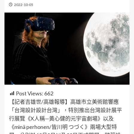
2022-10-05
Post Views:
662
【記者吉雄世/高雄報導】高雄市立美術館響應
「台灣設計設計台灣」，特別推出台灣設計展平
行展覽《X人稱—黃心健的元宇宙劇場》以及
《minä perhonen/皆川明 つづく》兩場大型特