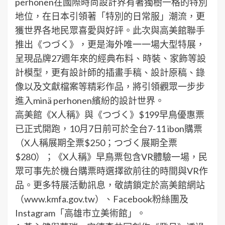
perhonen在國際時尚設計界有著獨樹一格的特別
地位，在日本引領著「特別的日常服」潮流，更
獲世界各地民眾喜愛與好評。此次與高美館聯手
推出《つづく》，更是海外唯一一場大型特展，
呈現品牌27週年來的經典布料、時裝、家飾等設
計模型，更有設計師的插畫手稿、設計原稿、錄
像以及文獻檔案等精彩作品，將引領觀眾一步步
進入minä perhonen繽紛的設計世界。
高美館《X人稱》與《つづく》$199早鳥優惠票
已正式開跑，10月7日前可於全台7-11 ibon購票
（X人稱展期全票$250；つづく展期全票
$280）；《X人稱》早鳥票包含VR體驗一場，民
眾可事先於機台購票時選擇欲前往的時間與VR作
品。更多特展活動訊息，敬請鎖定於高美館網站
（www.kmfa.gov.tw）、Facebook粉絲團及
Instagram「高雄市立美術館」。