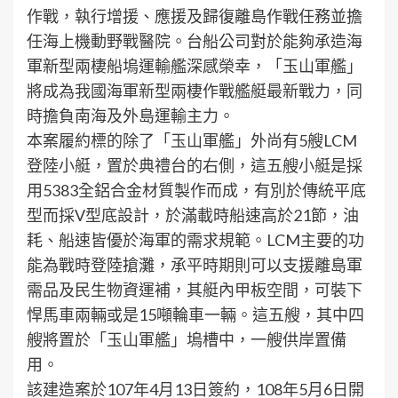
作戰，執行增援、應援及歸復離島作戰任務並擔
任海上機動野戰醫院。台船公司對於能夠承造海
軍新型兩棲船塢運輸艦深感榮幸，「玉山軍艦」
將成為我國海軍新型兩棲作戰艦艇最新戰力，同
時擔負南海及外島運輸主力。
本案履約標的除了「玉山軍艦」外尚有5艘LCM
登陸小艇，置於典禮台的右側，這五艘小艇是採
用5383全鋁合金材質製作而成，有別於傳統平底
型而採V型底設計，於滿載時船速高於21節，油
耗、船速皆優於海軍的需求規範。LCM主要的功
能為戰時登陸搶灘，承平時期則可以支援離島軍
需品及民生物資運補，其艇內甲板空間，可裝下
悍馬車兩輛或是15噸輪車一輛。這五艘，其中四
艘將置於「玉山軍艦」塢槽中，一艘供岸置備
用。
該建造案於107年4月13日簽約，108年5月6日開