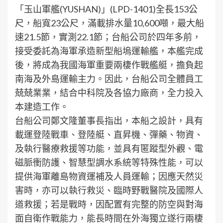
「玉山軍艦(YUSHAN)」(LPD-1401)全長153公
尺，船寬23公尺，滿載排水量10,600噸，最大船
速21.5節，實測22.1節；台船公司於四年多前，
接受委託為海軍承造新型船塢運輸艦，本艦完成
後，將成為我國海軍重要兩棲作戰艦艇，擔負起
南海及外島運輸主力。因此，台船公司全體員工
兢兢業業，結合中科院及各協力廠商，全力投入
本建造工作。
台船公司鄭文隆董事長指出，本船之設計，具有
載運登陸戰車、登陸艇、直昇機、彈藥、物資、
及執行醫療救援等功能，並具有匿蹤型外觀、電
磁脈衝防護、智慧型調水系統等特殊性能，可以
提供海軍離島物資運補及人員運輸；因應天然災
害時，亦可以執行救災、臨時野戰醫院及國際人
道救援；若是戰時，因配置有完整的防空與對海
面自衛作戰能力，能長時間在外海獨立遂行兩棲