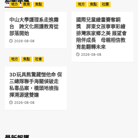
相關報導
地方
教育
焦點
地方
焦點
社團
中山大學護理系走進霧
國際兒童繪畫賽奪銅
台 跨文化照護教育從
獎 屏東女孩寧寧彩繪
部落開始
排灣族家鄉之美 展望會
陪伴成長 母親相信教
2026-08-08
育能翻轉未來
2026-08-08
地方
焦點
社會
3D玩具熊驚藏愷他命 保
三總隊聯手海關偵破走
私毒品案，橋頭地檢指
揮溯源逮雙嫌
2026-08-08