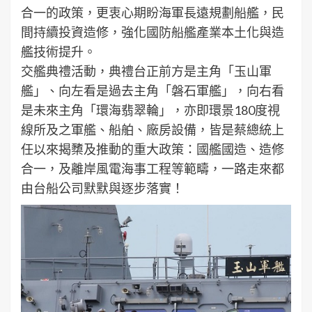
合一的政策，更衷心期盼海軍長遠規劃船艦，民
間持續投資造修，強化國防船艦產業本土化與造
艦技術提升。
交艦典禮活動，典禮台正前方是主角「玉山軍
艦」、向左看是過去主角「磐石軍艦」，向右看
是未來主角「環海翡翠輪」，亦即環景180度視
線所及之軍艦、船舶、廠房設備，皆是蔡總統上
任以來揭櫫及推動的重大政策：國艦國造、造修
合一，及離岸風電海事工程等範疇，一路走來都
由台船公司默默與逐步落實！