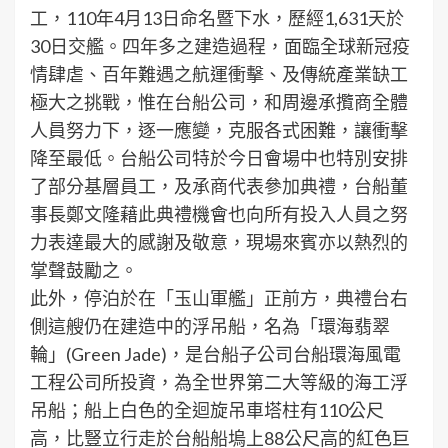
工，110年4月13日命名暨下水，歷經1,631天於
30日交艦。四年多之建造過程，面臨全球新冠疫
情肆虐、百年難遇之航運衝擊、及傳統產業缺工
極大之挑戰，惟在台船公司，和周邊承攬商全體
人員努力下，逐一應變，克服各式困難，讓衝擊
降至最低。台船公司特於今日會場中也特別安排
了部分基層員工，及承商代表參加典禮，台船董
事長鄭文隆藉此典禮機會也向所有投入人員之努
力表達最大的感謝及敬意，現場來賓亦以熱烈的
掌聲鼓勵之。
此外，停泊於在「玉山軍艦」正前方，典禮台右
側這艘仍在建造中的浮吊船，名為「環海翡翠
輪」(Green Jade)，是台船子公司台船環海風電
工程公司所投資，為全世界第二大等級的海工浮
吊船；船上白色的全迴旋吊車塔柱有110公尺
高，比豎立行走於台船船塢上88公尺高的紅色巨