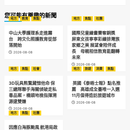
您可能有興趣的新聞
地方
教育
焦點
地方
焦點
社團
中山大學護理系走進霧
國際兒童繪畫賽奪銅獎
台 跨文化照護教育從部
屏東女孩寧寧彩繪排灣族
落開始
家鄉之美 展望會陪伴成
長 母親相信教育能翻轉
2026-08-08
未來
2026-08-08
地方
焦點
社會
地方
旅遊
消費
焦點
3D玩具熊驚藏愷他命 保
英國《泰晤士報》點名推
三總隊聯手海關偵破走私
薦 高雄成全臺唯一入選
毒品案，橋頭地檢指揮溯
11月值得造訪旅遊城市
源逮雙嫌
2026-08-08
2026-08-08
地方
焦點
社團
因應白海豚颱風 航港局啟