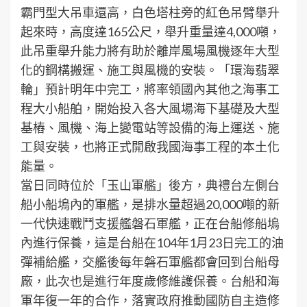
霸門型大吊車還高，白色塔柱旁的紅色吊臂舉升
起來時，高度達165公尺，舉升重量達4,000噸，
此吊重舉升能力將有助於離岸風場風機逐年大型
化的鋼構搬運、施工與風機的安裝。「環海翡翠
輪」預計明年中完工，將率領國內其他之海事工
程大小船舶，開始投入各大風場海下基礎及大型
基樁、風機、海上變電站等設備的海上運送、施
工與安裝，也將正式開啟我國海事工程的本土化
能量。
當日同時位於「玉山軍艦」後方，典禮台左側台
船小船塢內的軍艦，是排水量超過20,000噸的新
一代快速戰鬥支援艦磐石軍艦，正在台船修船塢
內進行保養，這是台船在104年1月23日完工的油
彈補給艦，交艦後每年磐石軍艦都會回到台船母
廠，此次也是進行年度歲修維護保養。台船和海
軍年復一年的合作，落實政府推動國防自主造修