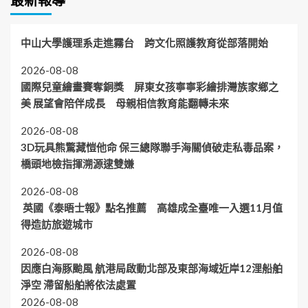
最新報導
中山大學護理系走進霧台 跨文化照護教育從部落開始
2026-08-08
國際兒童繪畫賽奪銅獎 屏東女孩寧寧彩繪排灣族家鄉之
美 展望會陪伴成長 母親相信教育能翻轉未來
2026-08-08
3D玩具熊驚藏愷他命 保三總隊聯手海關偵破走私毒品案，
橋頭地檢指揮溯源逮雙嫌
2026-08-08
英國《泰晤士報》點名推薦 高雄成全臺唯一入選11月值
得造訪旅遊城市
2026-08-08
因應白海豚颱風 航港局啟動北部及東部海域近岸12浬船舶
淨空 滯留船舶將依法處置
2026-08-08