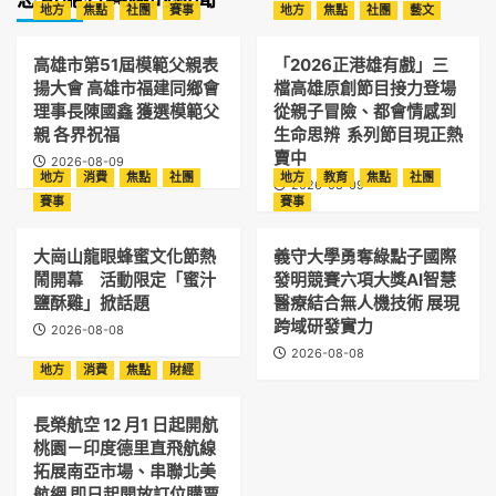
地方
焦點
社團
賽事
地方
焦點
社團
藝文
高雄市第51屆模範父親表
「2026正港雄有戲」三
揚大會 高雄市福建同鄉會
檔高雄原創節目接力登場
理事長陳國鑫 獲選模範父
從親子冒險、都會情感到
親 各界祝福
生命思辨 系列節目現正熱
賣中
2026-08-09
地方
消費
焦點
社團
地方
教育
焦點
社團
2026-08-09
賽事
賽事
大崗山龍眼蜂蜜文化節熱
義守大學勇奪綠點子國際
鬧開幕 活動限定「蜜汁
發明競賽六項大獎AI智慧
鹽酥雞」掀話題
醫療結合無人機技術 展現
跨域研發實力
2026-08-08
2026-08-08
地方
消費
焦點
財經
長榮航空 12 月1 日起開航
桃園－印度德里直飛航線
拓展南亞市場、串聯北美
航網 即日起開放訂位購票