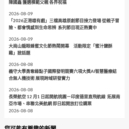
陳國鑫 獲選模範父親 各界祝福
2026-08-09
「2026正港雄有戲」三檔高雄原創節目接力登場 從親子冒
險、都會情感到生命思辨 系列節目現正熱賣中
2026-08-09
大崗山龍眼蜂蜜文化節熱鬧開幕 活動限定「蜜汁鹽酥
雞」掀話題
2026-08-08
義守大學勇奪綠點子國際發明競賽六項大獎AI智慧醫療結
合無人機技術 展現跨域研發實力
2026-08-08
長榮航空 12 月1 日起開航桃園－印度德里直飛航線 拓展南
亞市場、串聯北美航網 即日起開放訂位購票
2026-08-08
您可能有興趣的新聞