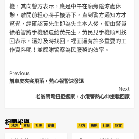
機，其向警方表示，應是中午在廟旁陰涼處休
憩，離開前粗心將手機落下，直到警方通知方才
驚覺，經確認黃先生即為失主本人後，便由警員
徐柏智將手機發還給黃先生，黃民見手機順利找
回表示，還好及時找回，裡面還有許多重要的工
作資料呢！並感謝警察為民服務的效率。
Post
Previous
前車皮夾突飛落，熱心報警速發還
Navigation
Next
老翁鬧彆扭拒返家，小港警熱心伸援載回家
相關報導
地方
焦點
社團
賽事
地方
焦點
社團
藝文