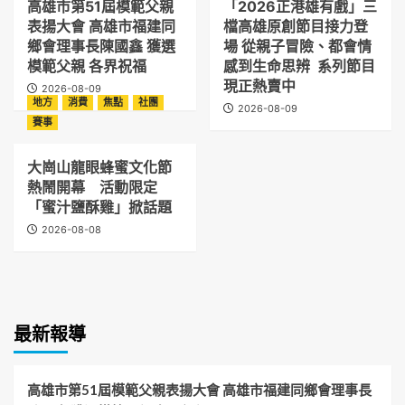
高雄市第51屆模範父親
「2026正港雄有戲」三
表揚大會 高雄市福建同
檔高雄原創節目接力登
鄉會理事長陳國鑫 獲選
場 從親子冒險、都會情
模範父親 各界祝福
感到生命思辨 系列節目
現正熱賣中
2026-08-09
地方
消費
焦點
社團
2026-08-09
賽事
大崗山龍眼蜂蜜文化節
熱鬧開幕 活動限定
「蜜汁鹽酥雞」掀話題
2026-08-08
最新報導
高雄市第51屆模範父親表揚大會 高雄市福建同鄉會理事長