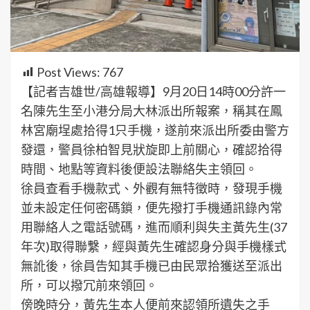
Post Views:
767
【記者吉雄世/高雄報導】9月20日14時00分許一
名陳先生至小港分局大林派出所報案，稱其在鳳
林宮廟埕處拾得1只手機，遂前來派出所委由警方
發還，警員徐柏智見狀旋即上前關心，確認拾得
時間、地點等資料後便設法聯絡失主領回。
徐員查看手機款式、外觀有無特徵時，發現手機
並未設定任何密碼鎖，便先撥打手機通訊錄內常
用聯絡人之電話號碼，進而順利與失主黃先生(37
年次)取得聯繫，經與黃先生確認身分與手機樣式
無訛後，徐員告知其手機已由民眾拾獲送至派出
所，可以撥冗前來領回。
傍晚時分，黃先生本人便前來認領所遺失之手