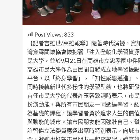
Post Views:
833
【記者吉雄世/高雄報導】隨著時代演變，資
灣寬霖關懷協會懷抱著「注入全齡化學習資源
民大學，並於9月21日在高雄市立忠孝國中
高雄市民大學作為由民間自發成立地學習據點
平台，以「終身學習」、「知性感恩邁進」、
同時接軌新世代多樣性的學習型態，也將研發
首任市民大學的代表許玉容致詞時表示，市民
扮演動能，與所有市民朋友一同透過學習，認
為基礎的課程，讓學習者勇於追求人生的價值
與動能的城市。讓市民朋友能因強壯自己、幫
許智傑立法委員應邀出席時特別表示，向城市
念，歡迎也推薦市民朋友一起來學習，讓高雄