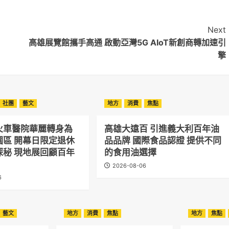
Next
高雄展覽館攜手高通 啟動亞灣5G AIoT新創商轉加速引
擎
社團
藝文
地方
消費
焦點
火車醫院華麗轉身為
高雄大遠百 引進義大利百年油
園區 開幕日限定退休
品品牌 國際食品認證 提供不同
探秘 現地展回顧百年
的食用油選擇
2026-08-06
6
藝文
地方
消費
焦點
地方
焦點