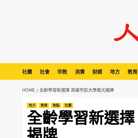
Skip
to
content
社團
社會
宗教
消費
財經
地方
教育
HOME
全齡學習新選擇 高雄市民大學風光揭牌
地方
教育
焦點
社團
全齡學習新選擇
揭牌