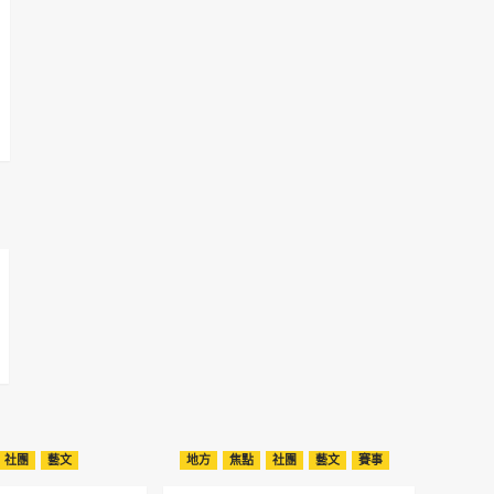
社團
藝文
地方
焦點
社團
藝文
賽事