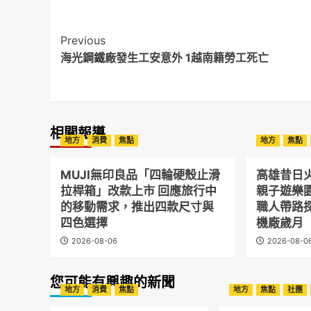
Post
Previous
海光鋼鐵廠發生工安意外 1越南籍勞工死亡
Navigation
相關報導
地方
消費
焦點
地方
焦點
MUJI無印良品「四輪硬殼止滑
高雄昔日
拉桿箱」改款上市 回應旅行中
親子遊樂
的移動需求，推出四款尺寸與
職人帶路
四色選擇
機廠歲月
2026-08-06
2026-08-0
您可能有興趣的新聞
地方
消費
焦點
地方
焦點
社團