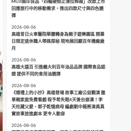
MUJI無印良品「四輪硬殼止滑拉桿箱」改款上市
回應旅行中的移動需求，推出四款尺寸與四色選
擇
2026-08-06
高雄昔日火車醫院華麗轉身為親子遊樂園區 開幕
日限定退休職人帶路探秘 現地展回顧百年機廠歲
月
2026-08-06
高雄大遠百 引進義大利百年油品品牌 國際食品認
證 提供不同的食用油選擇
2026-08-06
《婚禮上的小抄》高雄登場 故事工廠公益觀演 邀
單親家庭免費看戲 程予希失眠4天後台崩潰！李
天柱藏父愛、郭子乾憶病母 編劇劉中薇將演員真
實故事放進劇本 更令人動容
2026-08-06