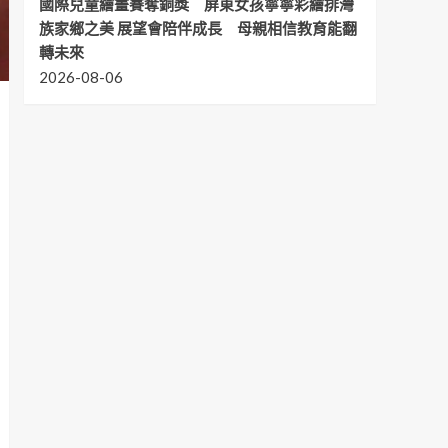
國際兒童繪畫賽奪銅獎 屏東女孩寧寧彩繪排灣
族家鄉之美 展望會陪伴成長 母親相信教育能翻
轉未來
2026-08-06