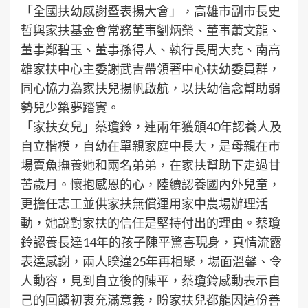
「全國扶幼感謝暨表揚大會」，高雄市副市長史
哲與家扶基金會常務董事劉炳榮、董事蕭文龍、
董事鄭碧玉、董事孫得人、執行長周大堯、南高
雄家扶中心主委謝武吉帶領著中心扶幼委員群，
同心協力為家扶兒揚帆啟航，以扶幼信念幫助弱
勢兒少築夢踏實。
「家扶女兒」蔡瓊鈴，連兩年獲頒40年認養人及
自立楷模，自幼在單親家庭中長大，是母親在市
場賣魚撫養她和兩名弟弟，在家扶幫助下走過甘
苦歲月。懷抱感恩的心，陸續認養國內外兒童，
更擔任志工並供家扶無償運用家中農場辦理活
動，她說對家扶的信任是堅持付出的理由。蔡瓊
鈴認養長達14年的孩子陳平驚喜現身，真情流露
表達感謝，兩人睽違25年再相聚，場面溫馨、令
人動容，見到自立後的陳平，蔡瓊鈴感動表示自
己的回饋初衷充滿意義，盼家扶兒都能因這份善