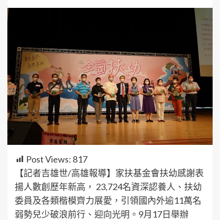
Post Views:
817
【記者吉雄世/高雄報導】家扶基金會扶幼感謝表
揚人數創歷年新高， 23,724名資深認養人、扶幼
委員及各類楷模齊力展愛，引領國內外逾11萬名
弱勢兒少破浪前行、迎向光明。9月17日舉辦