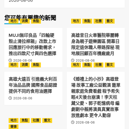
您可能有興趣的新聞
地方
消費
焦點
地方
焦點
社團
藝文
MUJI無印良品「四輪硬
高雄昔日火車醫院華麗轉
殼止滑拉桿箱」改款上市
身為親子遊樂園區 開幕日
回應旅行中的移動需求，
限定退休職人帶路探秘 現
推出四款尺寸與四色選擇
地展回顧百年機廠歲月
2026-08-06
2026-08-06
地方
消費
焦點
地方
焦點
社團
藝文
高雄大遠百 引進義大利百
《婚禮上的小抄》高雄登
年油品品牌 國際食品認證
場 故事工廠公益觀演 邀單
提供不同的食用油選擇
親家庭免費看戲 程予希失
眠4天後台崩潰！李天柱
2026-08-06
藏父愛、郭子乾憶病母 編
劇劉中薇將演員真實故事
放進劇本 更令人動容
地方
焦點
社團
藝文
2026-08-06
賽事