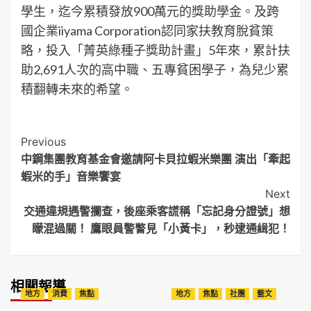
學生，迄今累積發放900萬元的獎助學金。及跨
國企業iiyama Corporation認同家扶教育脫貧策
略，投入「菁英綠種子獎助計畫」5年來，累計扶
助2,691人次的高中職、五專貧困學子，為兒少累
積翻轉未來的希望。
Post
Previous
中鋼集團教育基金會邀請阿卡貝拉蝦米樂團 演出「牽起
Navigation
蝦米的手」音樂饗宴
Next
交通違規遇警攔查，後座乘客謊稱「忘記身分證號」想
矇混過關！ 鷹眼員警瞥見「小黃卡」，秒逮通緝犯！
相關報導
地方
消費
焦點
地方
焦點
社團
藝文