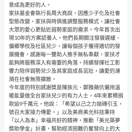
意成為更好的人。
家扶基金會執行長周大堯說，因應少子化及社會
型態改變，家扶與時俱進調整服務模式，讓社會
大眾的愛心更貼近弱勢家庭的需求。今年首次出
現10年的方案認養人，他們長期關注發展遲緩、
偏鄉學校及社區兒少，讓每個孩子獲得適切的發
展機會，感謝每一雙助人推手無私奉獻，家扶才
能夠將服務深入有需要的角落，持續發揮社工影
響力陪伴弱勢兒少及其家庭成長茁壯，讓愛的漣
漪在社會無限擴散。
今年度的特別感謝獎是陳族元、鄭雅蘋伉儷用溫
暖能量做全台家扶兒少的有力人士，4年來累積捐
款逾9千萬元，他說：「希望以己之力拋磚引玉，
號召大家接力傳愛。」以及美商美光科技秉持
「以人為本」幸福共好的精神，推動「美光築夢
獎助學金」計畫，幫助經濟困難仍奮發向上的大