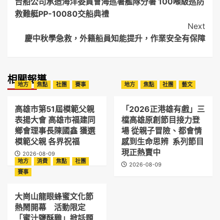
台船公司承造海洋委員會海巡署艦隊分署 100噸級巡防
Navigation
救難艇PP-10080交船典禮
Next
慶中秋學急救，外籍船員知能提升，作業安全有保障
相關報導
地方
焦點
社團
賽事
地方
焦點
社團
藝文
高雄市第51屆模範父親
「2026正港雄有戲」三
表揚大會 高雄市福建同
檔高雄原創節目接力登
鄉會理事長陳國鑫 獲選
場 從親子冒險、都會情
模範父親 各界祝福
感到生命思辨 系列節目
現正熱賣中
2026-08-09
地方
消費
焦點
社團
2026-08-09
賽事
大崗山龍眼蜂蜜文化節
熱鬧開幕 活動限定
「蜜汁鹽酥雞」掀話題