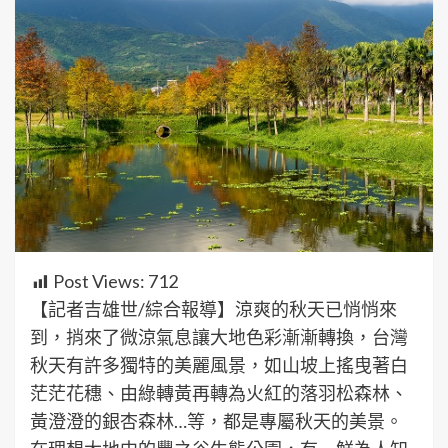
Post Views:
712
【記者吉雄世/綜合報導】涼爽的秋天已悄悄來
到，捎來了微涼氣息讓大地色彩漸漸轉換，台灣
秋天有許多獨特的美麗風景，如山坡上搖曳著白
茫茫花穗、由綠轉黃再轉為火紅的落羽松森林、
黃澄澄的銀杏森林…等，都是專屬秋天的美景。