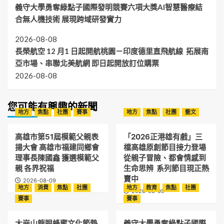
義守大學勇奪綠點子國際發明競賽六項大獎AI智慧醫療結
合無人機技術 展現跨域研發實力
2026-08-08
長榮航空 12 月1 日起開航桃園－印度德里直飛航線 拓展南
亞市場、串聯北美航網 即日起開放訂位購票
2026-08-08
您可能有興趣的新聞
地方
焦點
社團
賽事
地方
焦點
社團
藝文
高雄市第51屆模範父親表
「2026正港雄有戲」三
揚大會 高雄市福建同鄉會
檔高雄原創節目接力登場
理事長陳國鑫 獲選模範父
從親子冒險、都會情感到
親 各界祝福
生命思辨 系列節目現正熱
賣中
2026-08-09
地方
消費
焦點
社團
地方
教育
焦點
社團
2026-08-09
賽事
賽事
大崗山龍眼蜂蜜文化節熱
義守大學勇奪綠點子國際