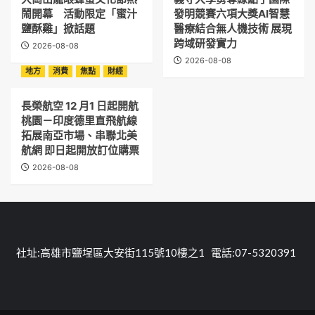
鬧開幕 活動限定「蜜汁
發明競賽六項大獎AI智慧
鹽酥雞」掀話題
醫療結合無人機技術 展現
跨域研發實力
2026-08-08
2026-08-08
地方
消費
焦點
財經
長榮航空 12 月1 日起開航
桃園－印度德里直飛航線
拓展南亞市場、串聯北美
航網 即日起開放訂位購票
2026-08-08
社址:高雄市鹽埕區大安街115號10樓之1 電話:07-5320391