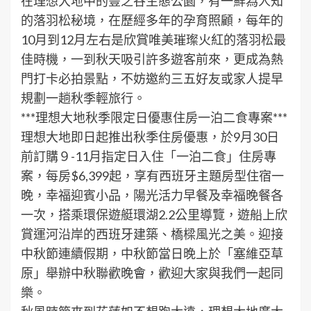
在理想大地中的豐之谷生態公園，有一鮮為人知
的落羽松秘境，在歷經多年的孕育照顧，每年的
10月到12月左右是欣賞唯美璀璨火紅的落羽松最
佳時機，一到秋天吸引許多遊客前來，更成為熱
門打卡必拍景點，不妨邀約三五好友或家人提早
規劃一趟秋季輕旅行。
***理想大地秋季限定日優惠住房一泊二食專案***
理想大地即日起推出秋季住房優惠，於9月30日
前訂購９-11月指定日入住「一泊二食」住房專
案，每房$6,399起，享有西班牙主題房型住宿一
晚，幸福迎賓小品，陽光活力早餐及幸福晚餐各
一次，搭乘環保遊艇環湖2.2公里導覽，遊船上欣
賞運河沿岸的西班牙建築、橋樑風光之美。迎接
中秋節連續假期，中秋節當日晚上於「塞維亞草
原」舉辦中秋聯歡晚會，歡迎大家與我們一起同
樂。