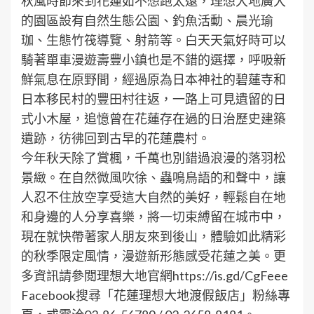
秋風時節來到花蓮如不想跑太遠，理想大地廣大
的園區設有自然生態公園、釣魚活動、晨光瑜
珈、生態竹筏導覽、射箭等。白天天氣好時可以
騎著單車漫遊壽豐小鎮也是不錯的選擇，呼吸新
鮮氣息在原野間，經過原為日本神社的碧蓮寺和
日本移民村的豐田村往返，一路上可見遺留的日
式小木屋，追憶曾在花蓮存在過的日治歷史建築
遺跡，彷彿回到古早的花蓮農村。
今年秋天除了賞楓，千萬也別錯過浪漫的落羽松
景緻。在自然微風吹徐、蟲鳴鳥語的和聲中，讓
人忍不住放空享受這大自然的美好，輕鬆自在地
和身邊的人分享喜樂，將一切束縛留在城市中，
現在就快帶著家人朋友來到後山，體驗如此精彩
的秋季限定風情，漫遊新形態感受花蓮之美。更
多資訊請參閲理想大地官網https://is.gd/CgFeee
Facebook搜尋「花蓮理想大地渡假飯店」粉絲專