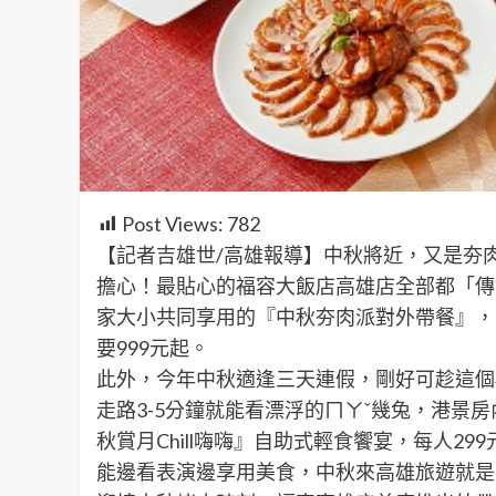
Post Views:
782
【記者吉雄世/高雄報導】中秋將近，又是夯
擔心！最貼心的福容大飯店高雄店全部都「傳好
家大小共同享用的『中秋夯肉派對外帶餐』，
要999元起。
此外，今年中秋適逢三天連假，剛好可趁這個
走路3-5分鐘就能看漂浮的ㄇㄚˇ幾兔，港景
秋賞月Chill嗨嗨』自助式輕食饗宴，每人29
能邊看表演邊享用美食，中秋來高雄旅遊就是要高