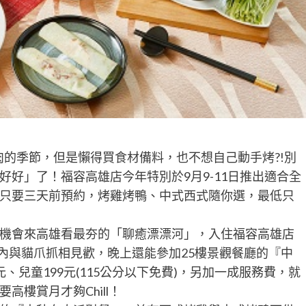
肉的季節，但是懶得買食材備料，也不想自己動手烤?!別
好」了！福容高雄店今年特別於9月9-11日推出適合全
只要三天前預約，烤雞烤鴨、中式西式隨你選，最低只
機會來高雄看最夯的「聊癒漂漂河」，入住福容高雄店
房內與貓爪抓相見歡，晚上還能參加25樓景觀餐廳的『中
9元、兒童199元(115公分以下免費)，另加一成服務費，就
樓賞月才夠Chill！