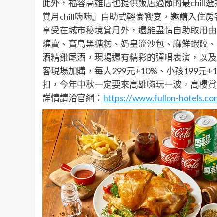
此外，福容高雄店也提供飯店過節的最chill選擇，
賞月chill嗨嗨』自助式輕食饗宴，邀請入
享受在城市秘境賞月外，還能盡情自助取用由
燒賣、寶島黑糖糕、奶皇流沙包、麻鮮蝦餃、
酒精雞尾酒，現場還有精彩的彈唱表演，以及
客現場加購，每人299元+10%、小孩199元+
扣，今年中秋一定要來高雄嗨玩一波，高樓賞月過節
詳情請洽官網：
https://www.fullon-hotels.c