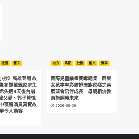
社團
藝文
地方
焦點
社團
藝文
賽事
小抄》高雄登場 故
國際兒童繪畫賽奪銅獎 屏東
觀演 邀單親家庭免
女孩寧寧彩繪排灣族家鄉之美
予希失眠4天後台崩
展望會陪伴成長 母親相信教
藏父愛、郭子乾憶
育能翻轉未來
劉中薇將演員真實故
2026-08-06
 更令人動容
6