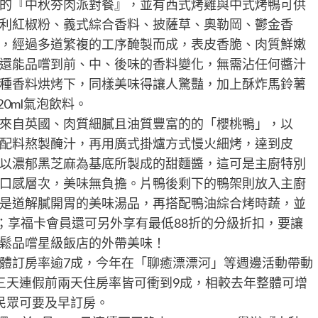
的『中秋夯肉派對餐』，並有西式烤雞與中式烤鴨可供
利紅椒粉、義式綜合香料、披薩草、奧勒岡、鬱金香
，經過多道繁複的工序醃製而成，表皮香脆、肉質鮮嫩
還能品嚐到前、中、後味的香料變化，無需沾任何醬汁
種香料烘烤下，同樣美味得讓人驚豔，加上酥炸馬鈴薯
0ml氣泡飲料。
來自英國、肉質細膩且油質豐富的的「櫻桃鴨」，以
配料熬製醃汁，再用廣式掛爐方式慢火細烤，達到皮
以濃郁黑芝麻為基底所製成的甜麵醬，這可是主廚特別
口感層次，美味無負擔。片鴨後剩下的鴨架則放入主廚
是道解膩開胃的美味湯品，再搭配鴨油綜合烤時蔬，並
99元；享福卡會員還可另外享有最低88折的分級折扣，要讓
鬆品嚐星級飯店的外帶美味！
體訂房率逾7成，今年在「聊癒漂漂河」等週邊活動帶動
三天連假前兩天住房率皆可衝到9成，相較去年整體可增
民眾可要及早訂房。