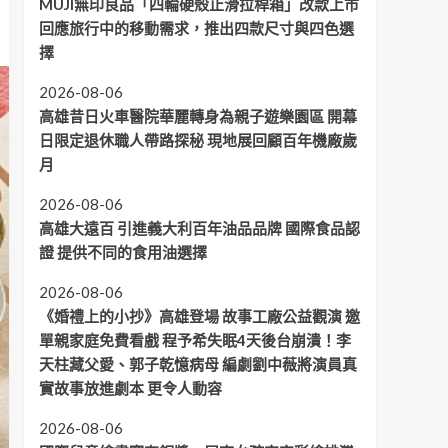
MUJI無印良品「四輪硬殼止滑拉桿箱」改款上市
回應旅行中的移動需求，推出四款尺寸與四色選
擇
2026-08-06
高雄昔日火車醫院華麗轉身為親子遊樂園區 開幕
日限定退休職人帶路探秘 現地展回顧百年機廠歲
月
2026-08-06
高雄大遠百 引進義大利百年油品品牌 國際食品認
證 提供不同的食用油選擇
2026-08-06
《婚禮上的小抄》高雄登場 故事工廠公益觀演 邀
單親家庭免費看戲 程予希失眠4天後台崩潰！李
天柱藏父愛、郭子乾憶病母 編劇劉中薇將演員真
實故事放進劇本 更令人動容
2026-08-06