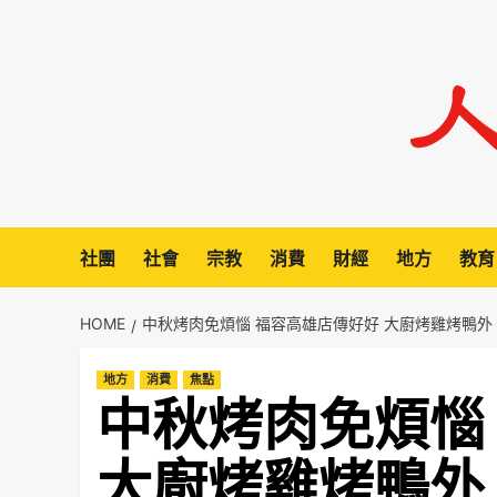
Skip
to
content
社團
社會
宗教
消費
財經
地方
教育
HOME
中秋烤肉免煩惱 福容高雄店傳好好 大廚烤雞烤鴨外 
地方
消費
焦點
中秋烤肉免煩惱
大廚烤雞烤鴨外 