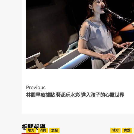
Post
Previous
林園早療據點 藝起玩水彩 進入孩子的心靈世界
Navigation
相關報導
地方
消費
焦點
地方
焦點