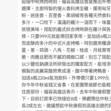
迎接中秋烤肉時刻，福容高雄店首度推出外帶
選擇。主廚特製的慢火香料烤全雞，運用匈牙
粉、迷迭香、百里香、黑胡椒等各種天然香料
多汁，一口咬下，滿滿的雞汁一瀉而下，味蕾
就很美味，搭配的義式綜合烤時蔬在雞汁與各
條，只要999元就能帶回家享用，並加送6瓶22
而皮酥肉多汁的中式片皮烤鴨，特別選用種源
薑、蔥、蒜頭、八角、花椒、桂皮、月桂葉等
脆、肉嫩且肥而不膩的精緻口感，別忘了搭配
以少鹽低鈉調法所研發出的獨家配方，能增添
親製的高麗菜酸熬煮成湯，酸中帶著烤鴨香，
加送6瓶220ml氣泡飲料，外帶價只要1,9
你今年中秋省錢又省事，在家團聚過節也能輕
住房部份，福容高雄店表示，去年中秋連假整
下，目前訂房率已快接近8成，樂觀預估中秋
長2成左右，建議想趁中秋連假到高雄出遊的