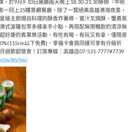
於9月9-10日連續兩天晚上18:30-21:30舉辦『中秋
住房客一同上25樓景觀餐廳，除了一覽絕美高雄港灣夜景，
星級主廚親自料理的酥香炸薯條、蜜汁叉燒酥、蟹黃蒸
港式菠羅包等多樣拿手小點，再搭配無限暢飲的清涼無
超好康的賓果樂活動，有吃有喝、有玩又有拿，僅限房
10%(115cm以下免費)，享福卡會員同樣可享有分級折
超愜意！訂席專線：高雄店07-531-7777#7739
om.tw/kh/tw/