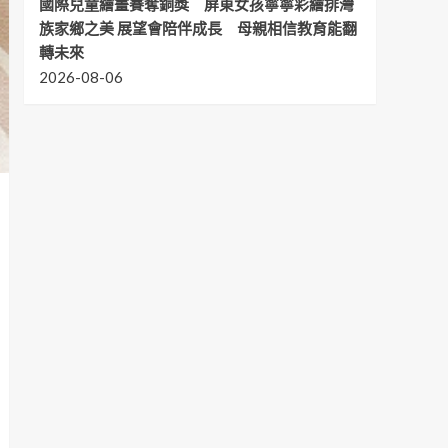
國際兒童繪畫賽奪銅獎 屏東女孩寧寧彩繪排灣
族家鄉之美 展望會陪伴成長 母親相信教育能翻
轉未來
2026-08-06