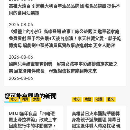
高雄大遠百 引進義大利百年油品品牌 國際食品認證 提供不
同的食用油選擇
2026-08-06
《婚禮上的小抄》高雄登場 故事工廠公益觀演 邀單親家庭
免費看戲 程予希失眠4天後台崩潰！李天柱藏父愛、郭子乾
憶病母 編劇劉中薇將演員真實故事放進劇本 更令人動容
2026-08-06
國際兒童繪畫賽奪銅獎 屏東女孩寧寧彩繪排灣族家鄉之
美 展望會陪伴成長 母親相信教育能翻轉未來
2026-08-06
您可能有興趣的新聞
地方
消費
焦點
地方
焦點
社團
藝文
MUJI無印良品「四輪硬
高雄昔日火車醫院華麗轉
殼止滑拉桿箱」改款上市
身為親子遊樂園區 開幕日
回應旅行中的移動需求，
限定退休職人帶路探秘 現