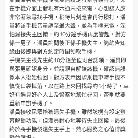
在手機介面上發現有六通未接來電，心想該人應
非常著急尋找手機，稍待片刻應會再行撥打，潘
員將該手機音量調至最大聲，並為手機充電，深
怕漏接失主回撥，約10分鐘手機再度響起，對方
係一男子，潘員詢問後正係手機失主，簡約告知
緣由後即與對方約定時間領取手機。
手機失主張先生約10分鐘至值班台認領，潘員即
與張男確認身分，並請親自解鎖該機，確認無誤
係本人後始領回，對方表示因騎乘機車時手機不
慎從口袋掉落，以在路上來回找尋約1小時了，幸
好有遇見好心人士及警察地幫忙尋回，否則就要
重新申辦手機了。
潘員接收民眾拾獲遺失手機，雖然該機有設定螢
幕解鎖功能，但潘員耐心地等待失主回撥，最後
終於將手機發還失主手上，熱心服務之心值得獎
勵並讚揚。