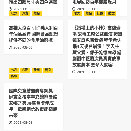
推出四款尺寸與四色選擇
地展回顧百年機廠歲月
2026-08-06
2026-08-06
地方
消費
焦點
地方
焦點
社團
藝文
高雄大遠百 引進義大利百
《婚禮上的小抄》高雄登
年油品品牌 國際食品認證
場 故事工廠公益觀演 邀單
提供不同的食用油選擇
親家庭免費看戲 程予希失
眠4天後台崩潰！李天柱
2026-08-06
藏父愛、郭子乾憶病母 編
劇劉中薇將演員真實故事
放進劇本 更令人動容
地方
焦點
社團
藝文
2026-08-06
賽事
國際兒童繪畫賽奪銅獎
屏東女孩寧寧彩繪排灣族
家鄉之美 展望會陪伴成
長 母親相信教育能翻轉
未來
2026-08-06