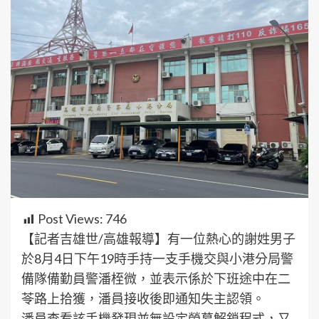
Post Views:
746
【記者吉雄世/高雄報導】有一位熱心的謝姓男子
於8月4日下午19時手持一支手機交與小港分局警
備隊備勤員警潘桎微，並表示係於下班途中在二
苓路上拾獲，潘員接收後即通知失主認領。
潘員查看該手機發現並無設定螢幕解鎖程式，又