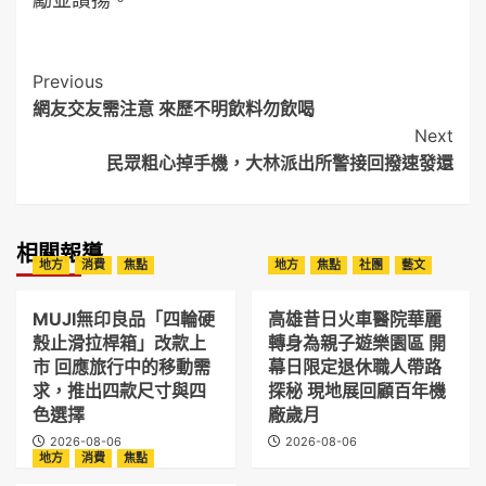
Post
Previous
網友交友需注意 來歷不明飲料勿飲喝
Navigation
Next
民眾粗心掉手機，大林派出所警接回撥速發還
相關報導
地方
消費
焦點
地方
焦點
社團
藝文
MUJI無印良品「四輪硬
高雄昔日火車醫院華麗
殼止滑拉桿箱」改款上
轉身為親子遊樂園區 開
市 回應旅行中的移動需
幕日限定退休職人帶路
求，推出四款尺寸與四
探秘 現地展回顧百年機
色選擇
廠歲月
2026-08-06
2026-08-06
地方
消費
焦點