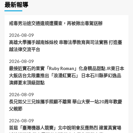
最新報導
戒毒男沿途交通違規遭攔查，再被揪出毒駕送辦
2026-08-09
高雄大學攜手越南姊妹校 串聯法學教育與司法實務 打造臺
越法律交流平台
2026-08-09
最接近寶石的果實「Ruby Roman」化身精品甜點 JR東日本
大飯店台北限量推出「浪漫紅寶石」 日本石川縣夢幻逸品
演繹夏末頂級甜點
2026-08-09
長兄如父三兄妹攜手照顧不離棄 華山大寮一站20周年歡慶
父親節
2026-08-09
首屆「臺灣機器人競賽」北中說明會反應熱烈 建置真實場