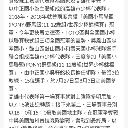
賽後線上嘉勉代表隊為國家及高雄市爭光。
以中正國小為主體組成的高雄市少棒代表隊，
2016年、2018年就曾兩度榮獲「美國小馬聯盟
(PONY)野馬級(11-12歲組)世界少棒錦標賽」冠
軍，今年更挾著立德盃、TOTO盃與全國國小棒
球聯賽軟式組三項全國冠軍的氣勢，與鳳山區忠
孝國小、鼓山區鼓山國小和壽天國小棒球隊選手
聯合組成高雄市少棒代表隊，三度參加「美國小
馬聯盟(PONY)野馬級(11-12歲組)世界少棒錦標
賽」，由中正國小吳軒銘校長擔任領隊，帶領3位
教練、15位選手，於7月27日至8月3日赴美國參
賽。
高雄市代表隊第一場賽事就對上強隊多明尼加，
以7：5演出逆轉勝；接下來第二、三場賽事分別
以18：0和15：0豪取美國地主隊，在冠軍爭奪戰
中與美國加州普拉森隊對戰，奮戰到最終局，以