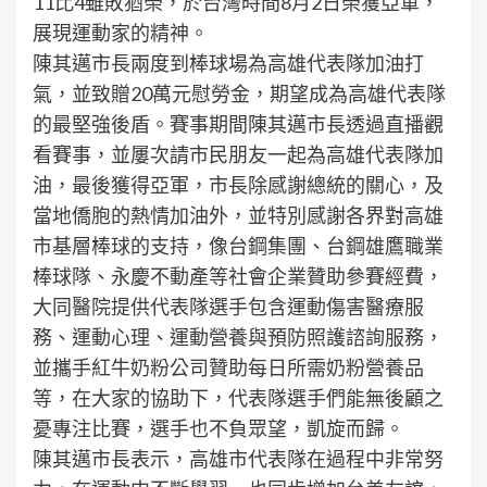
11比4雖敗猶榮，於台灣時間8月2日榮獲亞軍，
展現運動家的精神。
陳其邁市長兩度到棒球場為高雄代表隊加油打
氣，並致贈20萬元慰勞金，期望成為高雄代表隊
的最堅強後盾。賽事期間陳其邁市長透過直播觀
看賽事，並屢次請市民朋友一起為高雄代表隊加
油，最後獲得亞軍，市長除感謝總統的關心，及
當地僑胞的熱情加油外，並特別感謝各界對高雄
市基層棒球的支持，像台鋼集團、台鋼雄鷹職業
棒球隊、永慶不動產等社會企業贊助參賽經費，
大同醫院提供代表隊選手包含運動傷害醫療服
務、運動心理、運動營養與預防照護諮詢服務，
並攜手紅牛奶粉公司贊助每日所需奶粉營養品
等，在大家的協助下，代表隊選手們能無後顧之
憂專注比賽，選手也不負眾望，凱旋而歸。
陳其邁市長表示，高雄市代表隊在過程中非常努