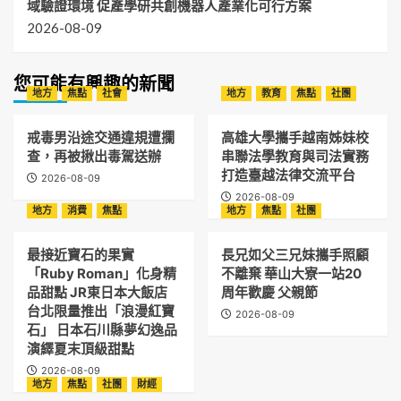
域驗證環境 促產學研共創機器人產業化可行方案
2026-08-09
您可能有興趣的新聞
地方
焦點
社會
地方
教育
焦點
社團
戒毒男沿途交通違規遭攔
高雄大學攜手越南姊妹校
查，再被揪出毒駕送辦
串聯法學教育與司法實務
打造臺越法律交流平台
2026-08-09
2026-08-09
地方
消費
焦點
地方
焦點
社團
最接近寶石的果實
長兄如父三兄妹攜手照顧
「Ruby Roman」化身精
不離棄 華山大寮一站20
品甜點 JR東日本大飯店
周年歡慶 父親節
台北限量推出「浪漫紅寶
2026-08-09
石」 日本石川縣夢幻逸品
演繹夏末頂級甜點
2026-08-09
地方
焦點
社團
財經