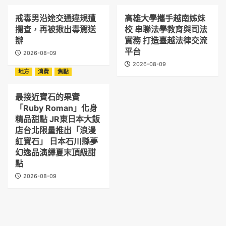
戒毒男沿途交通違規遭
高雄大學攜手越南姊妹
攔查，再被揪出毒駕送
校 串聯法學教育與司法
辦
實務 打造臺越法律交流
平台
2026-08-09
2026-08-09
地方
消費
焦點
最接近寶石的果實
「Ruby Roman」化身
精品甜點 JR東日本大飯
店台北限量推出「浪漫
紅寶石」 日本石川縣夢
幻逸品演繹夏末頂級甜
點
2026-08-09