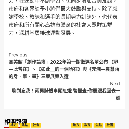
力，在運動中不斷學習、也同步增加台美友誼，
市府和各界給予小將們最大鼓勵與支持。除了感
謝學校、教練和選手的長期努力訓練外，也代表
市府和所有關心高雄市體育的社會大眾群策群
力，深耕基層棒球運動發展。
Post
Previous
高美館「創作論壇」2022年第一期徵選名單公布 《界
Navigation
—此曾在》、《如此＿的一個所在》與《元溯—袁慧莉
的身．筆．墨》三策展案入選
Next
聊到忘我！兩男騎機車闖紅燈 警攔查:你要跟我回去一
趟
相關報導
地方
焦點
社會
地方
教育
焦點
社團