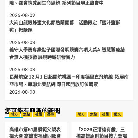
險、都會情感到生命思辨 系列節目現正熱賣中
2026-08-09
大崗山龍眼蜂蜜文化節熱鬧開幕 活動限定「蜜汁鹽酥
雞」掀話題
2026-08-08
義守大學勇奪綠點子國際發明競賽六項大獎AI智慧醫療結
合無人機技術 展現跨域研發實力
2026-08-08
長榮航空 12 月1 日起開航桃園－印度德里直飛航線 拓展南
亞市場、串聯北美航網 即日起開放訂位購票
2026-08-08
您可能有興趣的新聞
地方
焦點
社團
賽事
地方
焦點
社團
藝文
高雄市第51屆模範父親表
「2026正港雄有戲」三
揚大會 高雄市福建同鄉會
檔高雄原創節目接力登場