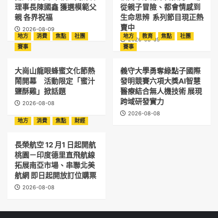
理事長陳國鑫 獲選模範父
從親子冒險、都會情感到
親 各界祝福
生命思辨 系列節目現正熱
賣中
2026-08-09
地方
消費
焦點
社團
地方
教育
焦點
社團
2026-08-09
賽事
賽事
大崗山龍眼蜂蜜文化節熱
義守大學勇奪綠點子國際
鬧開幕 活動限定「蜜汁
發明競賽六項大獎AI智慧
鹽酥雞」掀話題
醫療結合無人機技術 展現
跨域研發實力
2026-08-08
2026-08-08
地方
消費
焦點
財經
長榮航空 12 月1 日起開航
桃園－印度德里直飛航線
拓展南亞市場、串聯北美
航網 即日起開放訂位購票
2026-08-08