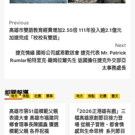
Post
Previous
高雄市雙語教育經費增加2.55倍 111年投入逾2.1億元
Navigation
加速完成「校校有雙語」
Next
捷克情緣 國裕公司感恩歡送會 捷克代表 Mr. Patrick
Rumlar帕特里克‧羅姆拉爾先生 返國擔任捷克外交部亞
太事務處長
相關報導
地方
焦點
社團
賽事
地方
焦點
社團
藝文
高雄市第51屆模範父親
「2026正港雄有戲」三
表揚大會 高雄市福建同
檔高雄原創節目接力登
鄉會理事長陳國鑫 獲選
場 從親子冒險、都會情
模範父親 各界祝福
感到生命思辨 系列節目