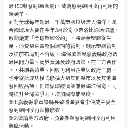
過150噸廢蚵繩(漁網)，成為廢蚵繩回收再利用的
領頭羊。
面對全球每年超過一千萬塑膠垃圾流入海洋，聯
合國環境大會在今年3月於肯亞奈洛比通過決議，
啟動議定「全球塑膠公約」，將涵蓋塑膠從生
產、消費到棄置整個週期的管制，顯示塑膠管制
及提前布局刻不容緩。 海保署樂見嘉義縣政府透
過民間力量、商界資源及政府政策，在三方合作
下，共創養殖業、回收再利用企業與政府三贏，
也希望此成功模式能擴大到其他縣市以及其他海
廢回收品項，創造循環經濟並兼顧海洋保育，同
時提升台灣競爭力，增加國際能見度。
圖1:嘉義縣翁章梁縣長致贈海委會李仲威主委全
廢蚵繩回收再製機能衣。
圖2:邀請地方政府、漁會參與廢蚵繩回收再利用
觀摩活動。