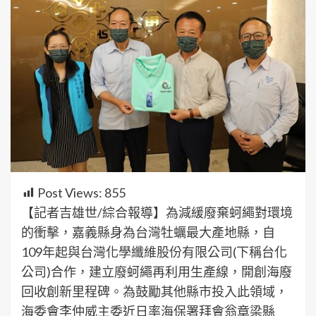
Post Views:
855
【記者吉雄世/綜合報導】為減緩廢棄蚵繩對環境
的衝擊，嘉義縣身為台灣牡蠣最大產地縣，自
109年起與台灣化學纖維股份有限公司(下稱台化
公司)合作，建立廢蚵繩再利用生產線，開創海廢
回收創新里程碑。為鼓勵其他縣市投入此領域，
海委會李仲威主委近日率海保署拜會翁章梁縣