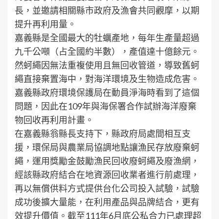
長，並邀請相關縣市政府及漁會共同觀摩，以期
提升再利用量。
嘉義縣是全國最大的牡蠣產地，每年生產量超過
九千公噸（占全國約半數），產值達十億餘元。
然蚵繩因無法重複使用且無回收管道，導致舊蚵
繩直接棄置海中，對海洋環境及生物造成危害。
嘉義縣政府環境保護局在動員淨海時看到了這個
問題，因此在109年與海保署合作試辦海洋廢棄
物回收再利用計畫。
在嘉義縣翁縣長支持下，縣政府局處間相互支
援，環保局與農業局協調地點讓漁民存放廢棄蚵
繩，運用獎勵金鼓勵漁民回收廢蚵繩及廢漁網，
經該縣政府結合在地資源回收業者進行前處理，
再以無償供料方式提供台化公司投入試驗，試驗
成功後擴大量能，在利用產品與品牌結合，更有
效提升價值。截至111年6月底公私合力已處理超