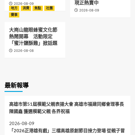
現正熱賣中
2026-08-09
地方
消費
焦點
社團
2026-08-09
賽事
大崗山龍眼蜂蜜文化節
熱鬧開幕 活動限定
「蜜汁鹽酥雞」掀話題
2026-08-08
最新報導
高雄市第51屆模範父親表揚大會 高雄市福建同鄉會理事長
陳國鑫 獲選模範父親 各界祝福
2026-08-09
「2026正港雄有戲」三檔高雄原創節目接力登場 從親子冒