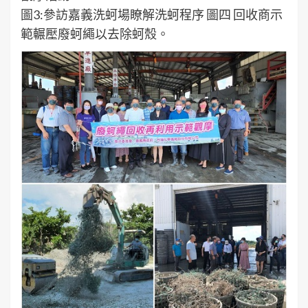
圖3:參訪嘉義洗蚵場瞭解洗蚵程序 圖四 回收商示
範輾壓廢蚵繩以去除蚵殼。