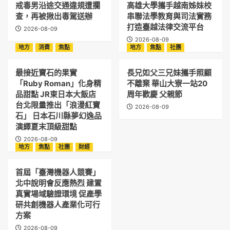
戒毒男沿途交通違規遭攔
高雄大學攜手越南姊妹校
查，再被揪出毒駕送辦
串聯法學教育與司法實務
打造臺越法律交流平台
2026-08-09
2026-08-09
地方
消費
焦點
地方
焦點
社團
最接近寶石的果實
長兄如父三兄妹攜手照顧
「Ruby Roman」化身精
不離棄 華山大寮一站20
品甜點 JR東日本大飯店
周年歡慶 父親節
台北限量推出「浪漫紅寶
2026-08-09
石」 日本石川縣夢幻逸品
演繹夏末頂級甜點
2026-08-09
地方
焦點
社團
財經
首屆「臺灣機器人競賽」
北中說明會反應熱烈 建置
真實場域驗證環境 促產學
研共創機器人產業化可行
方案
2026-08-09