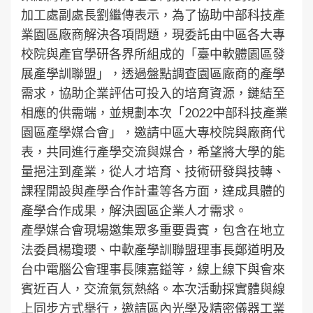
加工處副處長劉繼傳表示，為了協助中部科技產
業園區廠商解決各項問題，現委託由中區各大專
校院與產官學研各界所組成的「臺中軟體園區發
展產學訓聯盟」，透過盤點調查園區廠商的產學
需求，協助企業評估可投入的培育資源，鏈結至
相應的供需端，並規劃本次「2022中部科技產業
園區產學媒合會」，邀請中區大專校院與廠商代
表，共同進行產學交流與媒合，希望將大學的能
量挹注到產業，從人才培育、技術研發與技轉、
課程開設與產學合作計畫等各方面，達成具體的
產學合作成果，解決園區企業人才需求。
產學媒合會現場邀集眾多重要貴賓，包含在地立
法委員楊瓊瓔、中軟產學訓聯盟理事長鄭道明及
台中電腦公會理事長陳嘉鎰等，線上線下與會來
賓近百人，交流氣氛熱絡。本次活動採實體與線
上同步方式舉行，邀請區內光學及精密儀器工業