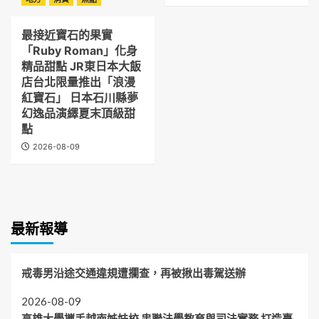
最接近寶石的果實
「Ruby Roman」化身
精品甜點 JR東日本大飯
店台北限量推出「浪漫
紅寶石」 日本石川縣夢
幻逸品演繹夏末頂級甜
點
2026-08-09
最新報導
戒毒男沿途交通違規遭攔查，再被揪出毒駕送辦
2026-08-09
高雄大學攜手越南姊妹校 串聯法學教育與司法實務 打造臺